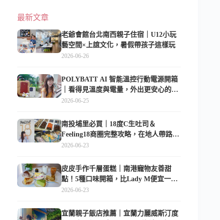
最新文章
老爺會館台北南西親子住宿｜U12小玩
藝空間×上誼文化，暑假帶孩子這樣玩
2026-06-26
POLYBATT AI 智能溫控行動電源開箱
｜看得見溫度與電量，外出更安心的
10000mAh 行動電源
2026-06-25
南投埔里必買｜18度C生吐司＆
Feeling18商圈完整攻略，在地人帶路這
樣逛
2026-06-23
皮皮手作千層蛋糕｜南港寵物友善甜
點！5種口味開箱，比Lady M便宜一半
的台北隱藏版
2026-06-23
宜蘭親子飯店推薦｜宜蘭力麗威斯汀度