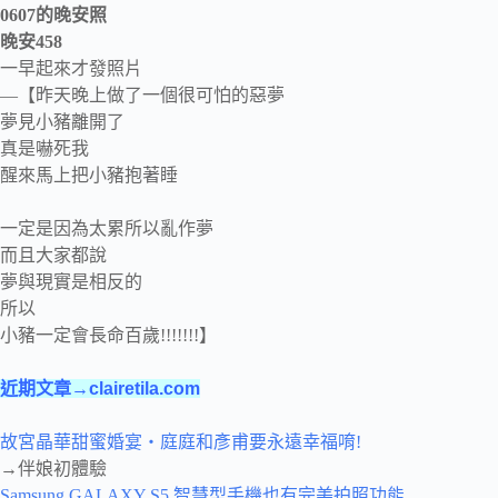
0607的晚安照
晚安458
一早起來才發照片
—【昨天晚上做了一個很可怕的惡夢
夢見小豬離開了
真是嚇死我
醒來馬上把小豬抱著睡
一定是因為太累所以亂作夢
而且大家都說
夢與現實是相反的
所以
小豬一定會長命百歲!!!!!!!】
近期文章→clairetila.com
故宮晶華甜蜜婚宴‧庭庭和彥甫要永遠幸福唷!
→伴娘初體驗
Samsung GALAXY S5 智慧型手機也有完美拍照功能