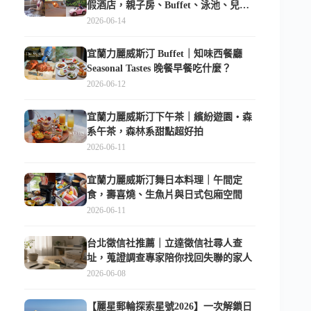
假酒店，親子房、Buffet、泳池、兒童
俱樂部超適合放電
2026-06-14
宜蘭力麗威斯汀 Buffet｜知味西餐廳
Seasonal Tastes 晚餐早餐吃什麼？
2026-06-12
宜蘭力麗威斯汀下午茶｜繽紛遊園・森
系午茶，森林系甜點超好拍
2026-06-11
宜蘭力麗威斯汀舞日本料理｜午間定
食，壽喜燒、生魚片與日式包廂空間
2026-06-11
台北徵信社推薦｜立達徵信社尋人查
址，蒐證調查專家陪你找回失聯的家人
2026-06-08
【麗星郵輪探索星號2026】一次解鎖日