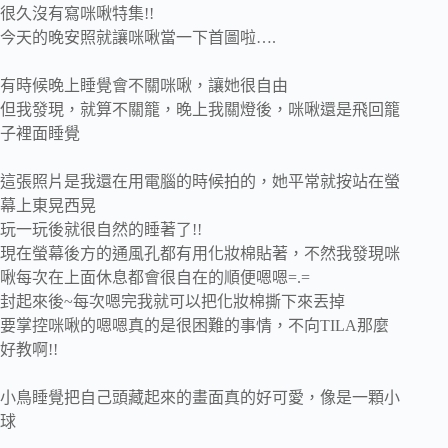
很久沒有寫咪啾特集!!
今天的晚安照就讓咪啾當一下首圖啦….
有時候晚上睡覺會不關咪啾，讓她很自由
但我發現，就算不關籠，晚上我關燈後，咪啾還是飛回籠
子裡面睡覺
這張照片是我還在用電腦的時候拍的，她平常就按站在螢
幕上東晃西晃
玩一玩後就很自然的睡著了!!
現在螢幕後方的通風孔都有用化妝棉貼著，不然我發現咪
啾每次在上面休息都會很自在的順便嗯嗯=.=
封起來後~每次嗯完我就可以把化妝棉撕下來丟掉
要掌控咪啾的嗯嗯真的是很困難的事情，不向TILA那麼
好教啊!!
小鳥睡覺把自己頭藏起來的畫面真的好可愛，像是一顆小
球