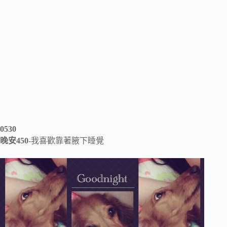
0530
晚安450
-我喜歡靠著腋下睡覺