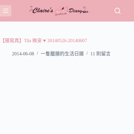
跳
至
主
要
內
容
【腸寫真】Tila 晚安 ♥ 20140526-20140607
2014-06-08
一隻臘腸的生活日腸
11 則留言