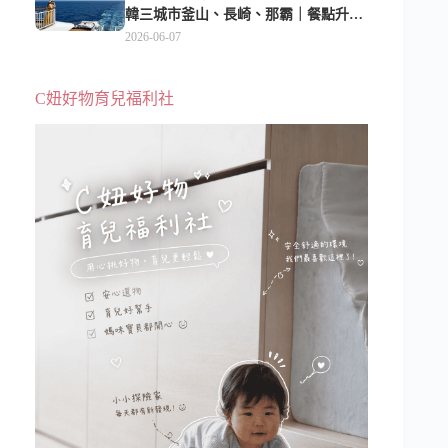
韓三城市釜山、長崎、那霸｜餐點升
級、表演更新、船上慶生超難忘
2026-06-07
C妞好物育兒福利社