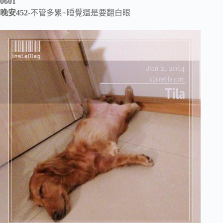
0601
晚安452
-不管多累~睡覺還是要翻白眼