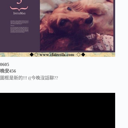
0605
晚安456
圖框是新的!!! ((今晚沒話聊??