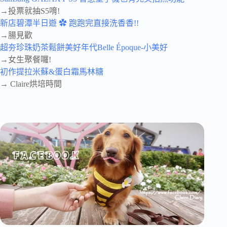
→投票就抽S5唷!
新店碧潭半日遊 ✿ 跑跑完直接洗香香!!
→腸見歡
超夯珍珠奶茶鬆餅美好年代Belle Époque-小美好
→女生聚餐囉!
初作提拉米蘇&蛋白霜馬林糖
→ Claire烘培時間