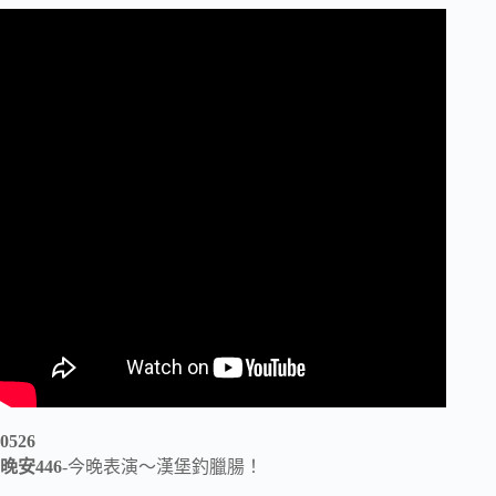
0526
晚安446
-今晚表演〜漢堡釣臘腸！