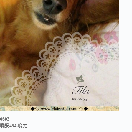
0603
晚安454
-晚ㄤ