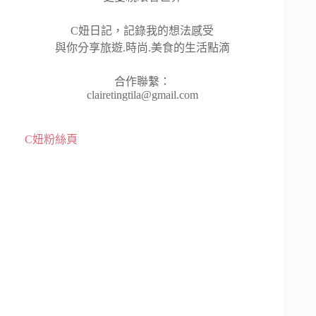
C妞日記，記錄我的想法感受
與你分享旅遊.時尚.美食的生活點滴
合作聯繫：
clairetingtila@gmail.com
C妞粉絲頁