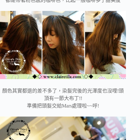
都是帶著粉色感的咖啡色，比起一般咖啡多了甜美度
顏色其實都退的差不多了，染髮完後的光澤度也沒哩!頭
頂有一節大布丁!!
準備把頭髮交給Mars處理啦~~呼!