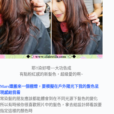
耶!!染好哩~~大功告成
有點粉紅感的新髮色，超級愛的啊~
Mars還搬來一個棚燈，要模擬在戶外陽光下我的髮色呈
現感給我看
常染髮的朋友應該都能體會到在不同光源下髮色的變化
所以有時候你很喜歡照片中的髮色，拿去給設計師看說要
指定這樣的顏色時