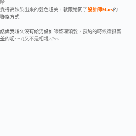
哈
覺得高妹染出來的髮色超美，就跟她問了
設計師Mars
的
聯絡方式
話說我超久沒有給男設計師整理頭髮，預約的時候還挺害
羞的呢~~
((又不是相親>////<