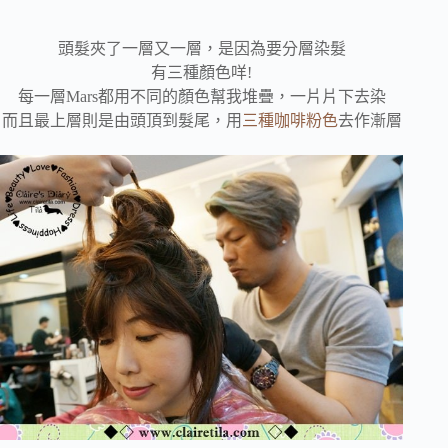
頭髮夾了一層又一層，是因為要分層染髮
有三種顏色咩!
每一層Mars都用不同的顏色幫我堆疊，一片片下去染
而且最上層則是由頭頂到髮尾，用
三種咖啡粉色
去作漸層