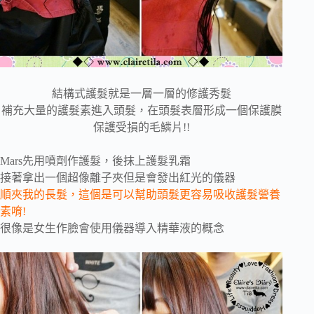
結構式護髮就是一層一層的修護秀髮
補充大量的護髮素進入頭髮，在頭髮表層形成一個保護膜
保護受損的毛鱗片!!
Mars先用噴劑作護髮，後抹上護髮乳霜
接著拿出一個超像離子夾但是會發出紅光的儀器
順夾我的長髮，這個是可以幫助頭髮更容易吸收護髮營養
素唷!
很像是女生作臉會使用儀器導入精華液的概念