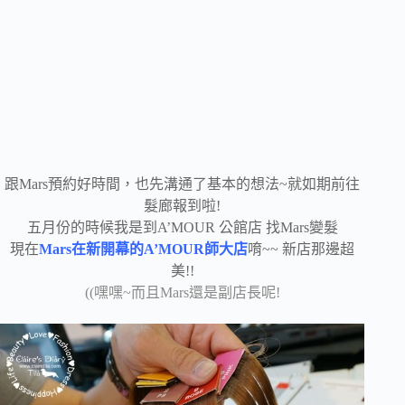
跟Mars預約好時間，也先溝通了基本的想法~就如期前往
髮廊報到啦!
五月份的時候我是到A’MOUR 公館店 找Mars變髮
現在
Mars在新開幕的A’MOUR師大店
唷~~ 新店那邊超
美!!
((嘿嘿~而且Mars還是副店長呢!