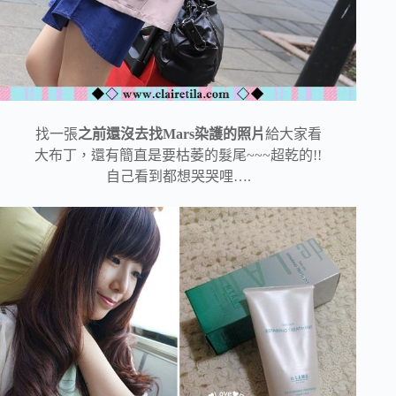
找一張
之前還沒去找Mars染護的照片
給大家看
大布丁，還有簡直是要枯萎的髮尾~~~超乾的!!
自己看到都想哭哭哩….