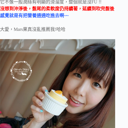
它不像一般潤絲有明顯的滑溜度，整個就是沒FU !!
沒想到沖淨後，髮尾的柔軟度仍持續著，延續到吹完髮後
感覺就是有把營養通通吃進去啊~~
大愛，Mars果真沒亂推薦我!哈哈