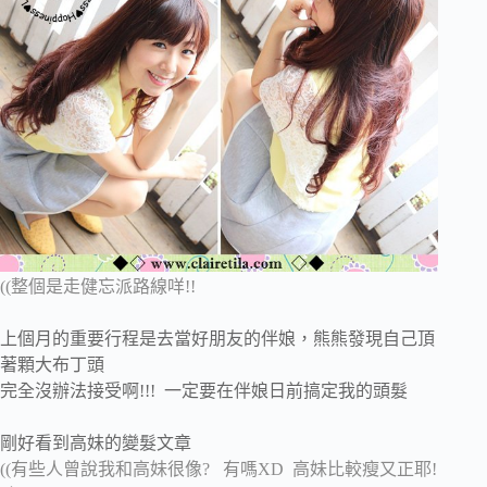
((整個是走健忘派路線咩!!
上個月的重要行程是去當好朋友的伴娘，熊熊發現自己頂
著顆大布丁頭
完全沒辦法接受啊!!! 一定要在伴娘日前搞定我的頭髮
剛好看到高妹的變髮文章
((有些人曾說我和高妹很像? 有嗎XD 高妹比較瘦又正耶!