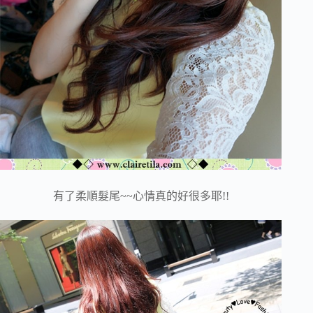
有了柔順髮尾~~心情真的好很多耶!!