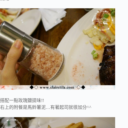
搭配一點玫瑰鹽提味!!
右上的附餐是馬鈴薯泥…有著起司就很加分^^