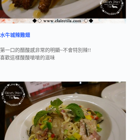
水牛城辣雞翅
第一口的醋酸感非常的明顯~不會特別辣!!
喜歡這樣酸酸嗆嗆的滋味