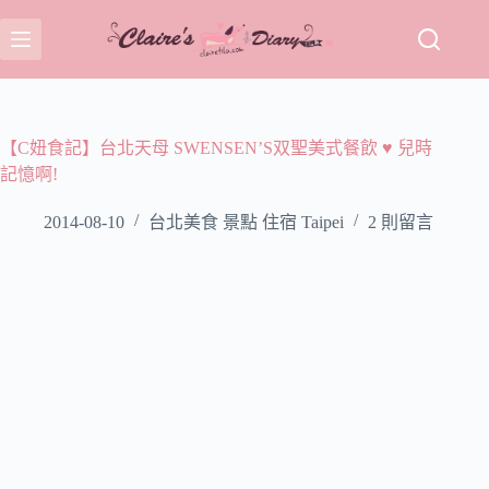
跳
至
主
要
內
容
【C妞食記】台北天母 SWENSEN’S双聖美式餐飲 ♥ 兒時
記憶啊!
2014-08-10
台北美食 景點 住宿 Taipei
2 則留言