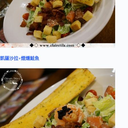
凱薩沙拉+煙燻鮭魚