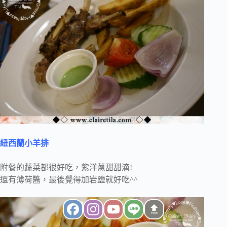
紐西蘭小羊排
附餐的蔬菜都很好吃，紫洋蔥甜甜滴!
還有薄荷醬，最後覺得加岩鹽就好吃^^
TOP