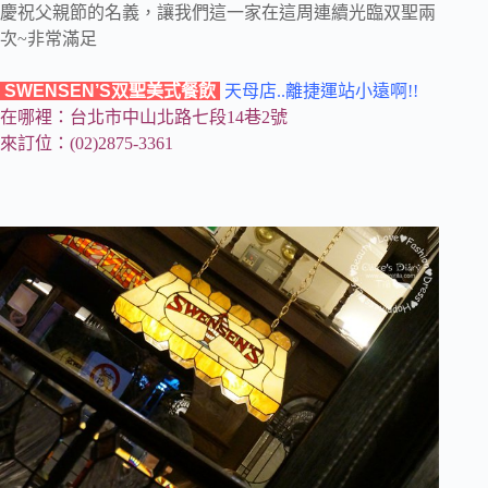
慶祝父親節的名義，讓我們這一家在這周連續光臨双聖兩
次~非常滿足
SWENSEN’S双聖美式餐飲
天母店..離捷運站小遠啊!!
在哪裡：台北市中山北路七段14巷2號
來訂位：(02)2875-3361