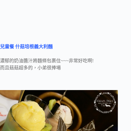
兒童餐 什菇培根義大利麵
濃郁的奶油醬汁將麵條包裹住~~~非常好吃啊!
而且菇菇超多的，小弟很捧場