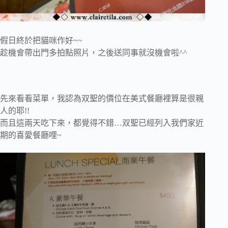
假日終於把貓咪作好~~
趁機會帶出門多拍點照片，之後送同事就沒機會啦^^
先來看看菜單，我認為双聖的價位在美式餐廳裡算是很親
人的耶!!
而且這兩天吃下來，都覺得不錯…双聖已經列入我們家近
期的喜愛餐廳哩~