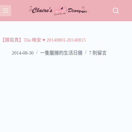
跳
至
主
要
內
容
【腸寫真】Tila 晚安 ♥ 20140801-20140815
2014-08-30
一隻臘腸的生活日腸
7 則留言