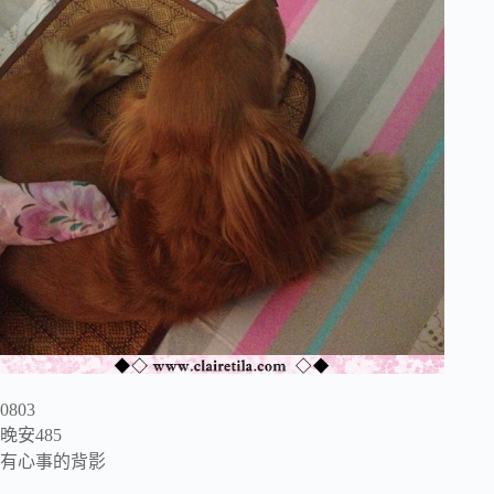
0803
晚安485
有心事的背影