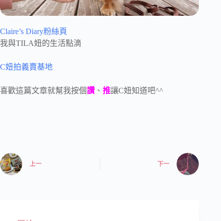
Claire’s Diary粉絲頁
我與TILA妞的生活點滴
C妞拍義賣基地
喜歡這篇文章就幫我按個
讚
、
推
讓C妞知道吧^^
上一
下一