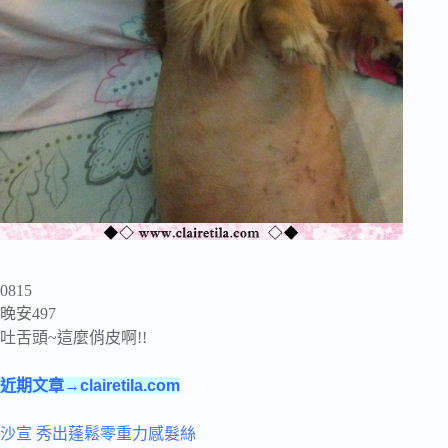
0815
晚安497
吐舌頭~這麼俏皮啊!!
近期文章→clairetila.com
沙宣 秀出蓬鬆零重力感髮絲