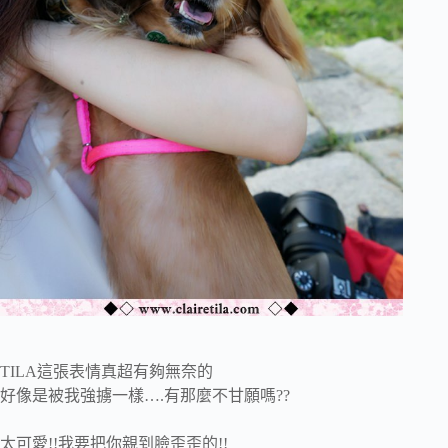
TILA這張表情真超有夠無奈的
好像是被我強擄一樣….有那麼不甘願嗎??
太可愛!!我要把你親到臉歪歪的!!