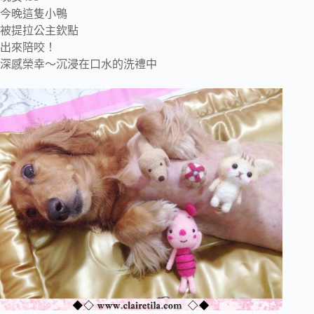
今晚這隻小鴨
被提拉公主欽點
出來陪咬！
深感榮幸～沉浸在口水的洗禮中