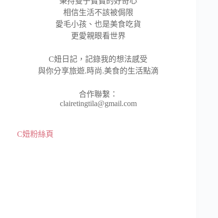
秉持雙子寶寶的好奇心
相信生活不該被侷限
愛毛小孩、也是美食吃貨
更愛親眼看世界
C妞日記，記錄我的想法感受
與你分享旅遊.時尚.美食的生活點滴
合作聯繫：
clairetingtila@gmail.com
C妞粉絲頁