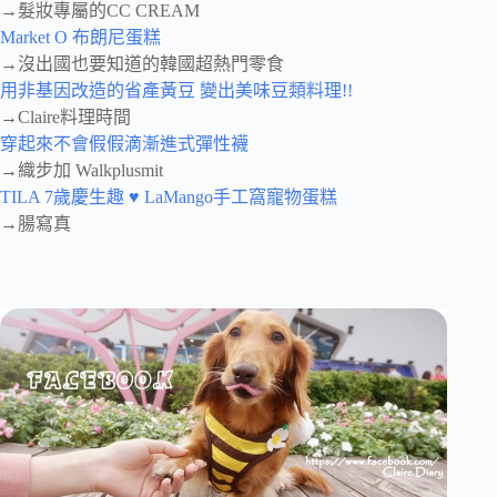
→髮妝專屬的CC CREAM
Market O 布朗尼蛋糕
→沒出國也要知道的韓國超熱門零食
用非基因改造的省產黃豆 變出美味豆類料理!!
→Claire料理時間
穿起來不會假假滴漸進式彈性襪
→織步加 Walkplusmit
TILA 7歲慶生趣 ♥ LaMango手工窩寵物蛋糕
→腸寫真