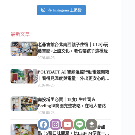
在 Instagram 上追蹤
最新文章
老爺會館台北南西親子住宿｜U12小玩
藝空間×上誼文化，暑假帶孩子這樣玩
2026-06-26
POLYBATT AI 智能溫控行動電源開箱
｜看得見溫度與電量，外出更安心的
10000mAh 行動電源
2026-06-25
南投埔里必買｜18度C生吐司＆
Feeling18商圈完整攻略，在地人帶路這
樣逛
2026-06-23
皮皮手作千層蛋糕｜南港寵物友善甜
TOP
點！5種口味開箱，比Lady M便宜一半