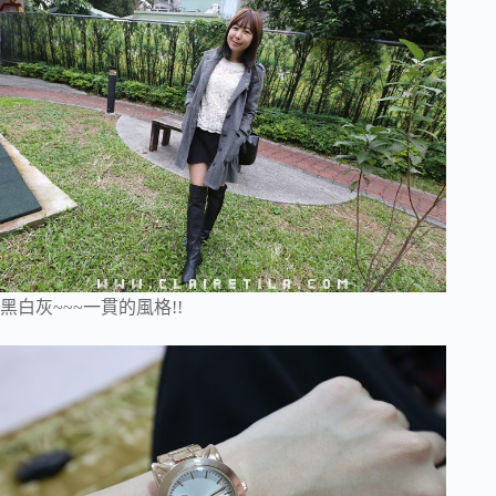
黑白灰~~~一貫的風格!!