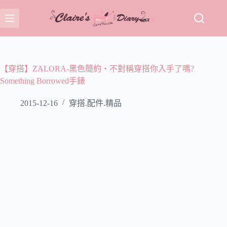
跳
至
主
要
內
容
【穿搭】ZALORA-黑色簡約‧不對稱穿搭你入手了嗎?
Something Borrowed手錶
2015-12-16
穿搭.配件.精品