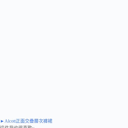
►Alcott正面交疊層次褲裙
這件我也很喜歡~