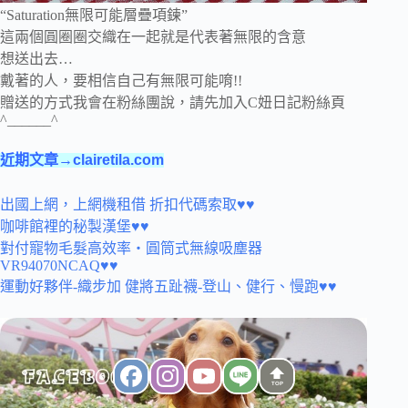
“Saturation無限可能層疊項鍊”
這兩個圓圈圈交織在一起就是代表著無限的含意
想送出去…
戴著的人，要相信自己有無限可能唷!!
贈送的方式我會在粉絲團說，請先加入C妞日記粉絲頁
^______^
近期文章→clairetila.com
出國上網，上網機租借 折扣代碼索取♥♥
咖啡館裡的秘製漢堡♥♥
對付寵物毛髮高效率‧圓筒式無線吸塵器
VR94070NCAQ♥♥
運動好夥伴-織步加 健將五趾襪-登山、健行、慢跑♥♥
TOP