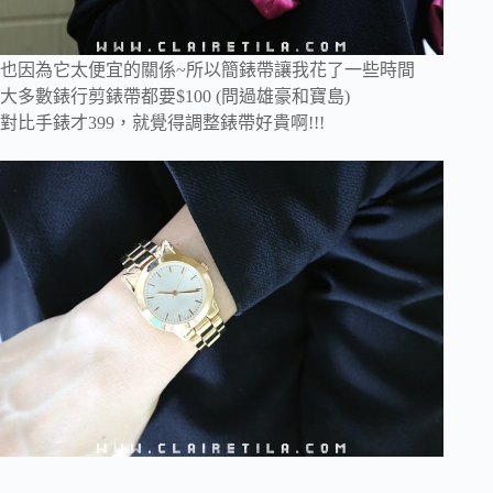
也因為它太便宜的關係~所以簡錶帶讓我花了一些時間
大多數錶行剪錶帶都要$100 (問過雄豪和寶島)
對比手錶才399，就覺得調整錶帶好貴啊!!!