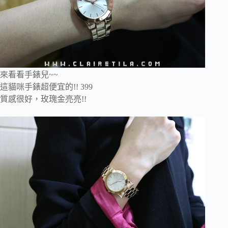
來看看手錶兒~~
這貓咪手錶超便宜的!! 399
質感很好，玫瑰金亮亮!!