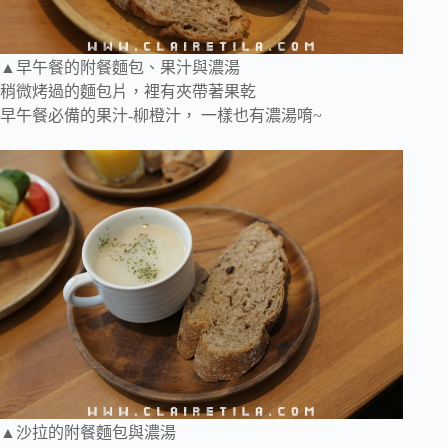
▲早午餐的附餐麵包、果汁與濃湯
稍微烤過的麵包片，裡有夾帶著果乾
早午餐必備的果汁-柳橙汁， 一樣也有濃湯唷~
▲沙拉的附餐麵包與濃湯