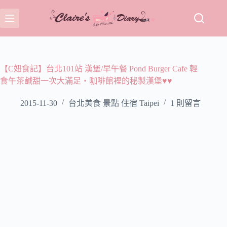
跳
至
主
要
內
容
【C妞食記】台北101站 漢堡/早午餐 Pond Burger Cafe 輕
食午茶鹹甜一次大滿足‧咖啡館裡的秘製漢堡♥♥
2015-11-30
台北美食 景點 住宿 Taipei
1 則留言