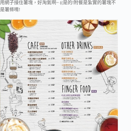
用網子接住薯塊，好淘氣啊~ ((是的!附餐是紮實的薯塊不
是薯條唷!