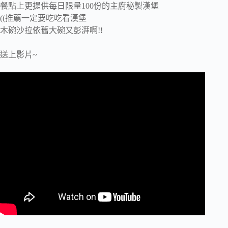
餐點上更提供每日限量100份的主廚秘製漢堡
((推薦一定要吃吃看漢堡
木碗沙拉依舊大碗又彭湃啊!!
送上影片~