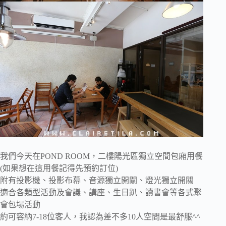
我們今天在POND ROOM，二樓陽光區獨立空間包廂用餐
(如果想在這用餐記得先預約訂位)
附有投影機、投影布幕、音源獨立開關、燈光獨立開關
適合各類型活動及會議、講座、生日趴、讀書會等各式聚
會包場活動
約可容納7-18位客人，我認為差不多10人空間是最舒服^^