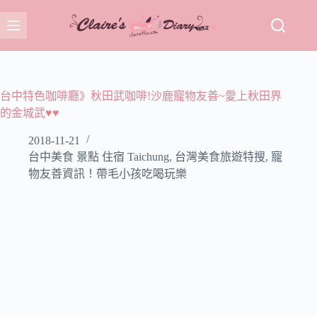
跳
至
主
要
內
容
台中特色咖啡廳》秋田武咖啡!沙鹿寵物友善~愛上秋田界
的金城武♥♥
2018-11-21
台中美食 景點 住宿 Taichung
,
台灣美食旅遊特搜
,
寵
物友善資訊！帶毛小孩吃喝玩樂