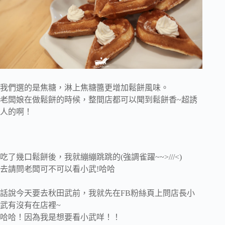
我們選的是焦糖，淋上焦糖醬更增加鬆餅風味。
老闆娘在做鬆餅的時候，整間店都可以聞到鬆餅香~超誘
人的啊！
吃了幾口鬆餅後，我就繃繃跳跳的(強調雀躍~~>///<)
去請問老闆可不可以看小武!哈哈
話說今天要去秋田武前，我就先在FB粉絲頁上問店長小
武有沒有在店裡~
哈哈！因為我是想要看小武咩！！