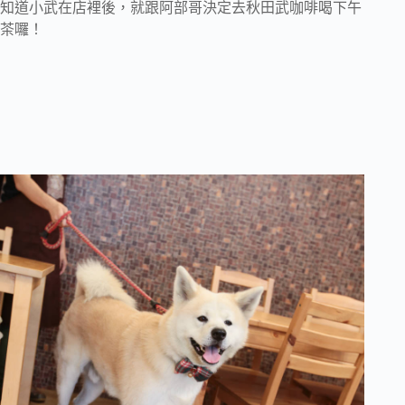
知道小武在店裡後，就跟阿部哥決定去秋田武咖啡喝下午
茶囉！