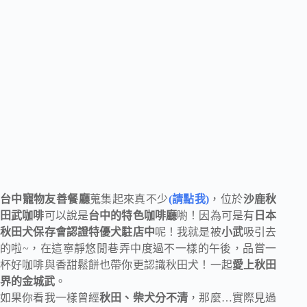
台中寵物友善餐廳
蒐集起來真不少
(請點我)
，位於
沙鹿秋
田武咖啡
可以說是
台中的特色咖啡廳
喲！因為可是有
日本
秋田犬保存會認證特優犬駐店中
呢！我就是被
小武
吸引去
的啦~，在這寧靜悠閒巷弄中度過不一樣的午後，品嘗一
杯好咖啡與香甜鬆餅也帶你更認識秋田犬！一起
愛上秋田
界的金城武
。
如果你看我一樣曾經
秋田、柴犬分不清
，那麼…實際見過