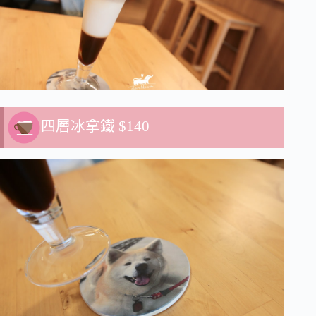
四層冰拿鐵 $140