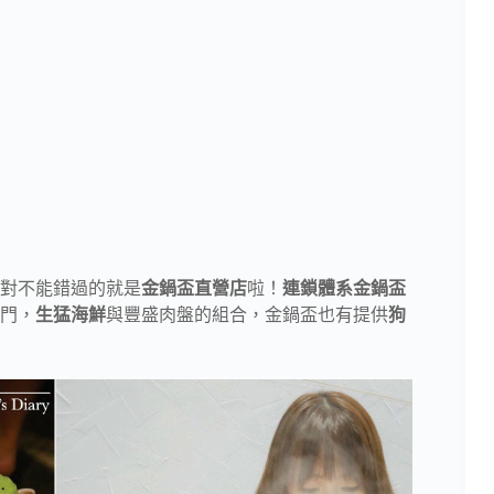
對不能錯過的就是
金鍋盃直營店
啦！
連鎖體系金鍋盃
門，
生猛海鮮
與豐盛肉盤的組合，金鍋盃也有提供
狗