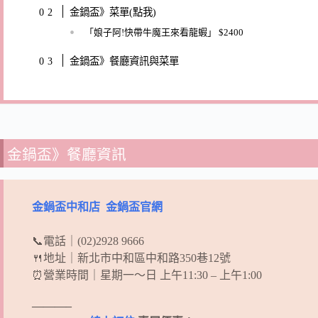
金鍋盃》菜單(點我)
「娘子阿!快帶牛魔王來看龍蝦」 $2400
金鍋盃》餐廳資訊與菜單
金鍋盃》餐廳資訊
金鍋盃中和店
金鍋盃官網
📞電話｜(02)2928 9666
🍴地址｜新北市中和區中和路350巷12號
⏰營業時間｜星期一～日 上午11:30 – 上午1:00
———–