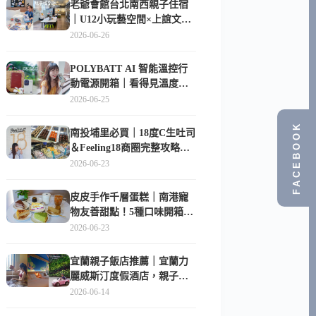
老爺會館台北南西親子住宿
｜U12小玩藝空間×上誼文
化，暑假帶孩子這樣玩
2026-06-26
POLYBATT AI 智能溫控行
動電源開箱｜看得見溫度與
電量，外出更安心的
2026-06-25
10000mAh 行動電源
FACEBOOK
南投埔里必買｜18度C生吐司
＆Feeling18商圈完整攻略，
在地人帶路這樣逛
2026-06-23
皮皮手作千層蛋糕｜南港寵
物友善甜點！5種口味開箱，
比Lady M便宜一半的台北隱
2026-06-23
藏版
宜蘭親子飯店推薦｜宜蘭力
麗威斯汀度假酒店，親子
房、Buffet、泳池、兒童俱樂
2026-06-14
部超適合放電