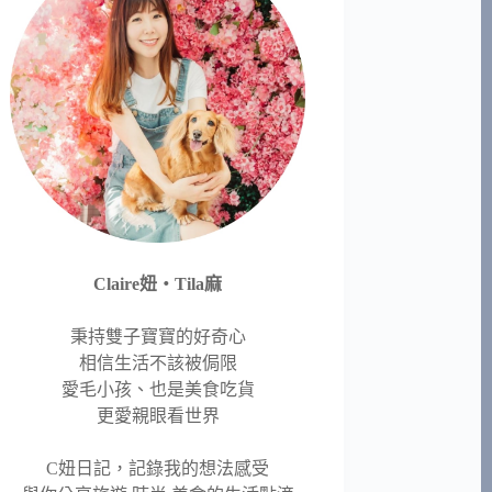
Claire妞‧Tila麻
秉持雙子寶寶的好奇心
相信生活不該被侷限
愛毛小孩、也是美食吃貨
更愛親眼看世界
C妞日記，記錄我的想法感受