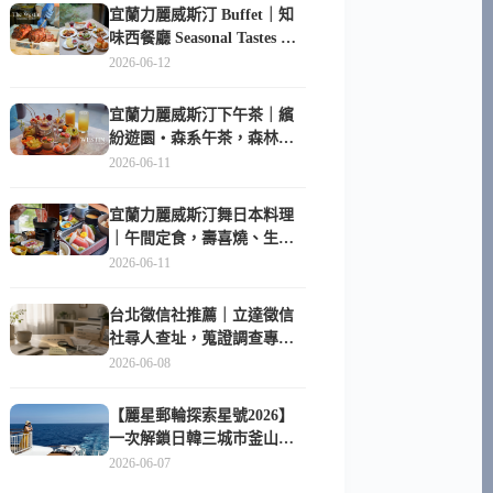
宜蘭力麗威斯汀 Buffet｜知
味西餐廳 Seasonal Tastes 晚
餐早餐吃什麼？
2026-06-12
宜蘭力麗威斯汀下午茶｜繽
紛遊園・森系午茶，森林系
甜點超好拍
2026-06-11
宜蘭力麗威斯汀舞日本料理
｜午間定食，壽喜燒、生魚
片與日式包廂空間
2026-06-11
台北徵信社推薦｜立達徵信
社尋人查址，蒐證調查專家
陪你找回失聯的家人
2026-06-08
【麗星郵輪探索星號2026】
一次解鎖日韓三城市釜山、
長崎、那霸｜餐點升級、表
2026-06-07
演更新、船上慶生超難忘