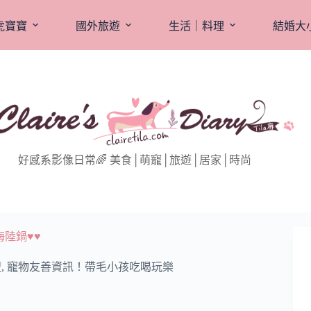
虎寶寶
國外旅遊
生活｜料理
結婚大
好感系影像日常🌈 美食│萌寵│旅遊│居家│時尚
陸鍋♥♥
搜
,
寵物友善資訊！帶毛小孩吃喝玩樂