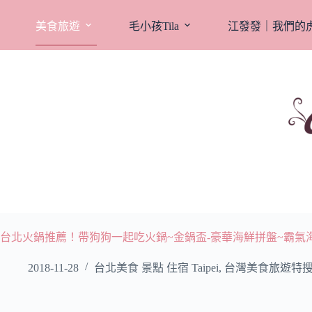
跳
至
美食旅遊
毛小孩Tila
江發發｜我們的
主
要
內
容
台北火鍋推薦！帶狗狗一起吃火鍋~金鍋盃-豪華海鮮拼盤~霸氣海
2018-11-28
台北美食 景點 住宿 Taipei
,
台灣美食旅遊特