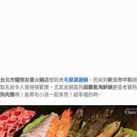
台北市寵物友善火鍋店
想到
大毛屋涮涮鍋
，而來到
新北市中和
絕
取名就令人覺得很歡樂，尤其金鍋盃的
超霸氣海鮮鍋
更是老饕熱
狗肉盤
唷！能帶毛小孩一起享用！超幸福的啊~