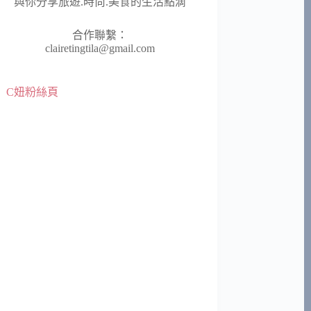
與你分享旅遊.時尚.美食的生活點滴
合作聯繫：
clairetingtila@gmail.com
C妞粉絲頁