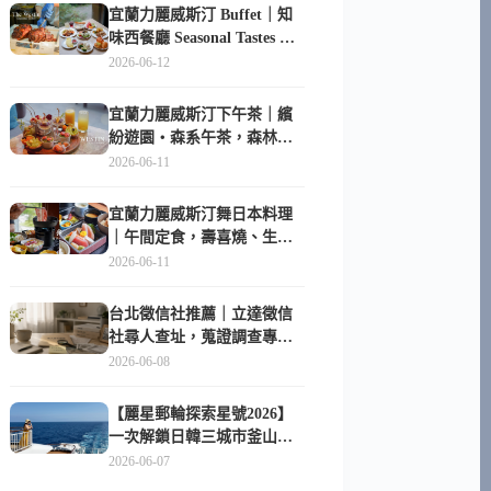
宜蘭力麗威斯汀 Buffet｜知
味西餐廳 Seasonal Tastes 晚
餐早餐吃什麼？
2026-06-12
宜蘭力麗威斯汀下午茶｜繽
紛遊園・森系午茶，森林系
甜點超好拍
2026-06-11
宜蘭力麗威斯汀舞日本料理
｜午間定食，壽喜燒、生魚
片與日式包廂空間
2026-06-11
台北徵信社推薦｜立達徵信
社尋人查址，蒐證調查專家
陪你找回失聯的家人
2026-06-08
【麗星郵輪探索星號2026】
一次解鎖日韓三城市釜山、
長崎、那霸｜餐點升級、表
2026-06-07
演更新、船上慶生超難忘