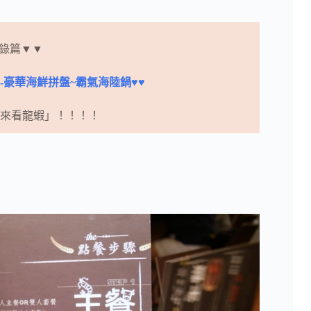
錄篇▼▼
-豪華海鮮拼盤~霸氣海陸鍋♥♥
王來看龍蝦」！！！！