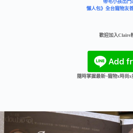
帶毛小孩出門
懶人包》全台寵物友
歡迎加入Clair
隨時掌握最新~寵物x時尚x