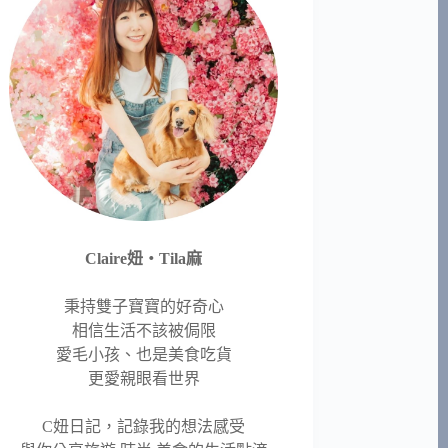
Claire妞‧Tila麻
秉持雙子寶寶的好奇心
相信生活不該被侷限
愛毛小孩、也是美食吃貨
更愛親眼看世界
C妞日記，記錄我的想法感受