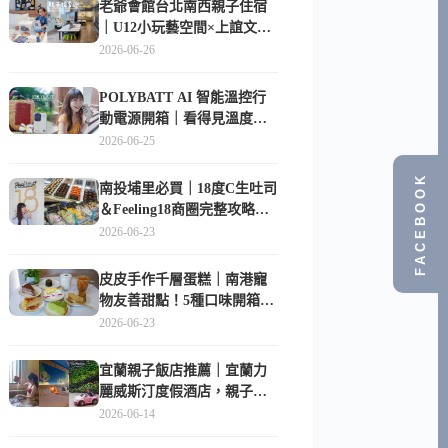
老爺會館台北南西親子住宿
｜U12小玩藝空間×上誼文
化，暑假帶孩子這樣玩
2026-06-26
POLYBATT AI 智能溫控行
動電源開箱｜看得見溫度與
電量，外出更安心的
2026-06-25
10000mAh 行動電源
FACEBOOK
南投埔里必買｜18度C生吐司
＆Feeling18商圈完整攻略，
在地人帶路這樣逛
2026-06-23
皮皮手作千層蛋糕｜南港寵
物友善甜點！5種口味開箱，
比Lady M便宜一半的台北隱
2026-06-23
藏版
宜蘭親子飯店推薦｜宜蘭力
麗威斯汀度假酒店，親子
房、Buffet、泳池、兒童俱樂
2026-06-14
部超適合放電