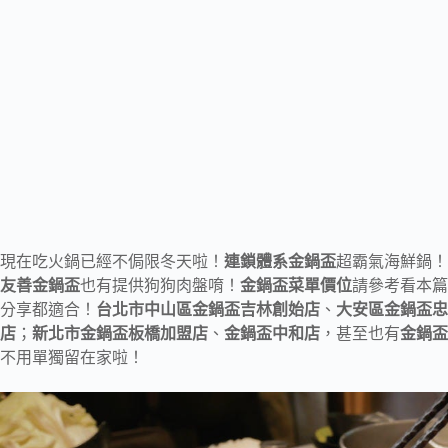
現在吃火鍋已經不侷限冬天啦！
連鎖體系金鍋盃
超霸氣海鮮鍋！
友善金鍋盃
也有提供狗狗肉盤唷！
金鍋盃菜單價位
請參考看本篇
分享都適合！
台北市中山區金鍋盃吉林創始店
、
大安區金鍋盃忠
店
；
新北市金鍋盃板橋加盟店
、
金鍋盃中和店
，甚至也有
金鍋盃
不用單獨留在家啦！