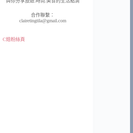
與你分享旅遊.時尚.美食的生活點滴
合作聯繫：
clairetingtila@gmail.com
C妞粉絲頁