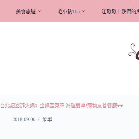
跳
至
美食旅遊
毛小孩Tila
江發發｜我們的
主
要
內
容
台北超澎湃火鍋》金鍋盃菜單.海陸雙享!寵物友善餐廳♥♥
2018-09-06
菜單