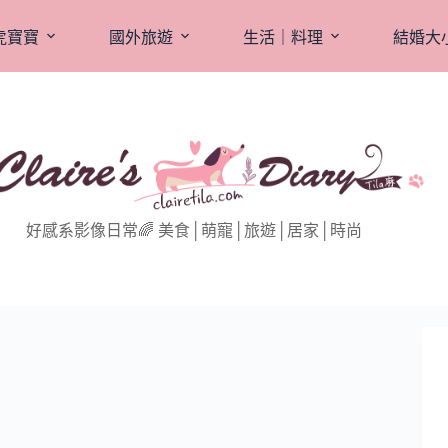
虎寶寶
國外旅遊
生活｜料理
結婚大
好感系影像日常🌈 美食│萌寵│旅遊│居家│時尚