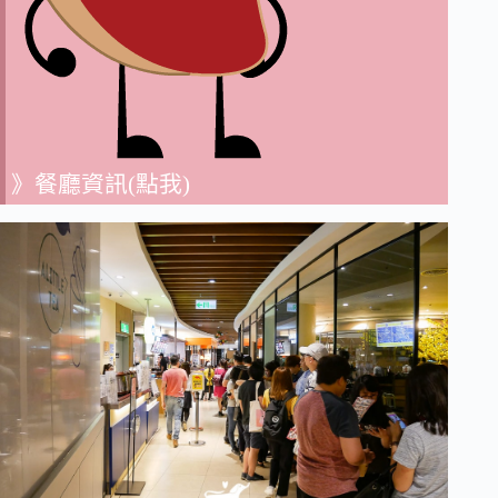
》餐廳資訊(點我)