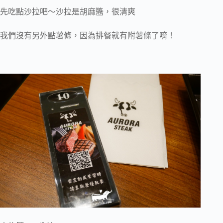
先吃點沙拉吧～沙拉是胡麻醬，很清爽
我們沒有另外點薯條，因為排餐就有附薯條了唷！