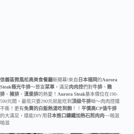
信義區微風松高美食餐廳
新開幕!來自
日本福岡
的
Aurora
Steak
極光牛排
～豐富
菜單
，滿足
肉肉控
們對
牛排
、
雞
排
、
豬排
、
漢堡排
的熱愛！
Aurora Steak
基本價位在190-
590元間，最低只要290元就能吃到
頂級牛排
呦～肉肉控還
不衝！更有
免費的白飯熱湯吃到飽
！！
平價高CP值牛排
的大滿足，還能DIY用
日本進口鑄鐵加熱石煎肉肉
~~啪滋
啪滋