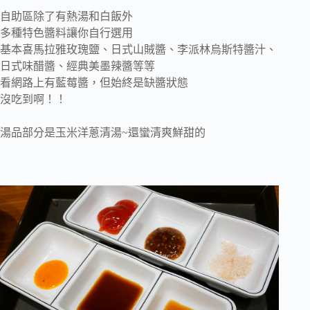
自助區除了有熱湯和白飯外
多種特色醬料讓你自行選用
基本喜馬拉雅玫瑰鹽、日式山賊醬、李派林烏斯特醬汁、
日式味醋醬、經典美墨辣醬等等
看網路上有藍莓醬，但始終是缺醬狀態
沒吃到啊！！
湯品部分是玉米洋蔥清湯~還蠻清爽鮮甜的