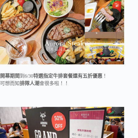
開幕期間
到6/30
特選指定牛排套餐還有五折優惠
！
可想而知
排隊人潮
會很多啦！！