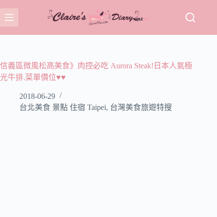
跳
至
主
要
內
容
信義區微風松高美食》肉控必吃 Aurora Steak!日本人氣極
光牛排.菜單價位♥♥
2018-06-29
台北美食 景點 住宿 Taipei
,
台灣美食旅遊特搜