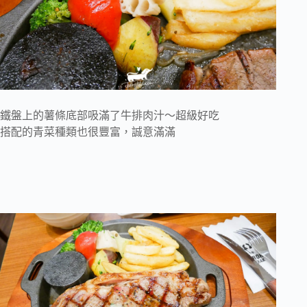
鐵盤上的薯條底部吸滿了牛排肉汁～超級好吃
搭配的青菜種類也很豐富，誠意滿滿