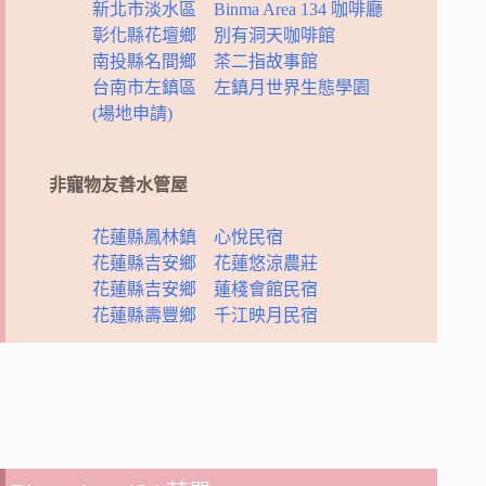
新北市淡水區 Binma Area 134 咖啡廳
彰化縣花壇鄉 別有洞天咖啡館
南投縣名間鄉 茶二指故事館
台南市左鎮區 左鎮月世界生態學園
(場地申請)
非寵物友善水管屋
花蓮縣鳳林鎮 心悅民宿
花蓮縣吉安鄉 花蓮悠涼農莊
花蓮縣吉安鄉 蓮棧會館民宿
花蓮縣壽豐鄉 千江映月民宿