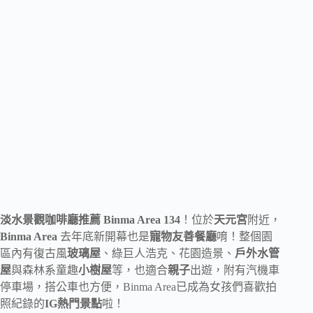
淡水景觀咖啡廳推薦 Binma Area 134
！位於
天元宮
附近，
Binma Area
去年底新開幕也是
寵物友善餐廳
唷！整個園
區內有復古風
玻璃屋
、綠巨人浩克、花園造景、
戶外水管
屋
與森林系童趣
小樹屋
等，也適合
親子
出遊，附有汽機車
停車場，搭公車也方便，Binma Area已成為女孩們喜歡拍
照紀錄的
IG熱門景點
啦！