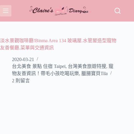
跳
至
主
要
內
容
淡水景觀咖啡廳!Binma Area 134 玻璃屋.水管屋造型寵物
友善餐廳.菜單與交通資訊
2020-03-21
台北美食 景點 住宿 Taipei
,
台灣美食旅遊特搜
,
寵
物友善資訊！帶毛小孩吃喝玩樂
,
臘腸寶貝Tila
2 則留言