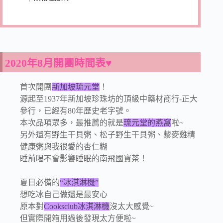
2020年8月開團時間表
♥
首次開團
新加坡琉元堂
！
源起至1937年新加坡珍珠坊的頂級中藥材商行-正大
參行，已經有80年歷史老字號。
本次品項眾多，最推薦的就是
琉元堂的燕窩
啦~
另外還有野生干貝粥、松子野生干貝粥、藜麥雞精
健康粥與我很愛的杏仁糊
睡前喝不會影響睡眠的南飛國寶茶！
夏日必備的
“冰淇淋機”
想吃冰自己做還是最安心
原本對
Cooksclub冰淇淋機
沒太大感覺~
但實際開箱用過後發現太方便啦~