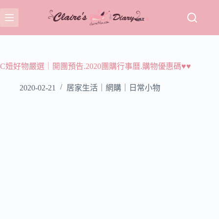
跳
至
主
要
內
容
C妞好物嚴選｜開團預告.2020團購行事曆.購物優惠碼♥♥
2020-02-21
居家生活｜網購｜日常小物