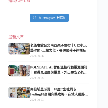
追蹤C妞ＩＧ
在 Instagram 上追蹤
最新文章
老爺會館台北南西親子住宿｜U12小玩
藝空間×上誼文化，暑假帶孩子這樣玩
2026-06-26
POLYBATT AI 智能溫控行動電源開箱
｜看得見溫度與電量，外出更安心的
10000mAh 行動電源
2026-06-25
南投埔里必買｜18度C生吐司＆
Feeling18商圈完整攻略，在地人帶路這
樣逛
2026-06-23