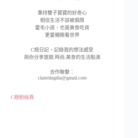
秉持雙子寶寶的好奇心
相信生活不該被侷限
愛毛小孩、也是美食吃貨
更愛親眼看世界
C妞日記，記錄我的想法感受
與你分享旅遊.時尚.美食的生活點滴
合作聯繫：
clairetingtila@gmail.com
C妞粉絲頁