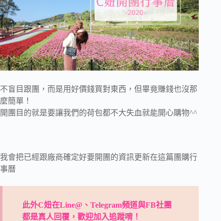
不盲目跟團，而是用好價錢買對東西，但畢竟賺錢也沒那
麼簡單！
開團目的就是要讓我們的荷包都不大失血就能開心購物^^
我會把已經跟廠商確定好要開團的資訊更新在這篇團購行
事曆
此外C妞在Line@、Telegram頻道與FB社團
都是真人回覆，歡迎加入追蹤唷！