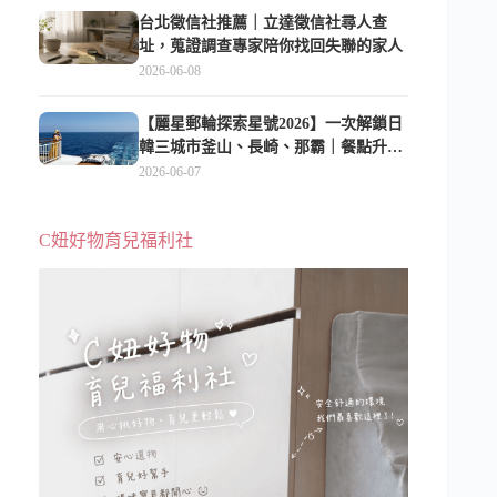
台北徵信社推薦｜立達徵信社尋人查
址，蒐證調查專家陪你找回失聯的家人
2026-06-08
【麗星郵輪探索星號2026】一次解鎖日
韓三城市釜山、長崎、那霸｜餐點升
級、表演更新、船上慶生超難忘
2026-06-07
C妞好物育兒福利社