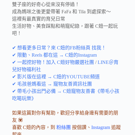
雙子座的好奇心從來沒有停過！
成為媽咪之後更愛帶著 FaFa 和 Tila 到處探索～
這裡有最真實的育兒日常
生活好物、美食踩點和萌寵紀錄，跟著 C妞一起玩
吧！
✔ 想看更多日常？來 C妞的FB粉絲頁 找我！
✔ 限動、Reels 都在這 → C妞的Instagram
✔ 一起挖好物！加入 C妞好物嚴選社團
/
LINE＠育
兒好物福利社
✔ 影片版在這裡 → C妞的YOUTUBE頻道
✔ 毛孩爸媽看這 → 寵物友善資訊社團
✔ 帶毛小孩出門必備 → C妞寵物友善書《帶毛小孩
吃喝玩樂》
如果這篇對你有幫助，歡迎分享給身邊有需要的朋
友 💟
喜歡 C妞的內容，到
粉絲團
按個讚、
Instagram
追蹤
起來——