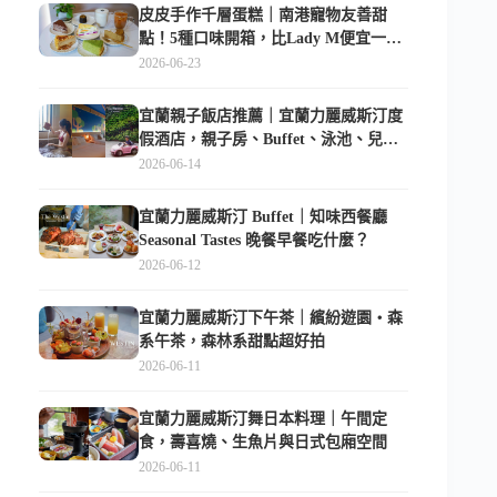
皮皮手作千層蛋糕｜南港寵物友善甜
點！5種口味開箱，比Lady M便宜一半
的台北隱藏版
2026-06-23
宜蘭親子飯店推薦｜宜蘭力麗威斯汀度
假酒店，親子房、Buffet、泳池、兒童
俱樂部超適合放電
2026-06-14
宜蘭力麗威斯汀 Buffet｜知味西餐廳
Seasonal Tastes 晚餐早餐吃什麼？
2026-06-12
宜蘭力麗威斯汀下午茶｜繽紛遊園・森
系午茶，森林系甜點超好拍
2026-06-11
宜蘭力麗威斯汀舞日本料理｜午間定
食，壽喜燒、生魚片與日式包廂空間
2026-06-11