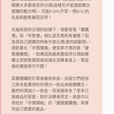
開團大多都會提供分潤(這樣也才能激起團主
開團的動力啊)，可能8-20%不等，視KOL的
名氣和銷售量而定吧！
在廠商提供分潤的前題下，我都會看「團購
價」和「市售價」相比是否真的有優惠？因
為我自己跟團的時後也會比價(查的超勤勞)，
絕對要比「市價價格」便宜那才真的是「優
惠團購價」，如果因為廠商要提供分潤給團
購主而把售價提高加諸在消費者身上，那這
樣的團我寧可不開！
其實團購對於業者廠商來說，就是它們把自
己原本能獲得的利潤分一些出來給團購主。
雖然利潤減少一些些，但是廠商多了更多行
銷產品的管道，對於消費者而言，就是可以
用低於「市價價格」的「優惠團購價」來買
到自己需要的產品。