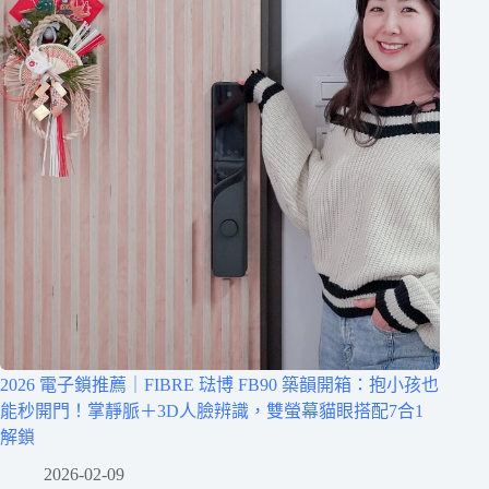
2026 電子鎖推薦｜FIBRE 琺博 FB90 築韻開箱：抱小孩也
能秒開門！掌靜脈＋3D人臉辨識，雙螢幕貓眼搭配7合1
解鎖
2026-02-09