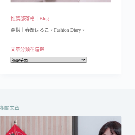
推薦部落格｜Blog
穿搭｜春妞はるこ。Fashion Diary。
文章分類在這邊
文
章
分
類
在
這
邊
相關文章