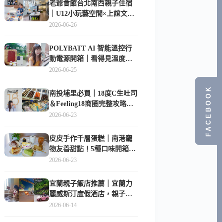
老爺會館台北南西親子住宿
｜U12小玩藝空間×上誼文
化，暑假帶孩子這樣玩
2026-06-26
POLYBATT AI 智能溫控行
動電源開箱｜看得見溫度與
電量，外出更安心的
2026-06-25
10000mAh 行動電源
FACEBOOK
南投埔里必買｜18度C生吐司
＆Feeling18商圈完整攻略，
在地人帶路這樣逛
2026-06-23
皮皮手作千層蛋糕｜南港寵
物友善甜點！5種口味開箱，
比Lady M便宜一半的台北隱
2026-06-23
藏版
宜蘭親子飯店推薦｜宜蘭力
麗威斯汀度假酒店，親子
房、Buffet、泳池、兒童俱樂
2026-06-14
部超適合放電