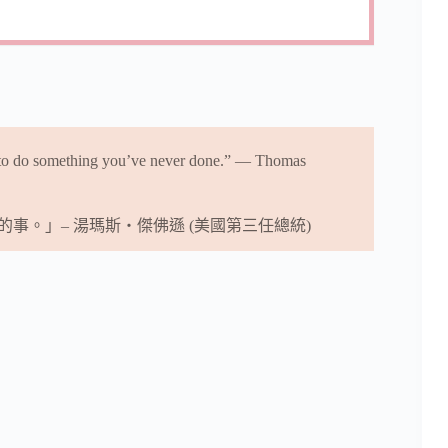
g to do something you’ve never done.” — Thomas
。」– 湯瑪斯‧傑佛遜 (美國第三任總統)