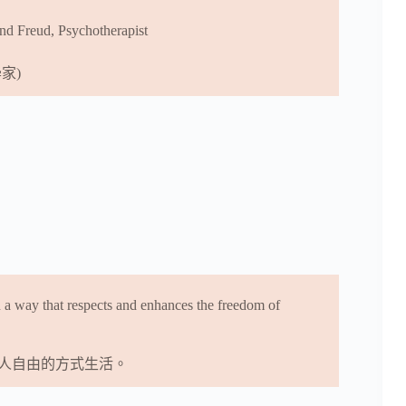
und Freud, Psychotherapist
家)
 in a way that respects and enhances the freedom of
人自由的方式生活。