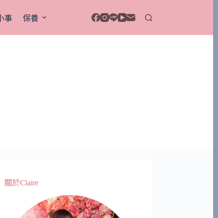
小事
保養
關於Claire