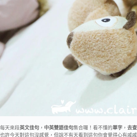
每天來段
英文佳句
，
中英雙語佳句
集合囉！看不懂的
單字
，
去查
也許今天對這句沒感覺，但說不有天看到這句你會覺得心有戚戚