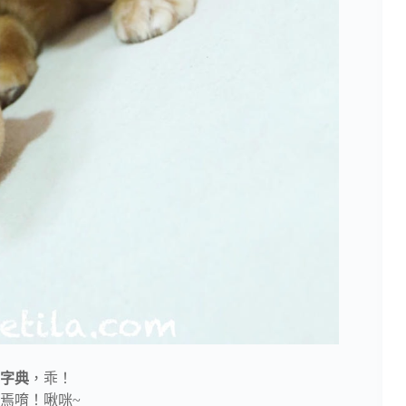
字典
，乖！
焉唷！啾咪~