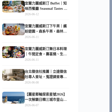
宜蘭力麗威斯汀 Buffet｜知
味西餐廳 Seasonal Tastes 晚
餐早餐吃什麼？
2026-06-12
宜蘭力麗威斯汀下午茶｜繽
紛遊園・森系午茶，森林系
甜點超好拍
2026-06-11
宜蘭力麗威斯汀舞日本料理
｜午間定食，壽喜燒、生魚
片與日式包廂空間
2026-06-11
台北徵信社推薦｜立達徵信
社尋人查址，蒐證調查專家
陪你找回失聯的家人
2026-06-08
【麗星郵輪探索星號2026】
一次解鎖日韓三城市釜山、
長崎、那霸｜餐點升級、表
2026-06-07
演更新、船上慶生超難忘