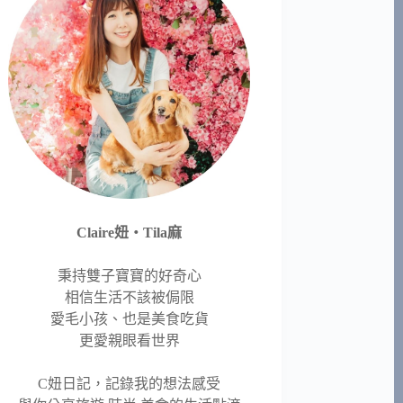
Claire妞‧Tila麻
秉持雙子寶寶的好奇心
相信生活不該被侷限
愛毛小孩、也是美食吃貨
更愛親眼看世界
C妞日記，記錄我的想法感受