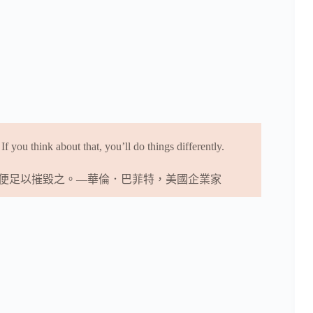
 If you think about that, you’ll do things differently.
便足以摧毀之。—華倫．巴菲特，美國企業家