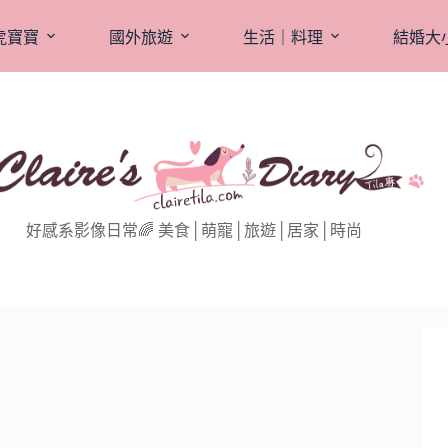
虎寶寶
國外旅遊
生活｜料理
結婚大
好感系影像日常🌈 美食│萌寵│旅遊│居家│時尚