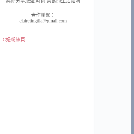
與你分享旅遊.時尚.美食的生活點滴
合作聯繫：
clairetingtila@gmail.com
C妞粉絲頁