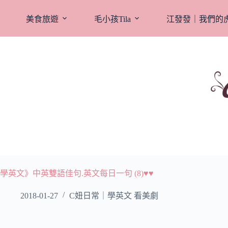
跳
至
美食旅遊
毛小孩Tila
江發發｜我們的
主
要
內
容
學英文》中英雙語佳句.英文每日一句 (8)♥♥
2018-01-27
C妞日常｜學英文 看美劇