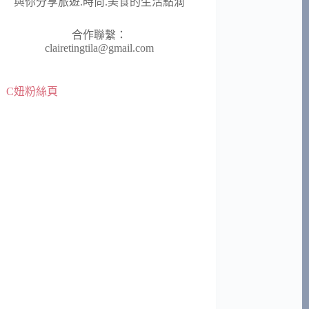
與你分享旅遊.時尚.美食的生活點滴
合作聯繫：
clairetingtila@gmail.com
C妞粉絲頁