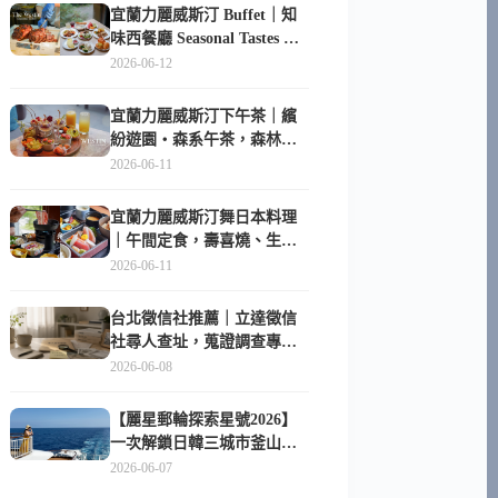
宜蘭力麗威斯汀 Buffet｜知
味西餐廳 Seasonal Tastes 晚
餐早餐吃什麼？
2026-06-12
宜蘭力麗威斯汀下午茶｜繽
紛遊園・森系午茶，森林系
甜點超好拍
2026-06-11
宜蘭力麗威斯汀舞日本料理
｜午間定食，壽喜燒、生魚
片與日式包廂空間
2026-06-11
台北徵信社推薦｜立達徵信
社尋人查址，蒐證調查專家
陪你找回失聯的家人
2026-06-08
【麗星郵輪探索星號2026】
一次解鎖日韓三城市釜山、
長崎、那霸｜餐點升級、表
2026-06-07
演更新、船上慶生超難忘