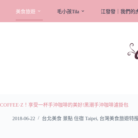
跳
至
美食旅遊
毛小孩Tila
江發發｜我們的
主
要
內
容
COFFEE·Z！享受一杯手沖咖啡的美好!黑潮手沖咖啡濾掛包
2018-06-22
台北美食 景點 住宿 Taipei
,
台灣美食旅遊特