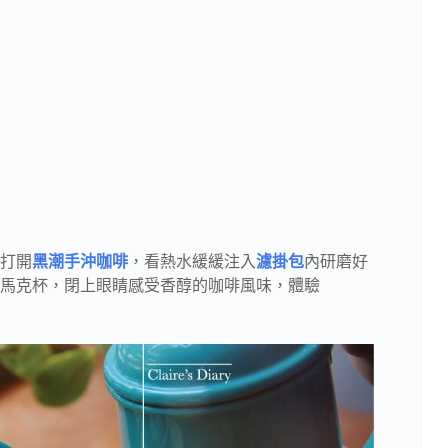
打開
黑潮手沖咖啡
，看熱水緩緩注入
濾掛包
內研磨好
馬克杯，閉上眼睛感受香醇的咖啡風味，體驗