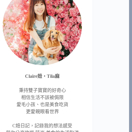
Claire妞‧Tila麻
秉持雙子寶寶的好奇心
相信生活不該被侷限
愛毛小孩、也是美食吃貨
更愛親眼看世界
C妞日記，記錄我的想法感受