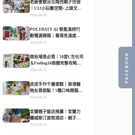
老爺會館台北南西親子住宿
｜U12小玩藝空間×上誼文
化，暑假帶孩子這樣玩
2026-06-26
POLYBATT AI 智能溫控行
動電源開箱｜看得見溫度與
電量，外出更安心的
2026-06-25
10000mAh 行動電源
FACEBOOK
南投埔里必買｜18度C生吐司
＆Feeling18商圈完整攻略，
在地人帶路這樣逛
2026-06-23
皮皮手作千層蛋糕｜南港寵
物友善甜點！5種口味開箱，
比Lady M便宜一半的台北隱
2026-06-23
藏版
宜蘭親子飯店推薦｜宜蘭力
麗威斯汀度假酒店，親子
房、Buffet、泳池、兒童俱樂
2026-06-14
部超適合放電