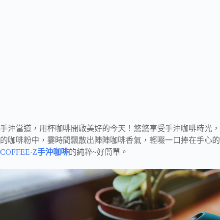
手沖當道，用杯咖啡開啟美好的今天！悠悠享受手沖咖啡時光，
的咖啡粉中，霎時間飄散出陣陣咖啡香氣，輕啜一口捧在手心的
COFFEE·Z
手沖咖啡
的純粹~好簡單。