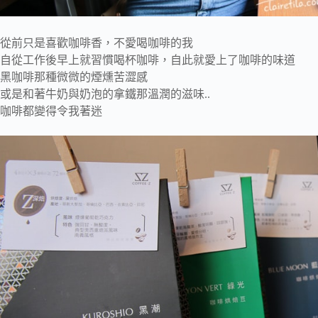
從前只是喜歡咖啡香，不愛喝咖啡的我
自從工作後早上就習慣喝杯咖啡，自此就愛上了咖啡的味道
黑咖啡那種微微的煙燻苦澀感
或是和著牛奶與奶泡的拿鐵那溫潤的滋味..
咖啡都變得令我著迷