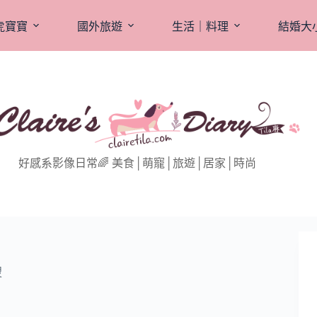
虎寶寶
國外旅遊
生活｜料理
結婚大
好感系影像日常🌈 美食│萌寵│旅遊│居家│時尚
搜