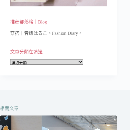
推薦部落格｜Blog
穿搭｜春妞はるこ。Fashion Diary。
文章分類在這邊
文
章
分
類
在
這
邊
相關文章