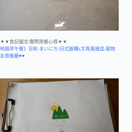
▼▼食記圖文/實際用餐心得▼▼
桃園早午餐》日和·まいにち!日式飯糰x文青風器皿-寵物
友善餐廳♥♥