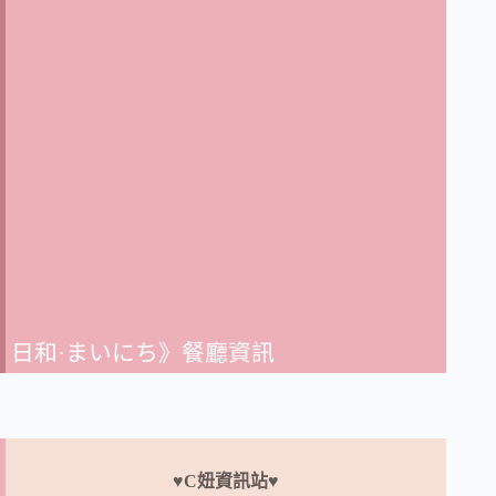
日和·まいにち》餐廳資訊
♥C妞資訊站♥