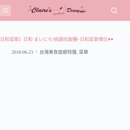
跳
至
主
要
內
容
日和菜單》日和·まいにち!桃園吃飯糰~日和菜單價位♥♥
2018-06-23
台灣美食旅遊特搜
,
菜單