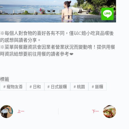
※每個人對食物的喜好各有不同，僅以C妞小吃貨品嚐後
的感想與讀者分享。
※菜單與餐廳資訊會因業者營業狀況而變動唷！提供用餐
時資訊給想要前往用餐的讀者參考💋
標籤
#
寵物友善
#
日和
#
日式飯糰
#
桃園
#
飯糰
上一
下一