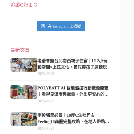
追蹤C妞ＩＧ
在 Instagram 上追蹤
最新文章
老爺會館台北南西親子住宿｜U12小玩
藝空間×上誼文化，暑假帶孩子這樣玩
2026-06-26
POLYBATT AI 智能溫控行動電源開箱
｜看得見溫度與電量，外出更安心的
10000mAh 行動電源
2026-06-25
南投埔里必買｜18度C生吐司＆
Feeling18商圈完整攻略，在地人帶路這
樣逛
2026-06-23