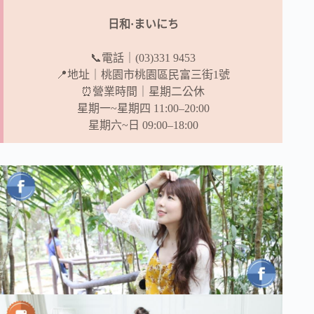
日和·まいにち
📞電話｜(03)331 9453
📍地址｜桃園市桃園區民富三街1號
⏰營業時間｜星期二公休
星期一~星期四 11:00–20:00
星期六~日 09:00–18:00