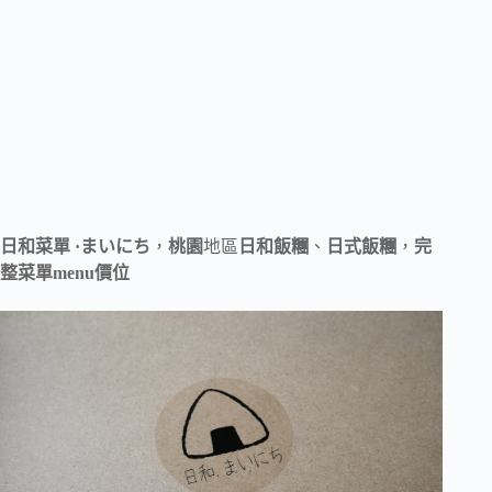
日和菜單 ·まいにち
，
桃園
地區
日和飯糰
、
日式飯糰
，
完
整菜單menu價位