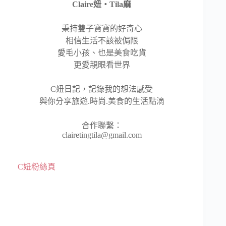
Claire妞‧Tila麻
秉持雙子寶寶的好奇心
相信生活不該被侷限
愛毛小孩、也是美食吃貨
更愛親眼看世界
C妞日記，記錄我的想法感受
與你分享旅遊.時尚.美食的生活點滴
合作聯繫：
clairetingtila@gmail.com
C妞粉絲頁