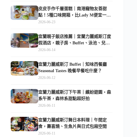
皮皮手作千層蛋糕｜南港寵物友善甜
點！5種口味開箱，比Lady M便宜一半
的台北隱藏版
2026-06-23
宜蘭親子飯店推薦｜宜蘭力麗威斯汀度
假酒店，親子房、Buffet、泳池、兒童
俱樂部超適合放電
2026-06-14
宜蘭力麗威斯汀 Buffet｜知味西餐廳
Seasonal Tastes 晚餐早餐吃什麼？
2026-06-12
宜蘭力麗威斯汀下午茶｜繽紛遊園・森
系午茶，森林系甜點超好拍
2026-06-11
宜蘭力麗威斯汀舞日本料理｜午間定
食，壽喜燒、生魚片與日式包廂空間
2026-06-11