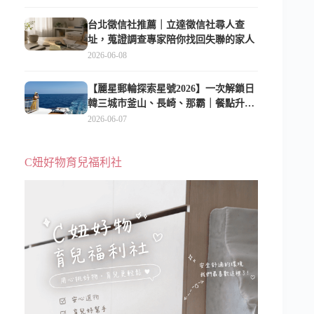
台北徵信社推薦｜立達徵信社尋人查
址，蒐證調查專家陪你找回失聯的家人
2026-06-08
【麗星郵輪探索星號2026】一次解鎖日
韓三城市釜山、長崎、那霸｜餐點升
級、表演更新、船上慶生超難忘
2026-06-07
C妞好物育兒福利社