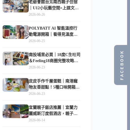
老爺會館台北南西親子住宿
｜U12小玩藝空間×上誼文
化，暑假帶孩子這樣玩
2026-06-26
POLYBATT AI 智能溫控行
動電源開箱｜看得見溫度與
電量，外出更安心的
2026-06-25
10000mAh 行動電源
FACEBOOK
南投埔里必買｜18度C生吐司
＆Feeling18商圈完整攻略，
在地人帶路這樣逛
2026-06-23
皮皮手作千層蛋糕｜南港寵
物友善甜點！5種口味開箱，
比Lady M便宜一半的台北隱
2026-06-23
藏版
宜蘭親子飯店推薦｜宜蘭力
麗威斯汀度假酒店，親子
房、Buffet、泳池、兒童俱樂
2026-06-14
部超適合放電