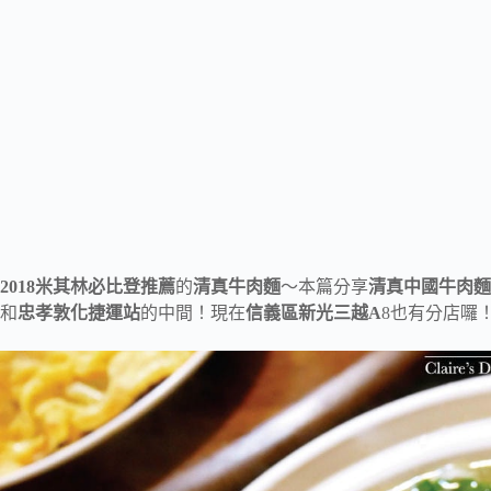
2018米其林必比登推薦
的
清真牛肉麵
～本篇分享
清真中國牛肉麵
和
忠孝敦化捷運站
的中間！現在
信義區新光三越A
8也有分店囉