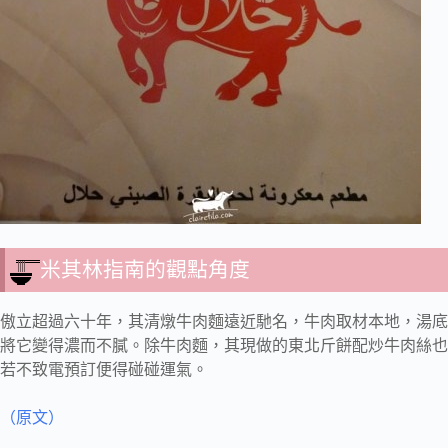
米其林指南的觀點角度
傲立超過六十年，其清燉牛肉麵遠近馳名，牛肉取材本地，湯底
將它變得濃而不膩。除牛肉麵，其現做的東北斤餅配炒牛肉絲也
若不致電預訂便得碰碰運氣。
（原文）