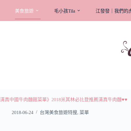
跳
至
美食旅遊
毛小孩Tila
江發發｜我們的
主
要
內
容
清真中國牛肉麵館菜單》2018米其林必比登推薦清真牛肉麵♥♥
2018-06-24
台灣美食旅遊特搜
,
菜單