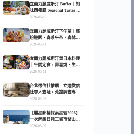
宜蘭力麗威斯汀 Buffet｜知
味西餐廳 Seasonal Tastes 晚
餐早餐吃什麼？
2026-06-12
宜蘭力麗威斯汀下午茶｜繽
紛遊園・森系午茶，森林系
甜點超好拍
2026-06-11
宜蘭力麗威斯汀舞日本料理
｜午間定食，壽喜燒、生魚
片與日式包廂空間
2026-06-11
台北徵信社推薦｜立達徵信
社尋人查址，蒐證調查專家
陪你找回失聯的家人
2026-06-08
【麗星郵輪探索星號2026】
一次解鎖日韓三城市釜山、
長崎、那霸｜餐點升級、表
2026-06-07
演更新、船上慶生超難忘