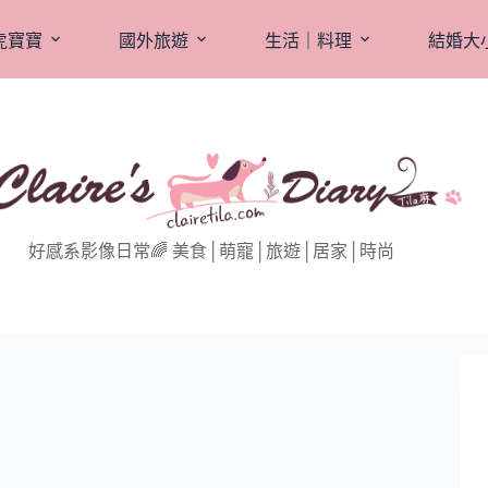
虎寶寶
國外旅遊
生活｜料理
結婚大
好感系影像日常🌈 美食│萌寵│旅遊│居家│時尚