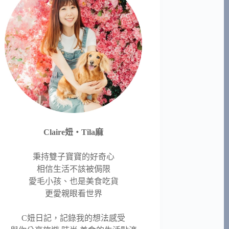
Claire妞‧Tila麻
秉持雙子寶寶的好奇心
相信生活不該被侷限
愛毛小孩、也是美食吃貨
更愛親眼看世界
C妞日記，記錄我的想法感受