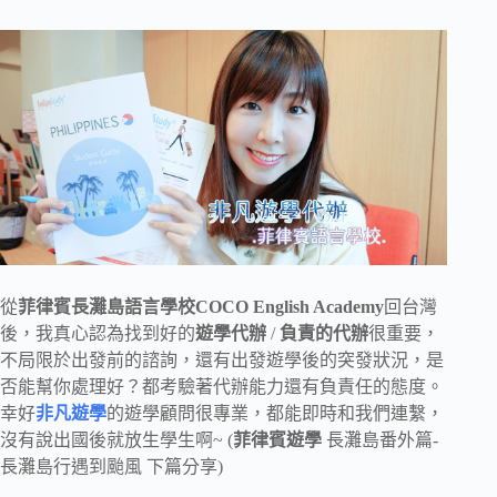
從
菲律賓長灘島語言學校COCO English Academy
回台灣
後，我真心認為找到好的
遊學代辦
/
負責的代辦
很重要，
不局限於出發前的諮詢，還有出發遊學後的突發狀況，是
否能幫你處理好？都考驗著代辦能力還有負責任的態度。
幸好
非凡遊學
的遊學顧問很專業，都能即時和我們連繫，
沒有說出國後就放生學生啊~ (
菲律賓遊學
長灘島番外篇-
長灘島行遇到颱風 下篇分享)