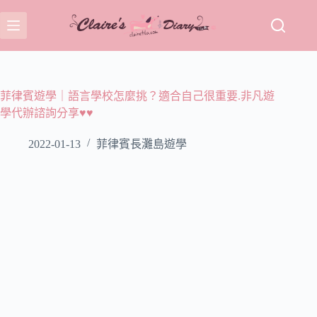
跳
至
主
要
內
容
菲律賓遊學｜語言學校怎麼挑？適合自己很重要.非凡遊
學代辦諮詢分享♥♥
2022-01-13
菲律賓長灘島遊學