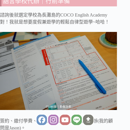
語言學校代辦｜行前準備
諮詢後就選定學校為長灘島的COCO English Academy
對！我就是想要度假兼遊學的輕鬆自律型遊學~哈哈！
簽約、繳付學費、提供護照資訊給非凡遊學代辦(我的顧
TOP
問是Jason)。