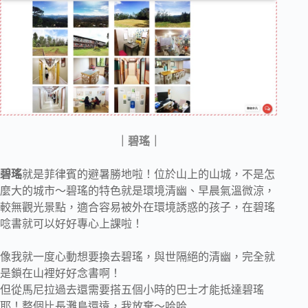
｜碧瑤｜
碧瑤
就是菲律賓的避暑勝地啦！位於山上的山城，不是怎
麼大的城市～碧瑤的特色就是環境清幽、早晨氣溫微涼，
較無觀光景點，適合容易被外在環境誘惑的孩子，在碧瑤
唸書就可以好好專心上課啦！
像我就一度心動想要換去碧瑤，與世隔絕的清幽，完全就
是鎖在山裡好好念書啊！
但從馬尼拉過去還需要搭五個小時的巴士才能抵達碧瑤
耶！整個比長灘島還遠，我放棄～哈哈