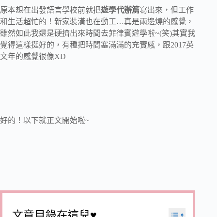
原本想在出發語言學校前就把
遊學代辦篇
寫出來，但工作
和生活超忙的！新家裝潢也在動工…真是兩邊燒的感覺，
雖然如此我還是硬擠出來時間去菲律賓遊學啦~(笑)其實我
覺得這樣挺好的，有種把時間塞滿滿的充實感，跟2017英
文年的感覺很像XD
好的！以下就正文開始啦~
文章目錄在這兒♥