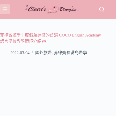
跳
至
主
要
內
容
菲律賓遊學｜度假兼進修的首選 COCO English Academy
語言學校教學環境介紹♥♥
2022-03-04
國外旅遊
,
菲律賓長灘島遊學