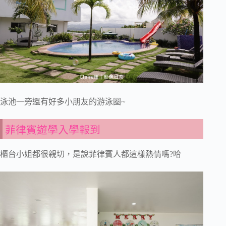
泳池一旁還有好多小朋友的游泳圈~
菲律賓遊學入學報到
櫃台小姐都很親切，是說菲律賓人都這樣熱情嗎?哈