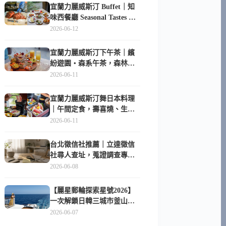
宜蘭力麗威斯汀 Buffet｜知
味西餐廳 Seasonal Tastes 晚
餐早餐吃什麼？
2026-06-12
宜蘭力麗威斯汀下午茶｜繽
紛遊園・森系午茶，森林系
甜點超好拍
2026-06-11
宜蘭力麗威斯汀舞日本料理
｜午間定食，壽喜燒、生魚
片與日式包廂空間
2026-06-11
台北徵信社推薦｜立達徵信
社尋人查址，蒐證調查專家
陪你找回失聯的家人
2026-06-08
【麗星郵輪探索星號2026】
一次解鎖日韓三城市釜山、
長崎、那霸｜餐點升級、表
2026-06-07
演更新、船上慶生超難忘