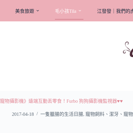
跳
至
美食旅遊
毛小孩Tila
江發發｜我們的
主
要
內
容
寵物攝影機》遠端互動丟零食！Furbo 狗狗攝影機監視器♥♥
2017-04-18
一隻臘腸的生活日腸
,
寵物飼料、潔牙、寵物