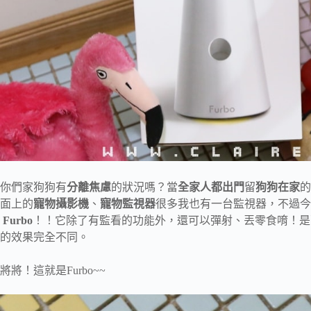
你們家狗狗有
分離焦慮
的狀況嗎？當
全家人都出門
留
狗狗在家
的
面上的
寵物攝影機
、
寵物監視器
很多我也有一台監視器，不過今
Furbo
！！它除了有監看的功能外，還可以彈射、丟零食唷！是
的效果完全不同。
將將！這就是Furbo~~