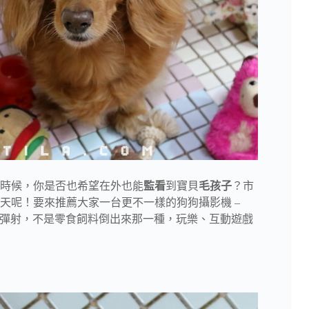
時候，你是否也希望在外也能
監看
到寶貝
毛孩子
？市
天呢！要來推薦大家一台更不一樣的狗狗攝影機 –
彈射，不是零食飼料倒出來那一種，玩樂、互動遊戲