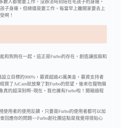
知，大多數人都需要工作，沒辦法時刻陪在毛孩子的身邊，
孩子身邊，但總還是要工作，每當早上離開家要去上
受啊！
和狗狗在一起，這正是Furbo的存在，創造讓拔麻和
標超過設立目標的900%，募資超過45萬美金，募資支持者
了AiCam就放棄了對Furbo的慾望，後來在寵物展
印象真的超深刻啊~現在，我也擁有Furbo啦！開箱過程
重視使用者的使用反饋，只要是Furbo的使用者都可以加
回應你的問題~~Furbo創社團這點是我覺得很貼心