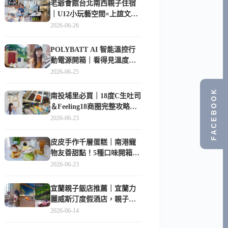
老爺會館台北南西親子住宿
｜U12小玩藝空間×上誼文
化，暑假帶孩子這樣玩
2026-06-26
POLYBATT AI 智能溫控行
動電源開箱｜看得見溫度與
電量，外出更安心的
2026-06-25
10000mAh 行動電源
FACEBOOK
南投埔里必買｜18度C生吐司
＆Feeling18商圈完整攻略，
在地人帶路這樣逛
2026-06-23
皮皮手作千層蛋糕｜南港寵
物友善甜點！5種口味開箱，
比Lady M便宜一半的台北隱
2026-06-23
藏版
宜蘭親子飯店推薦｜宜蘭力
麗威斯汀度假酒店，親子
房、Buffet、泳池、兒童俱樂
2026-06-14
部超適合放電