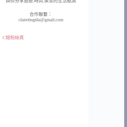
與你分享旅遊.時尚.美食的生活點滴
合作聯繫：
clairetingtila@gmail.com
C妞粉絲頁