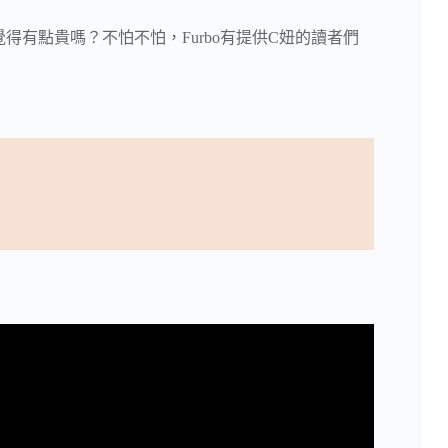
覺得有點貴嗎？不怕不怕，Furbo有提供C妞的讀者們