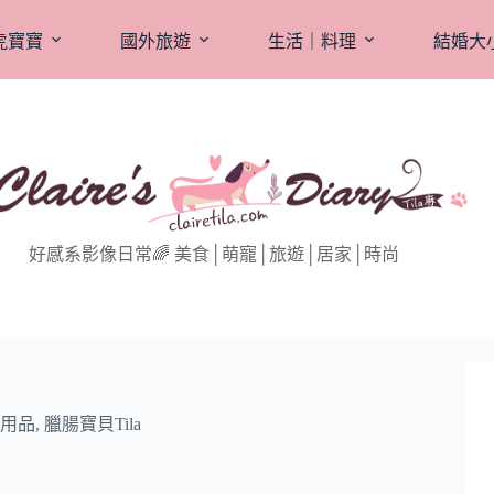
虎寶寶
國外旅遊
生活｜料理
結婚大
好感系影像日常🌈 美食│萌寵│旅遊│居家│時尚
用品
,
臘腸寶貝Tila