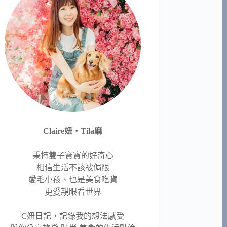
Claire妞‧Tila麻
秉持雙子寶寶的好奇心
相信生活不該被侷限
愛毛小孩、也是美食吃貨
更愛親眼看世界
C妞日記，記錄我的想法感受