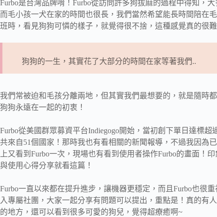
Furbo是台灣品牌唷！Furbo從訪問許多狗拔麻的過程中得
而毛小孩一犬在家的時間也很長，我們當然希望能長時間陪在毛
班時，看見狗狗可憐的樣子，就覺得很不捨，這種感覺真的很難
狗狗的一生，其實花了大部分的時間在家等著我們..
我們常被迫和毛孩分離兩地，但其實我們最想要的，就是隨時都能
狗狗永遠在一起的初衷！
Furbo從美國群眾募資平台Indiegogo開始，當初創下單日達
共來自51個國家！那時我也有看相關的新聞報導，不過我因為已經買
上又看到Furbo一次，現場也有看到使用者操作Furbo的畫面！
與使用心得分享就看這篇！
Furbo一直以來都在提升進步，讓機器更穩定，而且Furbo也很
入專屬社團，大家一起分享有問題可以提出，重點是！真的有人會
的地方，還可以看到很多可愛的狗兒，覺得超療癒啊~