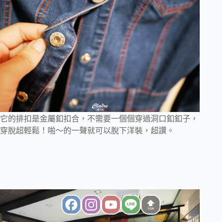
它的排扣是金屬釦扣合，不需要一個個穿過洞口釦釦子，
穿脫超輕鬆！啪～的一聲就可以脫下洋裝，超讚。
TOP