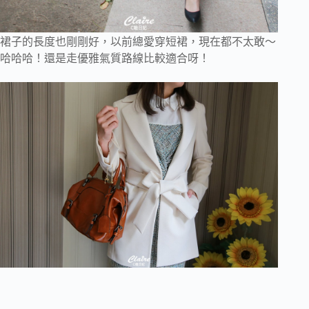
裙子的長度也剛剛好，以前總愛穿短裙，現在都不太敢～
哈哈哈！還是走優雅氣質路線比較適合呀！