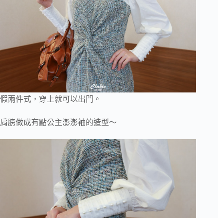
假兩件式，穿上就可以出門。
肩膀做成有點公主澎澎袖的造型～