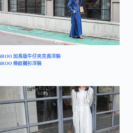
iROO 加長版牛仔夾克長洋裝
iROO 條紋襯衫洋裝