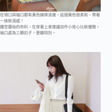
在領口與袖口都有黃色線條滾邊，這個黃色很柔和，帶著
一抹新清感！
鏤空蕾絲的布料，在穿著上會建議加件小背心比較優雅。
袖口處為三顆扣子，更顯特別。