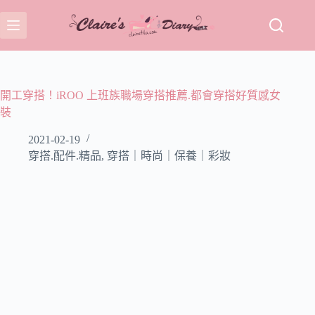
跳
至
主
要
內
容
開工穿搭！iROO 上班族職場穿搭推薦.都會穿搭好質感女
裝
2021-02-19
穿搭.配件.精品
,
穿搭｜時尚｜保養｜彩妝