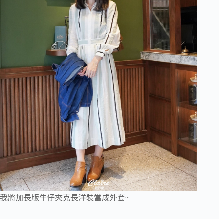
我將加長版牛仔夾克長洋裝當成外套~