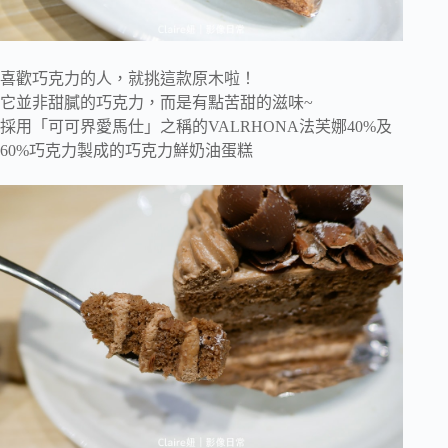
喜歡巧克力的人，就挑這款原木啦！
它並非甜膩的巧克力，而是有點苦甜的滋味~
採用「可可界愛馬仕」之稱的VALRHONA法芙娜40%及
60%巧克力製成的巧克力鮮奶油蛋糕