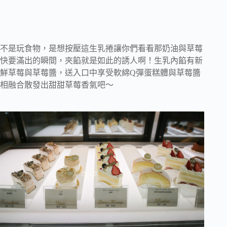
不是玩食物，是想按壓這生乳捲讓你們看看那奶油與草莓
快要滿出的瞬間，夾餡就是如此的誘人啊！生乳內餡有新
鮮草莓與草莓醬，送入口中享受軟綿Q彈蛋糕體與草莓醬
相融合散發出甜甜草莓香氣吧～