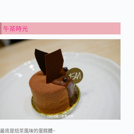
午茶時光
最底是焙茶風味的蛋糕體~