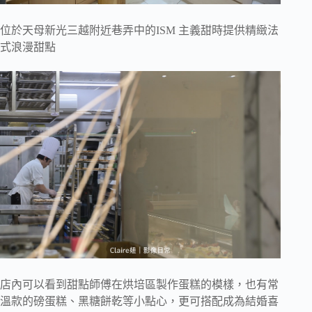
位於天母新光三越附近巷弄中的ISM 主義甜時提供精緻法
式浪漫甜點
店內可以看到甜點師傅在烘培區製作蛋糕的模樣，也有常
溫款的磅蛋糕、黑糖餅乾等小點心，更可搭配成為結婚喜