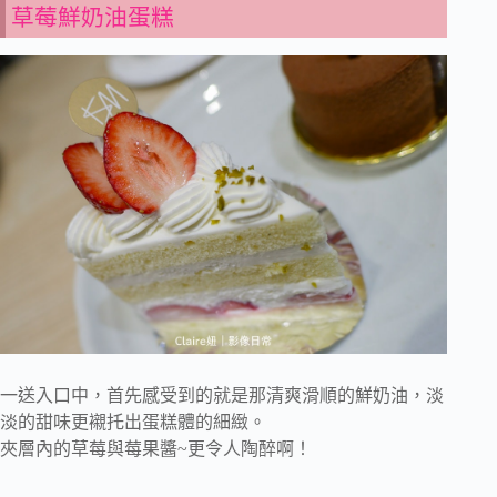
草莓鮮奶油蛋糕
一送入口中，首先感受到的就是那清爽滑順的鮮奶油，淡
淡的甜味更襯托出蛋糕體的細緻。
夾層內的草莓與莓果醬~更令人陶醉啊！