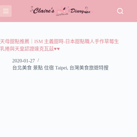
跳
至
主
要
內
容
天母甜點推薦｜ISM 主義甜時-日本甜點職人手作草莓生
乳捲與天皇認證達克瓦茲♥♥
2020-01-27
台北美食 景點 住宿 Taipei
,
台灣美食旅遊特搜