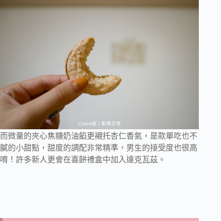
而微量的夾心焦糖奶油餡更襯托杏仁香氣，是款單吃也不
膩的小甜點，甜度的調配非常精準，男生的接受度也很高
唷！許多新人更會在喜餅禮盒中加入達克瓦茲。