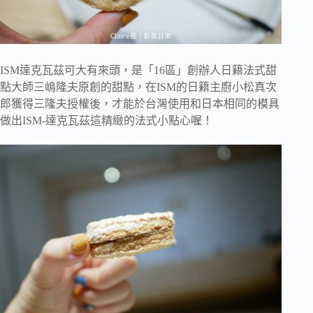
ISM達克瓦茲可大有來頭，是「16區」創辦人日籍法式甜
點大師三嶋隆夫原創的甜點，在ISM的日籍主廚小松真次
郎獲得三隆夫授權後，才能於台灣使用和日本相同的模具
做出ISM-達克瓦茲這精緻的法式小點心喔！