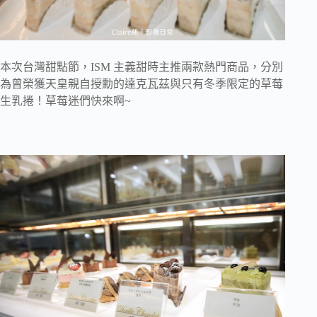
本次台灣甜點節，ISM 主義甜時主推兩款熱門商品，分別
為曾榮獲天皇親自授勳的達克瓦茲與只有冬季限定的草莓
生乳捲！草莓迷們快來啊~