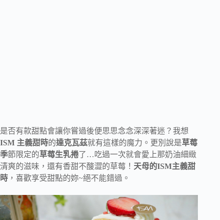
是否有款甜點會讓你嘗過後便思思念念深深著迷？我想
ISM 主義甜時
的
達克瓦茲
就有這樣的魔力。更別說是
草莓
季
節限定的
草莓生乳捲
了…吃過一次就會愛上那奶油細緻
清爽的滋味，還有香甜不酸澀的草莓！
天母的ISM主義甜
時
，喜歡享受甜點的妳~絕不能錯過。