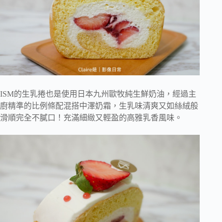
ISM的生乳捲也是使用日本九州歐牧純生鮮奶油，經過主
廚精準的比例條配混搭中澤奶霜，生乳味清爽又如絲絨般
滑順完全不膩口！充滿細緻又輕盈的高雅乳香風味。