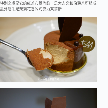
特別之處是它的紅茶布蕾內餡，是大吉嶺和伯爵茶所組成
最外層則是茉莉花香的巧克力茶慕斯