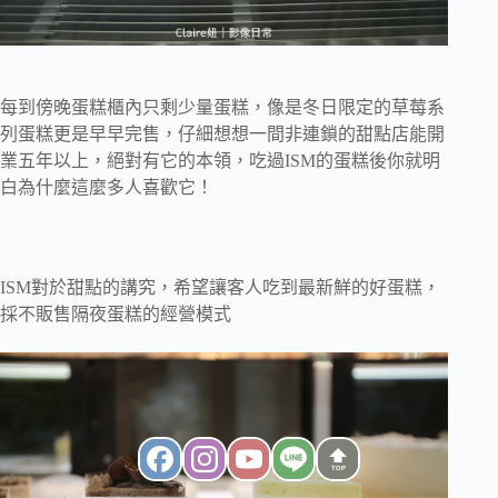
每到傍晚蛋糕櫃內只剩少量蛋糕，像是冬日限定的草莓系
列蛋糕更是早早完售，仔細想想一間非連鎖的甜點店能開
業五年以上，絕對有它的本領，吃過ISM的蛋糕後你就明
白為什麼這麼多人喜歡它！
ISM對於甜點的講究，希望讓客人吃到最新鮮的好蛋糕，
採不販售隔夜蛋糕的經營模式
TOP