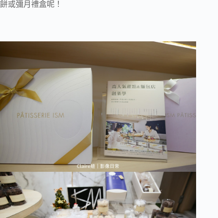
餅或彌月禮盒呢！