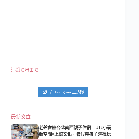
追蹤C妞ＩＧ
在 Instagram 上追蹤
最新文章
老爺會館台北南西親子住宿｜U12小玩
藝空間×上誼文化，暑假帶孩子這樣玩