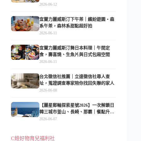
2026-06-12
宜蘭力麗威斯汀下午茶｜繽紛遊園・森
系午茶，森林系甜點超好拍
2026-06-11
宜蘭力麗威斯汀舞日本料理｜午間定
食，壽喜燒、生魚片與日式包廂空間
2026-06-11
台北徵信社推薦｜立達徵信社尋人查
址，蒐證調查專家陪你找回失聯的家人
2026-06-08
【麗星郵輪探索星號2026】一次解鎖日
韓三城市釜山、長崎、那霸｜餐點升
級、表演更新、船上慶生超難忘
2026-06-07
C妞好物育兒福利社