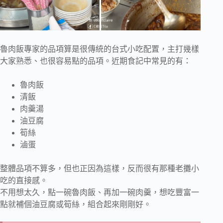
魯肉飯專家的品項算是很傳統的台式小吃配置，主打幾樣
大家熟悉、也很容易點的品項。近期食記中常見的有：
魯肉飯
清飯
肉羹湯
油豆腐
筍絲
滷蛋
整體品項不算多，但也正因為這樣，反而很有那種老攤小
吃的直接感。
不用想太久，點一碗魯肉飯、再加一碗肉羹，想吃豐富一
點就補個油豆腐或筍絲，組合起來剛剛好。