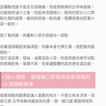
這種魯肉飯不是走花俏路線，而是很經典的古早味風格。
白飯吸附滷汁之後，吃起來濕潤順口，肥肉的部分入口帶
點化開的感覺，瘦肉則保留一點肉感，整體很適合配著小
菜一起吃。
除了魯肉飯，肉羹和小菜也很適合一起點
肉羹湯頭喝起來偏清甜，肉羹本身也算扎實，搭配魯肉飯
剛好！
至於油豆腐、筍絲、滷蛋這些小菜，則是很適合順手加點
的經典配角，單價不高，但會讓整體吃起來更有滿足感。
C妞小總結：基隆廟口很值得收進清單的
29 號銅板美食
我覺得魯肉飯專家讓人喜歡的地方，不是它有多浮誇，而
是它把 古早味魯肉飯該有的香、潤、順口感 都做得很到