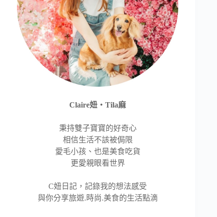
Claire妞‧Tila麻
秉持雙子寶寶的好奇心
相信生活不該被侷限
愛毛小孩、也是美食吃貨
更愛親眼看世界
C妞日記，記錄我的想法感受
與你分享旅遊.時尚.美食的生活點滴