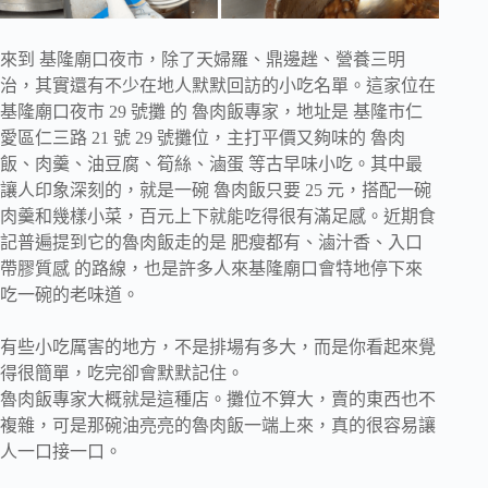
來到 基隆廟口夜市，除了天婦羅、鼎邊趖、營養三明
治，其實還有不少在地人默默回訪的小吃名單。這家位在
基隆廟口夜市 29 號攤 的 魯肉飯專家，地址是 基隆市仁
愛區仁三路 21 號 29 號攤位，主打平價又夠味的 魯肉
飯、肉羹、油豆腐、筍絲、滷蛋 等古早味小吃。其中最
讓人印象深刻的，就是一碗 魯肉飯只要 25 元，搭配一碗
肉羹和幾樣小菜，百元上下就能吃得很有滿足感。近期食
記普遍提到它的魯肉飯走的是 肥瘦都有、滷汁香、入口
帶膠質感 的路線，也是許多人來基隆廟口會特地停下來
吃一碗的老味道。
有些小吃厲害的地方，不是排場有多大，而是你看起來覺
得很簡單，吃完卻會默默記住。
魯肉飯專家大概就是這種店。攤位不算大，賣的東西也不
複雜，可是那碗油亮亮的魯肉飯一端上來，真的很容易讓
人一口接一口。