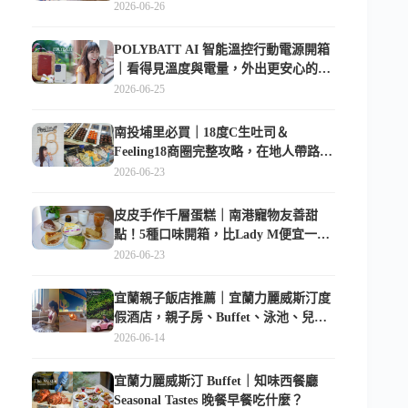
2026-06-26
POLYBATT AI 智能溫控行動電源開箱
｜看得見溫度與電量，外出更安心的
10000mAh 行動電源
2026-06-25
南投埔里必買｜18度C生吐司＆
Feeling18商圈完整攻略，在地人帶路這
樣逛
2026-06-23
皮皮手作千層蛋糕｜南港寵物友善甜
點！5種口味開箱，比Lady M便宜一半
的台北隱藏版
2026-06-23
宜蘭親子飯店推薦｜宜蘭力麗威斯汀度
假酒店，親子房、Buffet、泳池、兒童
俱樂部超適合放電
2026-06-14
宜蘭力麗威斯汀 Buffet｜知味西餐廳
Seasonal Tastes 晚餐早餐吃什麼？