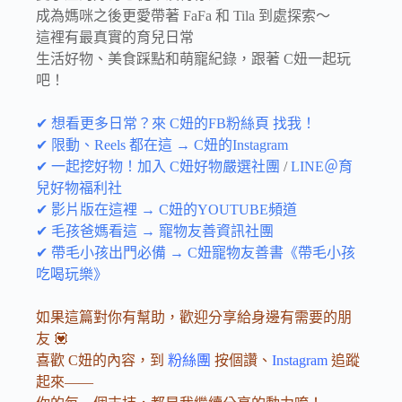
成為媽咪之後更愛帶著 FaFa 和 Tila 到處探索～
這裡有最真實的育兒日常
生活好物、美食踩點和萌寵紀錄，跟著 C妞一起玩
吧！
✔ 想看更多日常？來 C妞的FB粉絲頁 找我！
✔ 限動、Reels 都在這 → C妞的Instagram
✔ 一起挖好物！加入 C妞好物嚴選社團
/
LINE＠育
兒好物福利社
✔ 影片版在這裡 → C妞的YOUTUBE頻道
✔ 毛孩爸媽看這 → 寵物友善資訊社團
✔ 帶毛小孩出門必備 → C妞寵物友善書《帶毛小孩
吃喝玩樂》
如果這篇對你有幫助，歡迎分享給身邊有需要的朋
友 💟
喜歡 C妞的內容，到
粉絲團
按個讚、
Instagram
追蹤
起來——