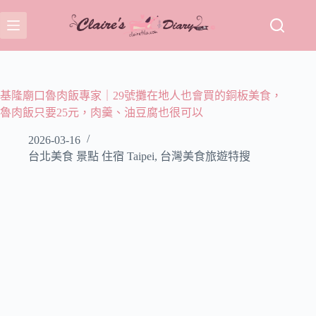
跳
至
主
要
內
容
基隆廟口魯肉飯專家｜29號攤在地人也會買的銅板美食，
魯肉飯只要25元，肉羹、油豆腐也很可以
2026-03-16
台北美食 景點 住宿 Taipei
,
台灣美食旅遊特搜