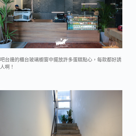
吧台邊的櫃台玻璃櫥窗中擺放許多蛋糕點心，每款都好誘
人啊！