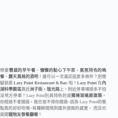
想要
豐盛的早午餐
、
慵懶的點心下午茶
、
氣氛特色的晚
餐
、
露天風格的酒吧
！誰可以一次滿足這麼多條件？別懷
疑就是
Lazy Point Restaurant & Bar.
啦！
Lazy Point
在
內
湖科學園區
靠近
洲子街、瑞光路
上，附近停車場很多不怕
沒地方停車！Lazy Point別具特色的是
獨棟玻璃屋建築
，
你經過不會錯過，我也捨不得你錯過~因為 Lazy Point的餐
點真的好好吃唷~有種瞬間飛到國外旅遊的感覺， 而且也
是間
寵物友善餐廳喔
！