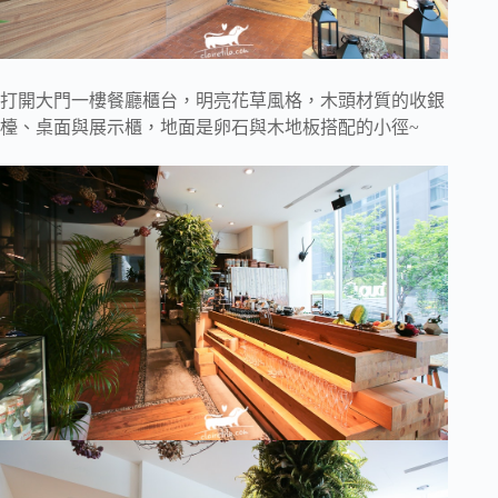
打開大門一樓餐廳櫃台，明亮花草風格，木頭材質的收銀
檯、桌面與展示櫃，地面是卵石與木地板搭配的小徑~