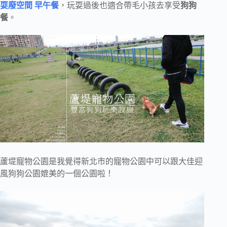
耍廢空間 早午餐
，玩耍過後也適合帶毛小孩去享受
狗狗
餐
。
蘆堤寵物公園是我覺得新北市的寵物公園中可以跟大佳迎
風狗狗公園媲美的一個公園啦！