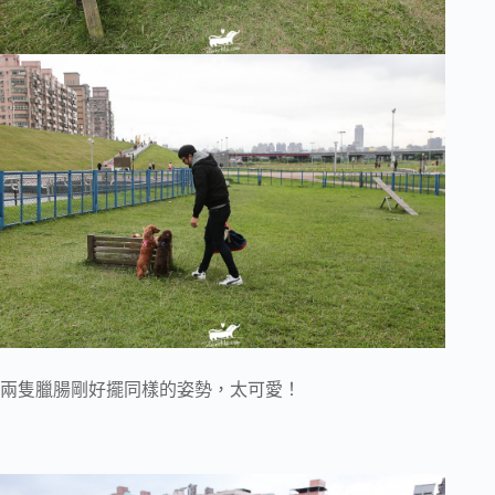
兩隻臘腸剛好擺同樣的姿勢，太可愛！