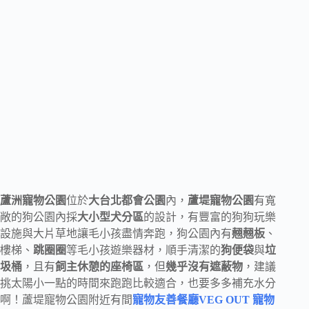
蘆洲寵物公園
位於
大台北都會公園
內，
蘆堤寵物公園
有寬
敞的狗公園內採
大小型犬分區
的設計，有豐富的狗狗玩樂
設施與大片草地讓毛小孩盡情奔跑，狗公園內有
翹翹板
、
樓梯、
跳圈圈
等毛小孩遊樂器材，順手清潔的
狗便袋
與
垃
圾桶
，且有
飼主休憩的座椅區
，但
幾乎沒有遮蔽物
，建議
挑太陽小一點的時間來跑跑比較適合，也要多多補充水分
啊！蘆堤寵物公園附近有間
寵物友善餐廳VEG OUT 寵物