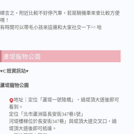
總言之，附近比較不好停汽車，若是騎機車來會比較方便
唷！
有時間可以帶毛小孩來這邊和大家社交一下^^ 哈
蘆堤寵物公園
♥C妞資訊站♥
蘆堤寵物公園
地址｜定位「蘆堤一號陸橋」，過堤頂大道後即可
看到。
定位「北市蘆洲區長安街347巷1號」
河堤樓梯位於長安街347巷」與堤頂大道交叉口，過
堤頂大道後即可抵達。