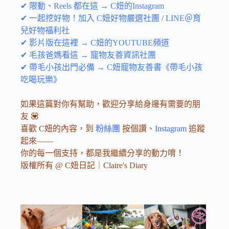
✔ 限動、Reels 都在這 → C妞的Instagram
✔ 一起挖好物！加入 C妞好物嚴選社團
/
LINE＠育
兒好物福利社
✔ 影片版在這裡 → C妞的YOUTUBE頻道
✔ 毛孩爸媽看這 → 寵物友善資訊社團
✔ 帶毛小孩出門必備 → C妞寵物友善書《帶毛小孩
吃喝玩樂》
如果這篇對你有幫助，歡迎分享給身邊有需要的朋
友 💟
喜歡 C妞的內容，到
粉絲團
按個讚、
Instagram
追蹤
起來——
你的每一個支持，都是我繼續分享的動力唷！
版權所有 @ C妞日記｜Claire's Diary