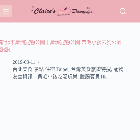
跳
至
主
要
內
容
新北市蘆洲寵物公園｜蘆堤寵物公園!帶毛小孩去狗公園
跑跑
2019-03-11
台北美食 景點 住宿 Taipei
,
台灣美食旅遊特搜
,
寵物
友善資訊！帶毛小孩吃喝玩樂
,
臘腸寶貝Tila