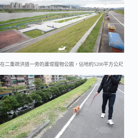
在二重疏洪道一旁的蘆堤寵物公園，佔地約5200平方公尺