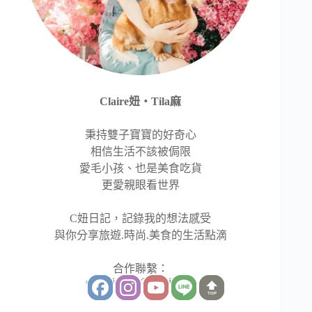
Claire妞‧Tila麻
秉持雙子寶寶的好奇心
相信生活不該被侷限
愛毛小孩、也是美食吃貨
更愛親眼看世界
C妞日記，記錄我的想法感受
與你分享旅遊.時尚.美食的生活點滴
合作聯繫：
clairetingtila@gmail.com
TOP