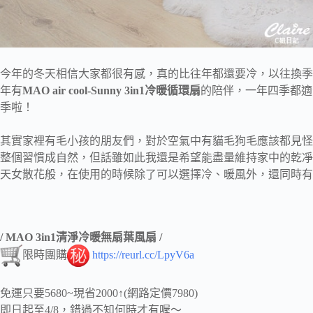
今年的冬天相信大家都很有感，真的比往年都還要冷，以往換季
年有
MAO air cool-Sunny 3in1冷暖循環扇
的陪伴，一年四季都
季啦！
其實家裡有毛小孩的朋友們，對於空氣中有貓毛狗毛應該都見怪不
整個習慣成自然，但話雖如此我還是希望能盡量維持家中的乾凈
天女散花般，在使用的時候除了可以選擇冷、暖風外，還同時有
/ MAO 3in1清淨冷暖無扇葉風扇​ /​
限時團購
https://reurl.cc/LpyV6a
免運只要5680~現省2000↑(網路定價7980)
即日起至4/8，錯過不知何時才有喔～