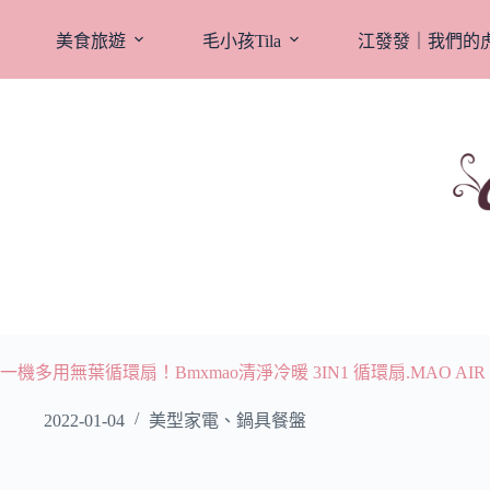
跳
至
美食旅遊
毛小孩Tila
江發發｜我們的
主
要
內
容
一機多用無葉循環扇！Bmxmao清淨冷暖 3IN1 循環扇.MAO AIR 
2022-01-04
美型家電、鍋具餐盤