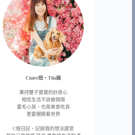
Claire妞‧Tila麻
秉持雙子寶寶的好奇心
相信生活不該被侷限
愛毛小孩、也是美食吃貨
更愛親眼看世界
C妞日記，記錄我的想法感受