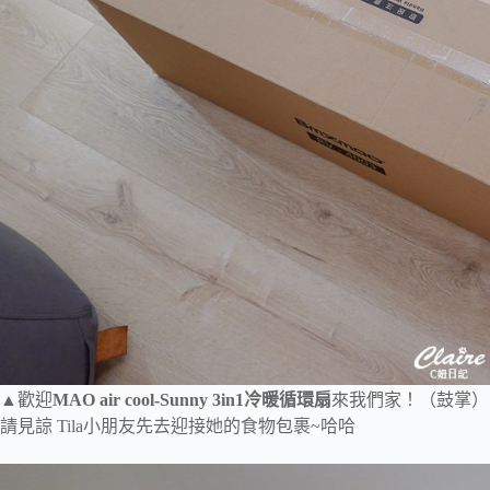
▲歡迎
MAO air cool-Sunny 3in1冷暖循環扇
來我們家！（鼓掌）
請見諒 Tila小朋友先去迎接她的食物包裹~哈哈