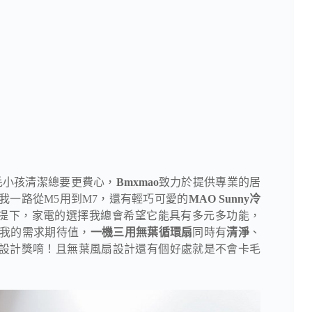
毛小孩清潔總要更費心，
Bmxmao
致力於提供專業的居
我一路從M5用到M7，還有輕巧可愛的
MAO Sunny冷
提下，家電的選擇我總會希望它能具有多元多功能，
我的需求期待值，
一機三用無葉循環扇
同時有
清淨
、
點設計獎唷！且無葉風扇設計還有個好處就是不會卡毛