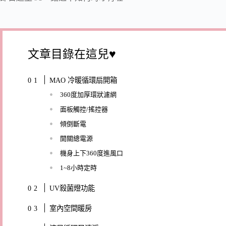
文章目錄在這兒♥
MAO 冷暖循環扇開箱
360度加厚環狀濾網
面板觸控/搖控器
傾倒斷電
開關總電源
機身上下360度進風口
1~8小時定時
UV殺菌燈功能
室內空間暖房