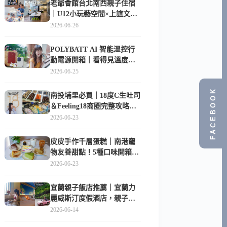
老爺會館台北南西親子住宿
｜U12小玩藝空間×上誼文
化，暑假帶孩子這樣玩
2026-06-26
POLYBATT AI 智能溫控行
動電源開箱｜看得見溫度與
電量，外出更安心的
2026-06-25
10000mAh 行動電源
FACEBOOK
南投埔里必買｜18度C生吐司
＆Feeling18商圈完整攻略，
在地人帶路這樣逛
2026-06-23
皮皮手作千層蛋糕｜南港寵
物友善甜點！5種口味開箱，
比Lady M便宜一半的台北隱
2026-06-23
藏版
宜蘭親子飯店推薦｜宜蘭力
麗威斯汀度假酒店，親子
房、Buffet、泳池、兒童俱樂
2026-06-14
部超適合放電