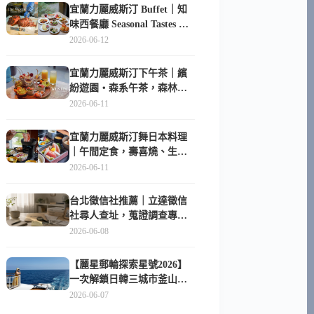
宜蘭力麗威斯汀 Buffet｜知
味西餐廳 Seasonal Tastes 晚
餐早餐吃什麼？
2026-06-12
宜蘭力麗威斯汀下午茶｜繽
紛遊園・森系午茶，森林系
甜點超好拍
2026-06-11
宜蘭力麗威斯汀舞日本料理
｜午間定食，壽喜燒、生魚
片與日式包廂空間
2026-06-11
台北徵信社推薦｜立達徵信
社尋人查址，蒐證調查專家
陪你找回失聯的家人
2026-06-08
【麗星郵輪探索星號2026】
一次解鎖日韓三城市釜山、
長崎、那霸｜餐點升級、表
2026-06-07
演更新、船上慶生超難忘