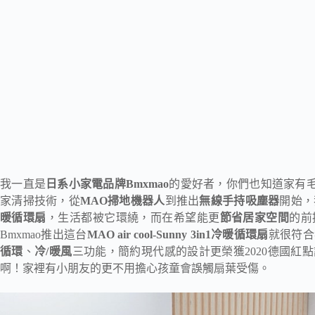
我一直是
日系小家電品牌Bmxmao
的愛好者，你們也知道家有
家清掃技術，從
MAO掃地機器人
到推出
無線手持吸塵器
開始，
暖循環扇
，生活都被它環繞，而在希望能更
節省居家空間
的前
Bmxmao推出這台
MAO air cool-Sunny 3in1冷暖循環扇
就很符合
循環
、
冷/暖風
三功能，簡約現代感的設計更榮獲2020德國紅
啊！家裡有小朋友的更不用擔心孩童會誤觸扇葉受傷。