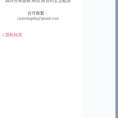
與你分享旅遊.時尚.美食的生活點滴
合作聯繫：
clairetingtila@gmail.com
C妞粉絲頁