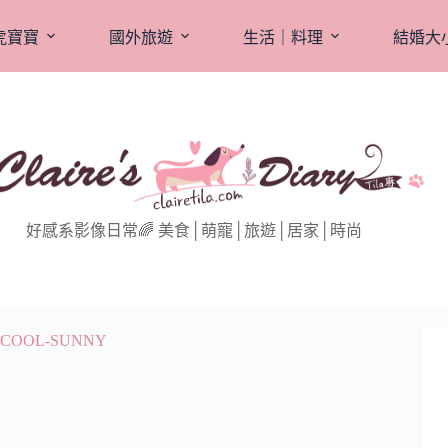
虎寶寶
國外旅遊
生活｜料理
結婚大
好感系影像日常🌈 美食│萌寵│旅遊│居家│時尚
COOL-SUNNY