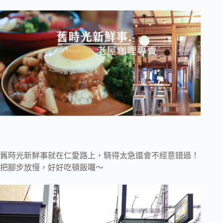
舊時光新鮮事就在仁愛路上，騎得太急還會不經意錯過！
把腳步放慢，好好吃頓飯囉～