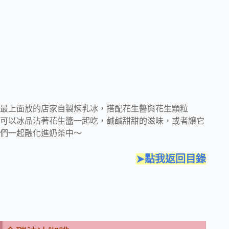
最上面放的店家自製煉乳冰，搭配花生醬與花生顆粒
可以冰品沾著花生醬一起吃，鹹鹹甜甜的滋味，或者讓它
們一起融化進奶茶中～
➤點我返回目錄