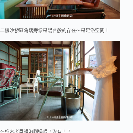
二樓沙發區角落旁像是陽台般的存在～是足浴空間！
在檜木老屋裡泡腳過嗎？沒有！？