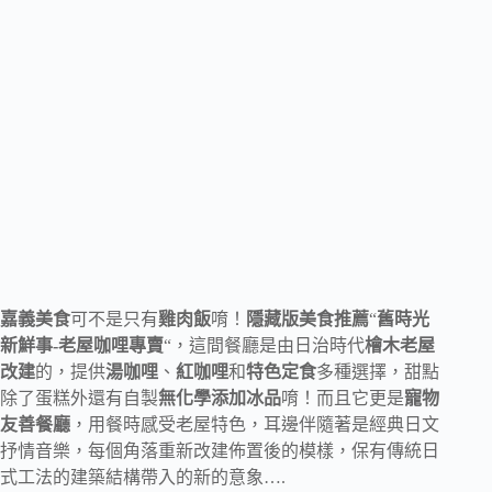
嘉義美食
可不是只有
雞肉飯
唷！
隱藏版美食推薦
“
舊時光
新鮮事-老屋咖哩專賣
“，這間餐廳是由日治時代
檜木老屋
改建
的，提供
湯咖哩
、
紅咖哩
和
特色定食
多種選擇，甜點
除了蛋糕外還有自製
無化學添加冰品
唷！而且它更是
寵物
友善餐廳
，用餐時感受老屋特色，耳邊伴隨著是經典日文
抒情音樂，每個角落重新改建佈置後的模樣，保有傳統日
式工法的建築結構帶入的新的意象….