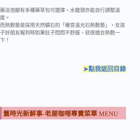
藥浴泡腳有多種藥草包可選擇，水龍頭亦能自行調整溫
度。
而熱敷墊是採用天然礦石的「暖宮溫光石熱敷墊」，女孩
子好朋友報到時如果肚子悶悶不舒服，就很適合熱敷一
下！
➤點我返回目錄
舊時光新鮮事-老屋咖哩專賣菜單
MENU