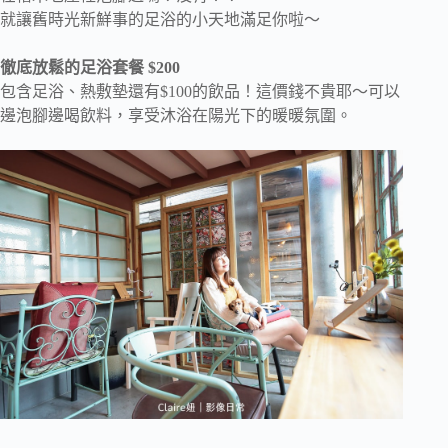
就讓舊時光新鮮事的足浴的小天地滿足你啦～
徹底放鬆的足浴套餐 $200
包含足浴、熱敷墊還有$100的飲品！這價錢不貴耶～可以
邊泡腳邊喝飲料，享受沐浴在陽光下的暖暖氛圍。