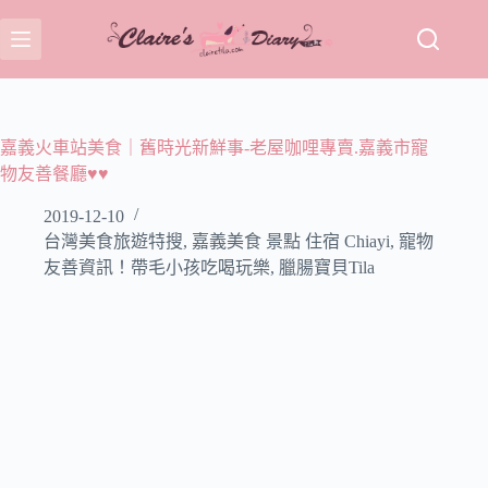
跳
至
主
要
內
容
嘉義火車站美食｜舊時光新鮮事-老屋咖哩專賣.嘉義市寵
物友善餐廳♥♥
2019-12-10
台灣美食旅遊特搜
,
嘉義美食 景點 住宿 Chiayi
,
寵物
友善資訊！帶毛小孩吃喝玩樂
,
臘腸寶貝Tila