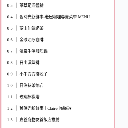
藥草足浴體驗
舊時光新鮮事-老屋咖哩專賣菜單 MENU
聖山仙氣奶茶
金碳油冰咖啡
溫泉牛湯咖哩鍋
日出漢堡排
小牛方方擲骰子
日治抹茶熔岩
玫瑰檸檬塔
舊時光新鮮事｜Claire小總結♥
嘉義寵物友善飯店推薦