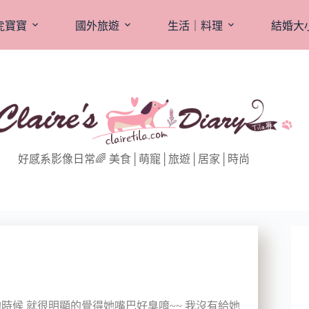
虎寶寶
國外旅遊
生活｜料理
結婚大
好感系影像日常🌈 美食│萌寵│旅遊│居家│時尚
的時候 就很明顯的覺得她嘴巴好臭唷~~ 我沒有給她