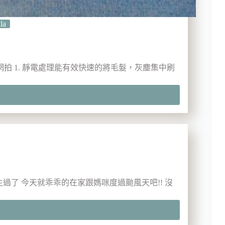
la
網拍 1. 靜電處理能有效快速的將毛髮，灰塵集中刷
mover
生過了 今天就乖乖的在家跟媽咪度過颱風天吧!! 沒
a】