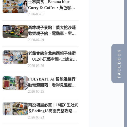
士林美食｜Banana blue
Curry & Coffee，黃色咖啡
廳裡的創意咖哩與香蕉甜點
2026-08-01
高雄親子景點｜義大挖沙咪
歡樂親子館，電動車、室內
沙坑、互動球池一票玩到底
2026-07-29
FACEBOOK
老爺會館台北南西親子住宿
｜U12小玩藝空間×上誼文
化，暑假帶孩子這樣玩
2026-06-26
POLYBATT AI 智能溫控行
動電源開箱｜看得見溫度與
電量，外出更安心的
2026-06-25
10000mAh 行動電源
南投埔里必買｜18度C生吐司
＆Feeling18商圈完整攻略，
在地人帶路這樣逛
2026-06-23