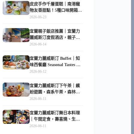
皮皮手作千層蛋糕｜南港寵
物友善甜點！5種口味開箱，
比Lady M便宜一半的台北隱
2026-06-23
藏版
宜蘭親子飯店推薦｜宜蘭力
麗威斯汀度假酒店，親子
房、Buffet、泳池、兒童俱樂
2026-06-14
部超適合放電
宜蘭力麗威斯汀 Buffet｜知
味西餐廳 Seasonal Tastes 晚
餐早餐吃什麼？
2026-06-12
宜蘭力麗威斯汀下午茶｜繽
紛遊園・森系午茶，森林系
甜點超好拍
2026-06-11
宜蘭力麗威斯汀舞日本料理
｜午間定食，壽喜燒、生魚
片與日式包廂空間
2026-06-11