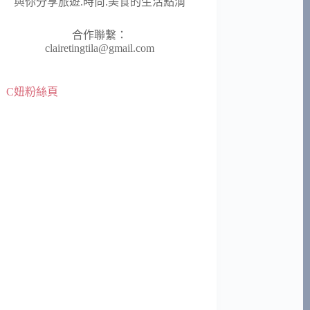
與你分享旅遊.時尚.美食的生活點滴
合作聯繫：
clairetingtila@gmail.com
C妞粉絲頁