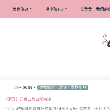
跳
至
美食旅遊
毛小孩Tila
江發發｜我們的
主
要
內
容
2008-08-05
寵物飼料、潔牙、寵物用品
【潔牙】超爽口美白潔齒液
TILA小時後嘴巴沒有什麼味道 但是長大後~差不多六七月大