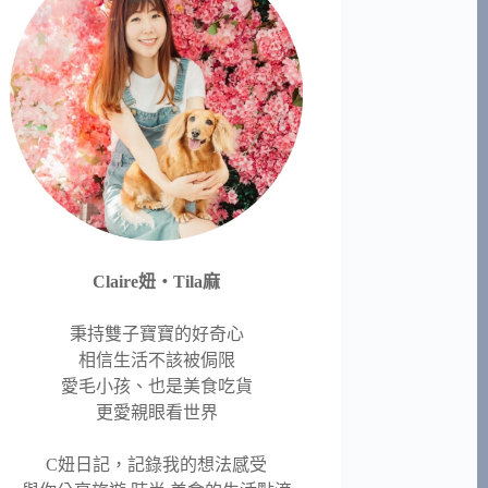
Claire妞‧Tila麻
秉持雙子寶寶的好奇心
相信生活不該被侷限
愛毛小孩、也是美食吃貨
更愛親眼看世界
C妞日記，記錄我的想法感受