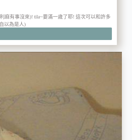
麻有事沒來)! tila~要滿一歲了耶! 這次可以和許多
(自以為是人)