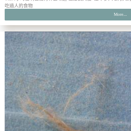
吃過人的食物
More...
【潔
牙】
超
爽
口
美
白
潔
齒
液