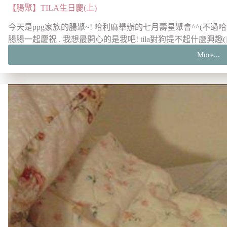
【腸聚】TILA生日慶(上)
今天是ppg家族的腸聚~! 哈利麻舉辦的七月壽星聚會^^(不過哈利
腸腸一起慶祝 . 我想最開心的是我吧! tila對狗提不起什麼興趣
More...
【腸
聚】
TILA
生
日
慶
(上)