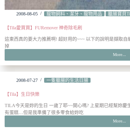
2008-08-05
寵物飼料、潔牙、寵物用品
臘腸寶貝Ti
【Tila愛買買】FURemover 神奇除毛刷
這東西真的要大力推薦啊! 超好用的~~~ 以下的說明是擷取自
掉
More...
【Tila
愛
買
買】
2008-07-27
一隻臘腸的生活日腸
FURe
神
奇
【Tila】生日快樂
除
TILA今天是妳的生日 一歲了耶~~開心嗎? 上星期已經幫妳慶
毛
刷
有蛋糕…但是我準備了很多零食給妳吃
More...
【Til