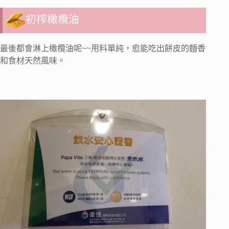
初榨橄欖油
最後都會淋上橄欖油呢~~用料單純，愈能吃出餅皮的麵香
和食材天然風味。