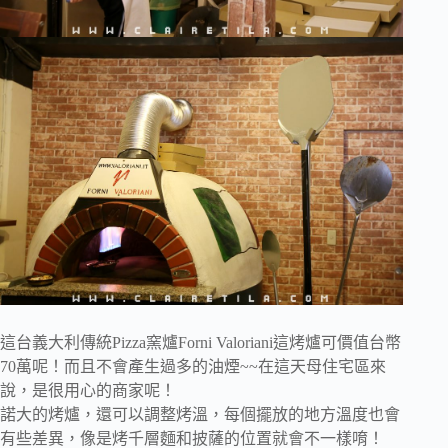
這台義大利傳統Pizza窯爐Forni Valoriani這烤爐可價值台幣
70萬呢！而且不會產生過多的油煙~~在這天母住宅區來
說，是很用心的商家呢！
諾大的烤爐，還可以調整烤溫，每個擺放的地方溫度也會
有些差異，像是烤千層麵和披薩的位置就會不一樣唷！