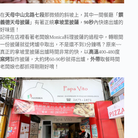
在
天母中山北路七段
那微傾的斜坡上，其中一間餐廳「
饌
義德天母披薩
」有著正統
拿坡里披薩
，
90秒
內快速出爐的
好味道！
記得在店裡看著老闆娘Monica料理披薩的過程中，轉眼間
一份披薩就從烤爐中取出，不是還不到3分鐘嗎？原來~~
真正的拿坡里披薩出爐時間非常的快，以
高溫
400-480度
窯烤
製作披薩，大約烤60-90秒就得出爐，
外帶
取餐時間
老闆娘也都抓得剛剛好唷！