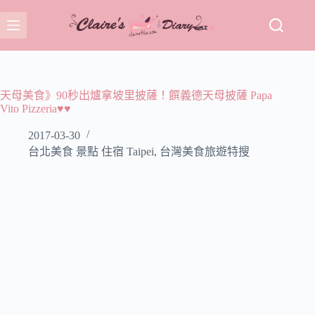
跳
至
主
要
內
容
天母美食》90秒出爐拿坡里披薩！饌義德天母披薩 Papa
Vito Pizzeria♥♥
2017-03-30
台北美食 景點 住宿 Taipei
,
台灣美食旅遊特搜