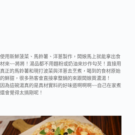
使用新鮮菠菜、馬鈴薯、洋蔥製作，闆娘馬上就能拿出食
材來~~
將將！湯品都不用麵粉或奶油來炒作勾芡！
直接用
真正的馬鈴薯和現打波菜與洋蔥去烹煮，
喝到的食材原始
的鮮甜，很多熟客會直接拿整鍋的來跟闆娘買濃湯！
因為這碗湯真的是真材實料的好味道啊啊啊~~
自己在家煮
還會覺得太搞剛呢！