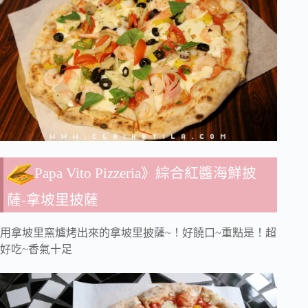
Papa Vito Pizzeria》綜合紅醬海鮮披
薩-拿坡里披薩
用拿坡里窯爐烤出來的拿坡里披薩~！好饒口~重點是！超
好吃~香氣十足