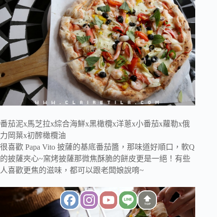
番茄泥x馬芝拉x綜合海鮮x黑橄欖x洋蔥x小番茄x蘿勒x俄
力岡葉x初醡橄欖油
很喜歡 Papa Vito 披薩的基底番茄醬，那味道好順口，軟Q
的披薩夾心~窯烤披薩那微焦酥脆的餅皮更是一絕！有些
人喜歡更焦的滋味，都可以跟老闆娘說唷~
TOP