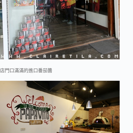
店門口滿滿的進口番茄醬