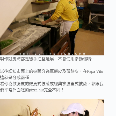
製作餅皮時都是徒手拍整延展！不會使用擀麵棍唷~
以往認知市面上的披薩分為厚餅皮及薄餅皮，在Papa Vito
這就是分成兩種！
看你喜歡脆皮的羅馬式披薩或經典拿波里式披薩，
都跟我
們平常外面吃的pizza hut完全不同！