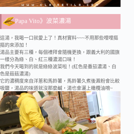
Papa Vito》波菜濃湯
這湯，我喝一口就愛上了！真材實料~~~
不用那些哩哩摳
摳的來添加！
湯品主要有三種，每個禮拜會隨機更換，跟義大利的國旗
一樣分為綠、白、
紅三種濃湯口味！
我們今天喝到的就是綠綠波菜啦！(紅色是番茄濃湯、
白
色是菇菇濃湯)
它的濃稠度來自洋蔥和馬鈴薯，馬鈴薯久煮後澱粉會比較
吸鹽，湯品的味道就沒那麼鹹，湯也會灑上橄欖油唷~