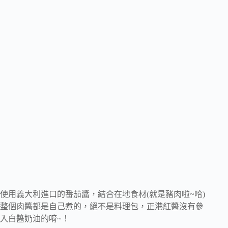
使用義大利進口的番茄醬，
結合在地食材(就是豬肉啦~哈)
整個肉醬都是自己煮的，
絕不是料理包，正港紅醬沒有參
入白醬奶油的唷~！