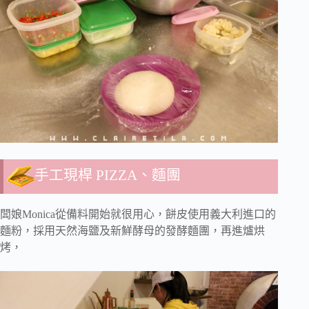
手工現桿 PIZZA、麵團
闆娘Monica從備料開始就很用心，
餅皮使用義大利進口的
麵粉，採用天然海鹽及新鮮酵母的發酵麵團，
再進爐烘
烤，