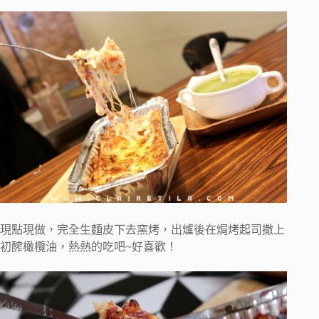
現點現做，
完全生麵皮下去窯烤，出爐後在焗烤起司撒上
初醡橄欖油，
熱熱的吃吧~好喜歡！