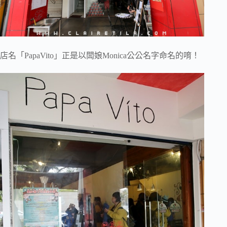
店名「PapaVito」正是以闆娘Monica公公名字命名的唷！