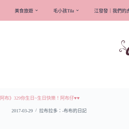
跳
至
美食旅遊
毛小孩Tila
江發發｜我們的
主
要
內
容
阿布》329你生日~生日快樂！阿布仔♥♥
2017-03-29
拉布拉多：-布布的日記