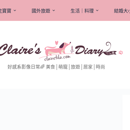
虎寶寶
國外旅遊
生活｜料理
結婚大
好感系影像日常🌈 美食│萌寵│旅遊│居家│時尚