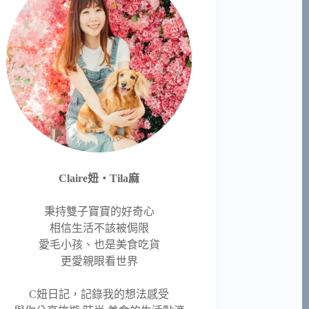
Claire妞‧Tila麻
秉持雙子寶寶的好奇心
相信生活不該被侷限
愛毛小孩、也是美食吃貨
更愛親眼看世界
C妞日記，記錄我的想法感受