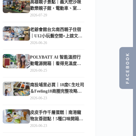
高雄親子景點｜義大挖沙咪
歡樂親子館，電動車、室內
沙坑、互動球池一票玩到底
2026-07-29
老爺會館台北南西親子住宿
｜U12小玩藝空間×上誼文
化，暑假帶孩子這樣玩
2026-06-26
FACEBOOK
POLYBATT AI 智能溫控行
動電源開箱｜看得見溫度與
電量，外出更安心的
2026-06-25
10000mAh 行動電源
南投埔里必買｜18度C生吐司
＆Feeling18商圈完整攻略，
在地人帶路這樣逛
2026-06-23
皮皮手作千層蛋糕｜南港寵
物友善甜點！5種口味開箱，
比Lady M便宜一半的台北隱
2026-06-23
藏版