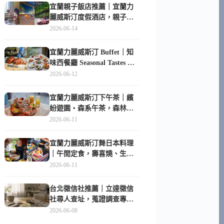
宜蘭親子飯店推薦｜宜蘭力
麗威斯汀度假酒店，親子
房、Buffet、泳池、兒童俱樂
2026-06-14
部超適合放電
宜蘭力麗威斯汀 Buffet｜知
味西餐廳 Seasonal Tastes 晚
餐早餐吃什麼？
2026-06-12
宜蘭力麗威斯汀下午茶｜繽
紛遊園・森系午茶，森林系
甜點超好拍
2026-06-11
宜蘭力麗威斯汀舞日本料理
｜午間定食，壽喜燒、生魚
片與日式包廂空間
2026-06-11
台北徵信社推薦｜立達徵信
社尋人查址，蒐證調查專家
陪你找回失聯的家人
2026-06-08