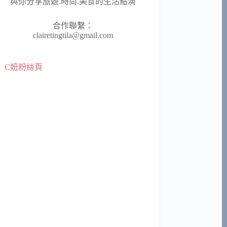
與你分享旅遊.時尚.美食的生活點滴
合作聯繫：
clairetingtila@gmail.com
C妞粉絲頁