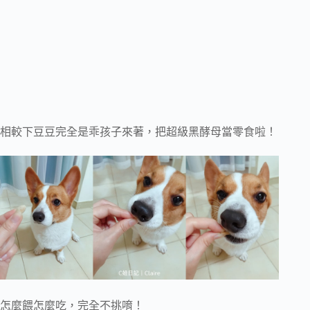
相較下豆豆完全是乖孩子來著，把超級黑酵母當零食啦！
怎麼餵怎麼吃，完全不挑唷！