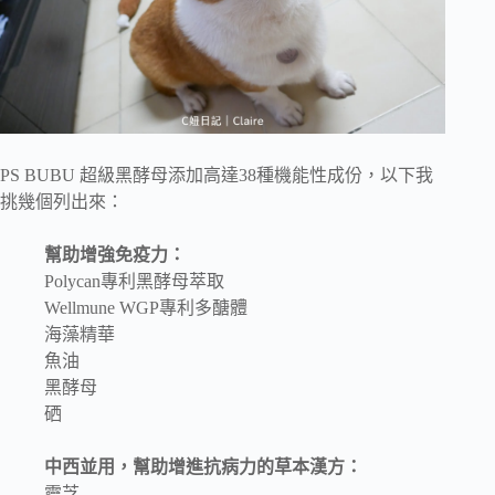
PS BUBU 超級黑酵母添加高達38種機能性成份，以下我
挑幾個列出來：
幫助增強免疫力：
Polycan專利黑酵母萃取
Wellmune WGP專利多醣體
海藻精華
魚油
黑酵母
硒
中西並用，幫助增進抗病力的草本漢方：
靈芝