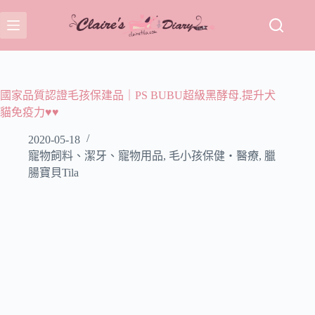
跳
至
主
要
內
容
國家品質認證毛孩保建品｜PS BUBU超級黑酵母.提升犬
貓免疫力♥♥
2020-05-18
寵物飼料、潔牙、寵物用品
,
毛小孩保健‧醫療
,
臘
腸寶貝Tila