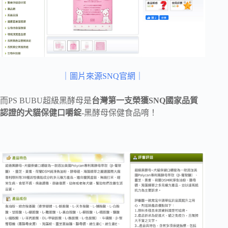
｜圖片來源SNQ官網｜
而PS BUBU超級黑酵母是
台灣第一支榮獲SNQ國家品質
認證的犬貓保健口嚼錠
-黑酵母保健食品唷！