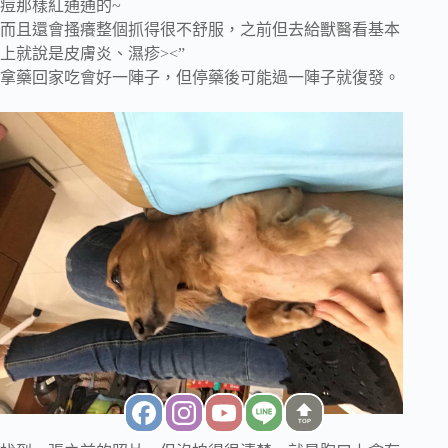
痘那樣紅通通的~
而且還會搔癢整個抓得很不舒服，之前但去給獸醫看基本
上就說是皮膚炎、濕疹><”
拿藥回家吃會好一陣子，但停藥後可能過一陣子就復發。
TOP