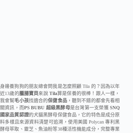
身邊養狗狗的朋友總會問我是怎麼照顧 Tila 的？因為以年
近13歲的
臘腸寶貝
來說
Tila
算是保養的很棒！跟人一樣，
我會幫
毛小孩
找適合的
保健食品
，聽到不錯的都會先看相
關資訊，而
PS BUBU 超級黑酵母
是台灣第一支榮獲
SNQ
國家品質認證
的犬貓黑酵母保健食品，它的特色是成分原
料多樣且來源資料清楚可追溯，使用美國 Polycan 專利黑
酵母萃取、靈芝、魚油粉等38種活性機能成分，完整專業