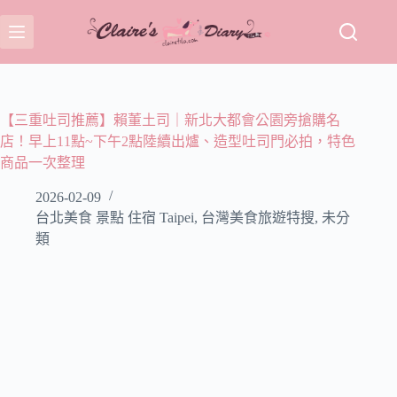
跳
至
主
要
內
容
【三重吐司推薦】賴董土司｜新北大都會公園旁搶購名
店！早上11點~下午2點陸續出爐、造型吐司門必拍，特色
商品一次整理
2026-02-09
台北美食 景點 住宿 Taipei
,
台灣美食旅遊特搜
,
未分
類