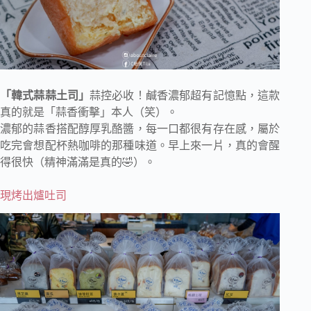
「韓式蒜蒜土司」
蒜控必收！鹹香濃郁超有記憶點，這款
真的就是「蒜香衝擊」本人（笑）。
濃郁的蒜香搭配醇厚乳酪醬，每一口都很有存在感，屬於
吃完會想配杯熱咖啡的那種味道。早上來一片，真的會醒
得很快（精神滿滿是真的🤣）。
現烤出爐吐司