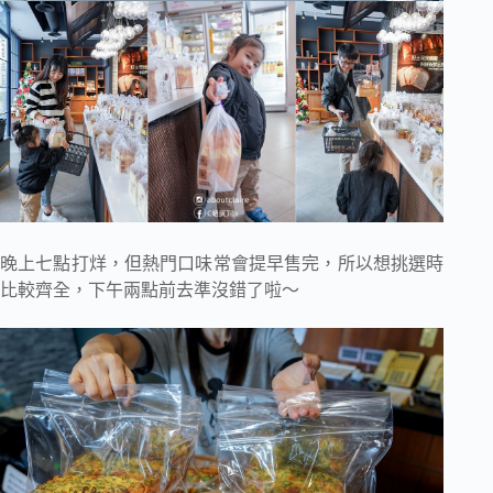
晚上七點打烊，但熱門口味常會提早售完，所以想挑選時
比較齊全，下午兩點前去準沒錯了啦～