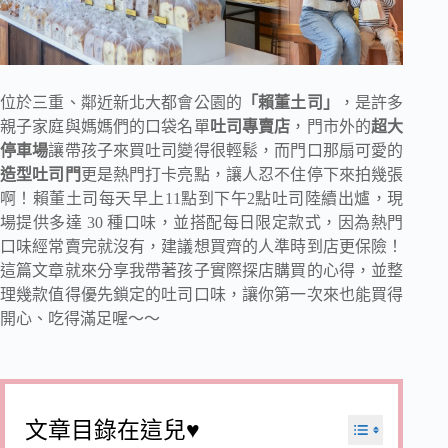
位於三重、鄰近新北大都會公園的
「賴董土司」
，是許多
親子家庭與媽媽們的口袋名單
吐司專賣店
，門市外的
超大
停車場
讓帶孩子來買吐司變得很輕鬆，而門口那扇可愛的
造型吐司門
更是熱門打卡亮點，讓人忍不住停下來拍幾張
啊！賴董土司每天早上11點到下午2點吐司陸續出爐，現
場提供多達 30 種口味，並搭配每日限定款式，因為熱門
口味經常賣完就沒有，建議想買齊的人準時到店更保險！
這篇文章就來分享我帶著孩子實際探店購買的心得，並整
理幾款值得優先鎖定的吐司口味，讓你第一次來也能買得
開心、吃得滿足喔～～
文章目錄在這兒♥