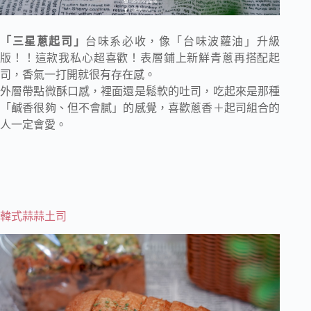
「三星蔥起司」
台味系必收，像「台味波蘿油」升級
版！！這款我私心超喜歡！表層鋪上新鮮青蔥再搭配起
司，香氣一打開就很有存在感。
外層帶點微酥口感，裡面還是鬆軟的吐司，吃起來是那種
「鹹香很夠、但不會膩」的感覺，喜歡蔥香＋起司組合的
人一定會愛。
韓式蒜蒜土司