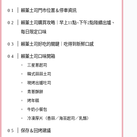
賴董土司門市位置＆停車資訊
賴董土司購買攻略｜早上11點~下午2點陸續出爐、
每日限定口味
賴董土司好吃的關鍵｜吃得到新鮮口感
賴董土司口味開箱
三星蔥起司
韓式蒜蒜土司
現烤出爐吐司
青蔥酥餅
烤年糕
牛奶小餐包
冷凍厚片（香蒜／海苔起司／乳酪）
保存＆回烤建議