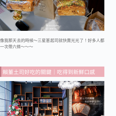
像我那天去的時候～三星蔥起司就快賣光光了！好多人都
一次帶六條～～～
賴董土司好吃的關鍵｜吃得到新鮮口感