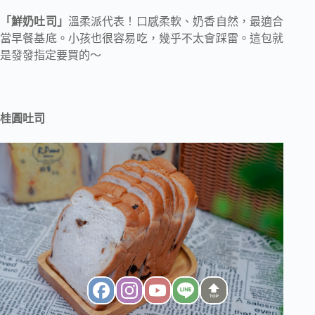
「鮮奶吐司」
溫柔派代表！口感柔軟、奶香自然，最適合
當早餐基底。小孩也很容易吃，幾乎不太會踩雷。這包就
是發發指定要買的～
桂圓吐司
TOP