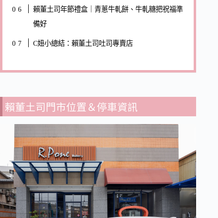
賴董土司年節禮盒｜青蔥牛軋餅、牛軋糖把祝福準
備好
C妞小總結：賴董土司吐司專賣店
賴董土司門市位置＆停車資訊