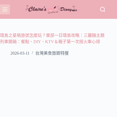
跳
至
主
要
內
容
環島之星萌旅號怎麼玩？東部一日環島攻略｜三麗鷗主題
列車開箱：餐點、DIY、KTV＆親子第一次搭火車心得
2026-03-11
台灣美食旅遊特搜