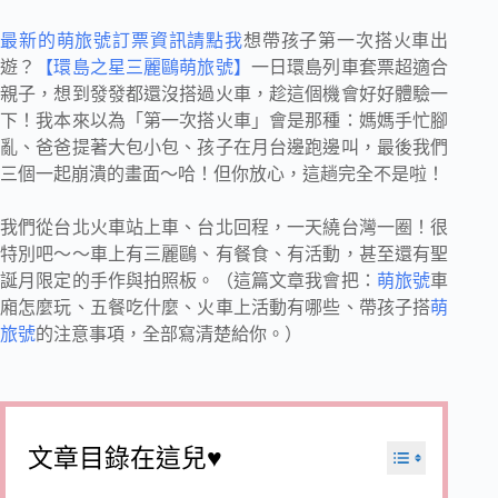
最新的萌旅號訂票資訊請點我
想帶孩子第一次搭火車出
遊？
【環島之星三麗鷗萌旅號】
一日環島列車套票超適合
親子，想到發發都還沒搭過火車，趁這個機會好好體驗一
下！我本來以為「第一次搭火車」會是那種：媽媽手忙腳
亂、爸爸提著大包小包、孩子在月台邊跑邊叫，最後我們
三個一起崩潰的畫面～哈！但你放心，這趟完全不是啦！
我們從台北火車站上車、台北回程，一天繞台灣一圈！很
特別吧～～車上有三麗鷗、有餐食、有活動，甚至還有聖
誕月限定的手作與拍照板。（這篇文章我會把：
萌旅號
車
廂怎麼玩、五餐吃什麼、火車上活動有哪些、帶孩子搭
萌
旅號
的注意事項，全部寫清楚給你。）
文章目錄在這兒♥