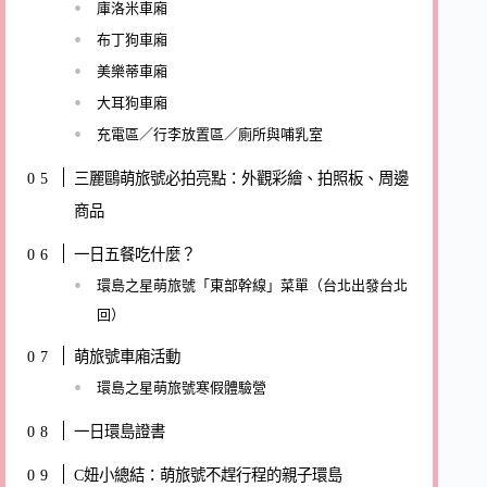
庫洛米車廂
布丁狗車廂
美樂蒂車廂
大耳狗車廂
充電區／行李放置區／廁所與哺乳室
三麗鷗萌旅號必拍亮點：外觀彩繪、拍照板、周邊
商品
一日五餐吃什麼？
環島之星萌旅號「東部幹線」菜單（台北出發台北
回）
萌旅號車廂活動
環島之星萌旅號寒假體驗營
一日環島證書
C妞小總結：萌旅號不趕行程的親子環島