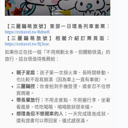
【三麗鷗萌旅號】東部一日環島列車套票：
https://eztravel.tw/8dtse8
【三麗鷗萌旅號】相關介紹訂票頁面：
https://eztravel.tw/8j3eac
如果你正在找一個「不用規劃太多、但體驗很滿」的
旅行，這台很值得推薦給：
親子家庭：
孩子第一次搭火車、長時間移動，
也比較不容易崩潰（因為車上一直有事做）。
三麗鷗控：
你會拍到手機發燙，還會忍不住想
買周邊。
帶長輩旅行：
不用走景點、不用搬行李，坐著
看風景、吃吃喝喝、唱唱歌就很幸福。
想環島但不想開車的人：
一天完成環島成就，
還有證書可以帶回家，儀式感很滿。