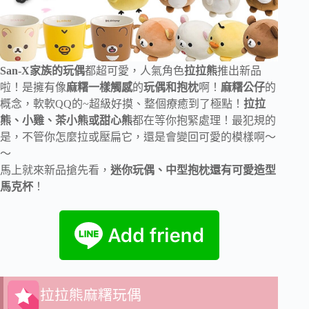
San-X家族的玩偶
都超可愛，人氣角色
拉拉熊
推出新品
啦！是擁有像
麻糬一樣觸感
的
玩偶和抱枕
啊！
麻糬公仔
的
概念，軟軟QQ的~超級好摸、整個療癒到了極點！
拉拉
熊、小雞、茶小熊或甜心熊
都在等你抱緊處理！最犯規的
是，不管你怎麼拉或壓扁它，還是會變回可愛的模樣啊～
～
馬上就來新品搶先看，
迷你玩偶、中型抱枕還有可愛造型
馬克杯
！
拉拉熊麻糬玩偶