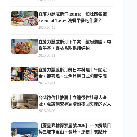
宜蘭力麗威斯汀 Buffet｜知味西餐廳
Seasonal Tastes 晚餐早餐吃什麼？
2026-06-12
宜蘭力麗威斯汀下午茶｜繽紛遊園・森
系午茶，森林系甜點超好拍
2026-06-11
宜蘭力麗威斯汀舞日本料理｜午間定
食，壽喜燒、生魚片與日式包廂空間
2026-06-11
台北徵信社推薦｜立達徵信社尋人查
址，蒐證調查專家陪你找回失聯的家人
2026-06-08
【麗星郵輪探索星號2026】一次解鎖日
韓三城市釜山、長崎、那霸｜餐點升