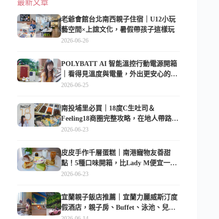
最新文章
老爺會館台北南西親子住宿｜U12小玩
藝空間×上誼文化，暑假帶孩子這樣玩
2026-06-26
POLYBATT AI 智能溫控行動電源開箱
｜看得見溫度與電量，外出更安心的
10000mAh 行動電源
2026-06-25
南投埔里必買｜18度C生吐司＆
Feeling18商圈完整攻略，在地人帶路這
樣逛
2026-06-23
皮皮手作千層蛋糕｜南港寵物友善甜
點！5種口味開箱，比Lady M便宜一半
的台北隱藏版
2026-06-23
宜蘭親子飯店推薦｜宜蘭力麗威斯汀度
假酒店，親子房、Buffet、泳池、兒童
俱樂部超適合放電
2026-06-14