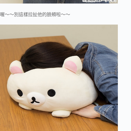
喔～～別這樣拉扯他的臉頰啦～～