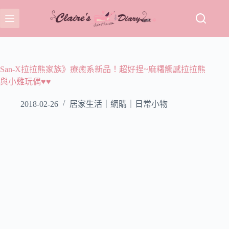
跳
至
主
要
內
容
San-X拉拉熊家族》療癒系新品！超好捏~麻糬觸感拉拉熊
與小雞玩偶♥♥
2018-02-26
居家生活｜網購｜日常小物