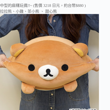
中型的麻糬玩偶!!~ (售價 3218 日元，約台幣$880 )
拉拉熊、小雞、茶小熊 、 甜心熊