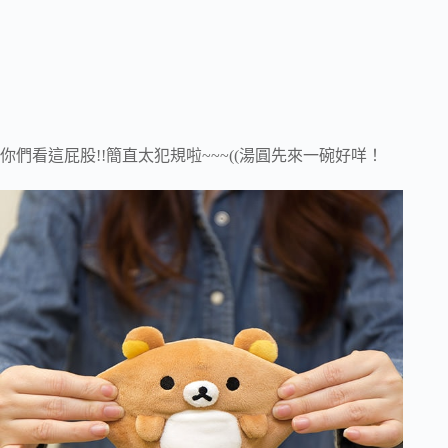
你們看這屁股!!簡直太犯規啦~~~((湯圓先來一碗好咩！