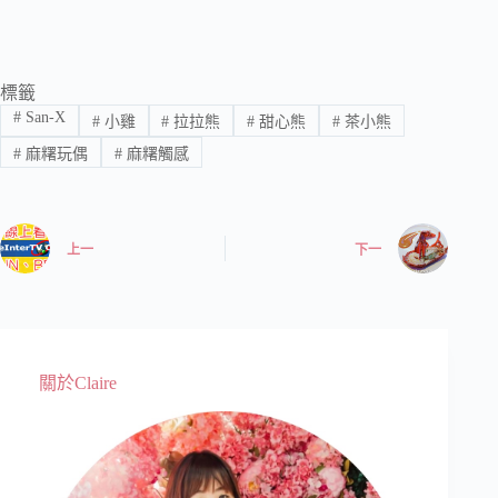
標籤
#
San-X
#
小雞
#
拉拉熊
#
甜心熊
#
茶小熊
#
麻糬玩偶
#
麻糬觸感
上一
下一
關於Claire