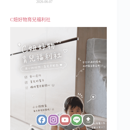
級、表演更新、船上慶生超難忘
2026-06-07
C妞好物育兒福利社
TOP