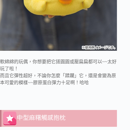
軟綿綿的玩偶，你想要把它搓圓圓或壓扁扁都可以~~太好
玩了啦！
而且它彈性超好，不論你怎麼「蹂躪」它，還是會變為原
本可愛的模樣~~膠原蛋白彈力十足啊！哈哈
中型麻糬觸感抱枕