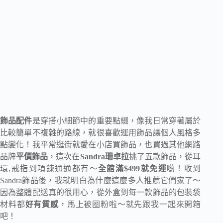
飾品配件
是穿搭小細節中的重要點綴，像我日常穿著屬於
比較簡單不複雜的路線，就很喜歡運用飾品讓個人風格多
點變化！我平常逛街就愛在小店買飾品，也買過其他網路
品牌
平價飾品
，這次在
Sandra珊卓拉
挑了五款飾品，從耳
環,戒指到項鍊通通都有～
全館滿$499就免運
喲！收到
Sandra飾品後，我就明白為什麼這麼多人推薦它們家了～
因為整體配送真的很用心，從外盒到每一款飾品的包裝袋
材料都
好有質感
，馬上被圈粉啦～就先跟我一起來開箱
吧！