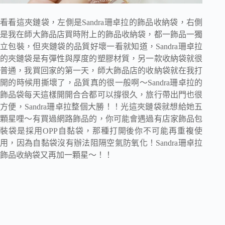
看看這夾鏈袋，左側是Sandra珊卓拉的飾品收納袋，右側
是我在師大飾品店買時附上的飾品收納袋，都一飾品一獨
立包裝，但夾鏈袋的品質好壞一看就知道，Sandra珊卓拉
的夾鏈袋是有彈性與厚度的塑膠材質，另一款收納袋就很
普通，我買回家的第一天，師大飾品店的收納袋就在我打
開的時候用撕壞了，品質真的很一般啊～Sandra珊卓拉的
飾品袋每天這樣開開合合都可以撐很久，旅行帶出門也很
方便，Sandra珊卓拉整個大勝！！光這夾鏈袋就想給她五
顆星哩～有買過網路飾品的，你可能會遇過有店家飾品包
裝袋是採用OPP自黏袋，那種打開後你不可能再重複使
用，因為自黏袋沒有辦法阻隔空氣防氧化！Sandra珊卓拉
飾品收納袋又再加一顆星～！！