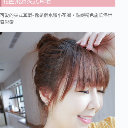
花圈飛舞夾式耳環
可愛的夾式耳環~像是個水鑽小花圈，點綴粉色施華洛世
奇彩鑽！