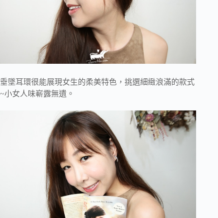
垂墜耳環很能展現女生的柔美特色，挑選細緻浪滿的款式
~小女人味嶄露無遺。