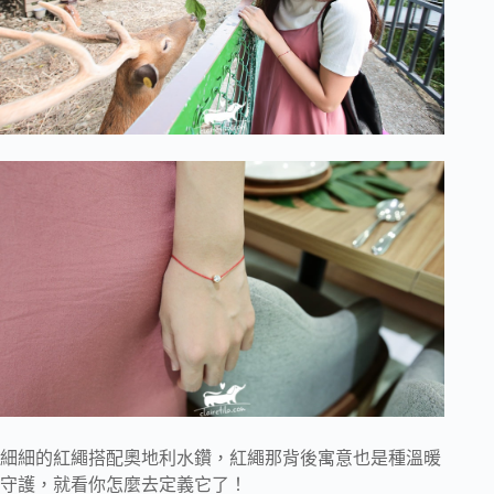
細細的紅繩搭配奧地利水鑽，紅繩那背後寓意也是種溫暖
守護，就看你怎麼去定義它了！