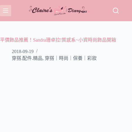
跳
至
主
要
內
容
平價飾品推薦！Sandra珊卓拉!質感系~小資時尚飾品開箱
2018-09-19
穿搭.配件.精品
,
穿搭｜時尚｜保養｜彩妝