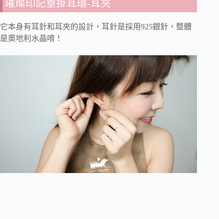
璀璨印記垂掛耳環-耳夾
它本身有耳針和耳夾的設計，耳針是採用925銀針，整體
是奧地利水晶唷！