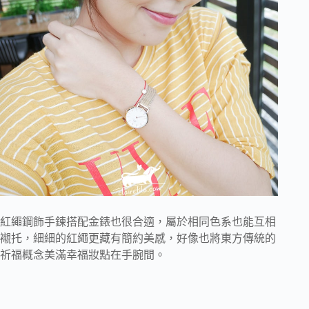
紅繩鋼飾手鍊搭配金錶也很合適，屬於相同色系也能互相
襯托，細細的紅繩更藏有簡約美感，好像也將東方傳統的
祈福概念美滿幸福妝點在手腕間。