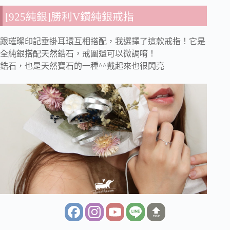
[925純銀]勝利V鑽純銀戒指
跟璀璨印記垂掛耳環互相搭配，我選擇了這款戒指！它是
全純銀搭配天然鋯石，戒圍還可以微調唷！
鋯石，也是天然寶石的一種^^戴起來也很閃亮
TOP