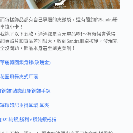
而每樣飾品都有自己專屬的夾鏈袋，還有簡約的Sandra珊
卓拉小卡！
我挑了以下五款，通通都是百元單品唷!～有時候會覺得
網頁照片和實品差別很大，收到Sandra珊卓拉後，發現完
全沒問題，飾品本身甚至還更美啊！
華麗轉圈鎖骨鍊(玫瑰金)
花圈飛舞夾式耳環
[鋼飾]熱戀紅繩鋼飾手鍊
璀璨印記垂掛耳環-耳夾
[925純銀]勝利V鑽純銀戒指