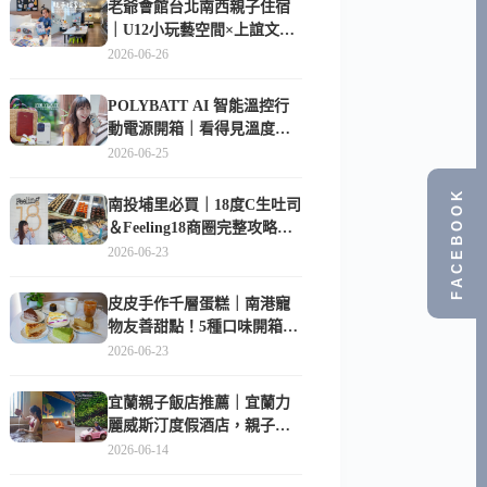
老爺會館台北南西親子住宿
｜U12小玩藝空間×上誼文
化，暑假帶孩子這樣玩
2026-06-26
POLYBATT AI 智能溫控行
動電源開箱｜看得見溫度與
電量，外出更安心的
2026-06-25
10000mAh 行動電源
FACEBOOK
南投埔里必買｜18度C生吐司
＆Feeling18商圈完整攻略，
在地人帶路這樣逛
2026-06-23
皮皮手作千層蛋糕｜南港寵
物友善甜點！5種口味開箱，
比Lady M便宜一半的台北隱
2026-06-23
藏版
宜蘭親子飯店推薦｜宜蘭力
麗威斯汀度假酒店，親子
房、Buffet、泳池、兒童俱樂
2026-06-14
部超適合放電