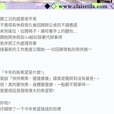
開工日的感覺很平常
不覺得有休假很久後回歸辦公桌的不適應感
來到座位，拉開椅子，邊咬著手上的麵包…
開始照休假前A4紙紀錄著代辦事項
依序把工作處理完畢
接著新的工作進度又開始~一切回歸常軌的很快速^^
「今年的新希望是什麼?」
我說「快快樂樂、健健康康」還真是籠統到沒有遠見=.=
但！真的要快樂、身體要健康，一點都不簡單咩~~
我覺得這是個很偉大的希望耶!
好啦!!
仔細想了一下今年希望達成的目標