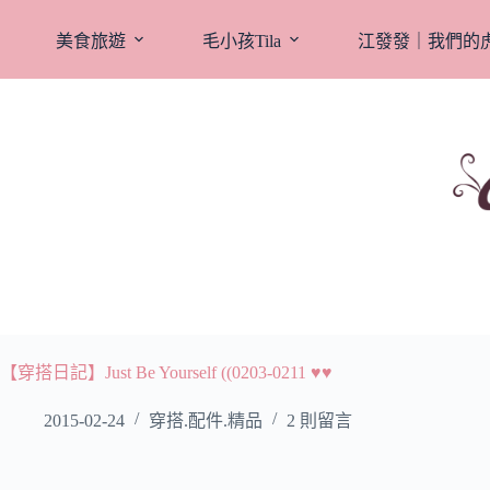
跳
至
美食旅遊
毛小孩Tila
江發發｜我們的
主
要
內
容
【穿搭日記】Just Be Yourself ((0203-0211 ♥♥
2015-02-24
穿搭.配件.精品
2 則留言