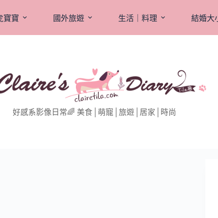
虎寶寶
國外旅遊
生活｜料理
結婚大
好感系影像日常🌈 美食│萌寵│旅遊│居家│時尚