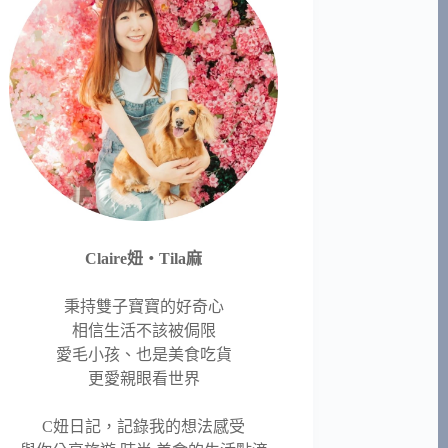
Claire妞‧Tila麻
秉持雙子寶寶的好奇心
相信生活不該被侷限
愛毛小孩、也是美食吃貨
更愛親眼看世界
C妞日記，記錄我的想法感受