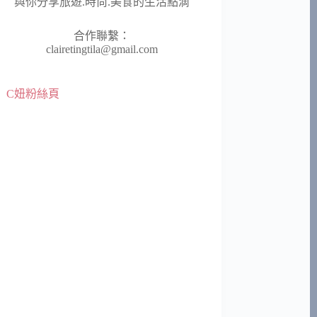
與你分享旅遊.時尚.美食的生活點滴
合作聯繫：
clairetingtila@gmail.com
C妞粉絲頁