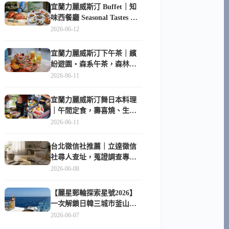
宜蘭力麗威斯汀 Buffet｜知
味西餐廳 Seasonal Tastes 晚
餐早餐吃什麼？
2026-06-12
宜蘭力麗威斯汀下午茶｜繽
紛遊園・森系午茶，森林系
甜點超好拍
2026-06-11
宜蘭力麗威斯汀舞日本料理
｜午間定食，壽喜燒、生魚
片與日式包廂空間
2026-06-11
台北徵信社推薦｜立達徵信
社尋人查址，蒐證調查專家
陪你找回失聯的家人
2026-06-08
【麗星郵輪探索星號2026】
一次解鎖日韓三城市釜山、
長崎、那霸｜餐點升級、表
2026-06-07
演更新、船上慶生超難忘