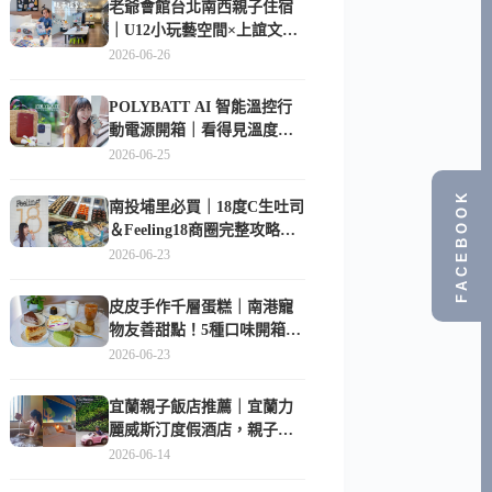
老爺會館台北南西親子住宿
｜U12小玩藝空間×上誼文
化，暑假帶孩子這樣玩
2026-06-26
POLYBATT AI 智能溫控行
動電源開箱｜看得見溫度與
電量，外出更安心的
2026-06-25
10000mAh 行動電源
FACEBOOK
南投埔里必買｜18度C生吐司
＆Feeling18商圈完整攻略，
在地人帶路這樣逛
2026-06-23
皮皮手作千層蛋糕｜南港寵
物友善甜點！5種口味開箱，
比Lady M便宜一半的台北隱
2026-06-23
藏版
宜蘭親子飯店推薦｜宜蘭力
麗威斯汀度假酒店，親子
房、Buffet、泳池、兒童俱樂
2026-06-14
部超適合放電