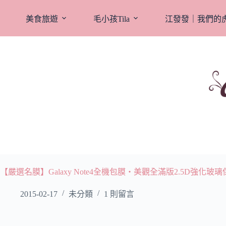
跳
至
美食旅遊
毛小孩Tila
江發發｜我們的
主
要
內
容
【嚴選名膜】Galaxy Note4全機包膜‧美觀全滿版2.5D強化玻璃
2015-02-17
未分類
1 則留言