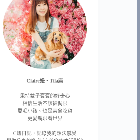
Claire妞‧Tila麻
秉持雙子寶寶的好奇心
相信生活不該被侷限
愛毛小孩、也是美食吃貨
更愛親眼看世界
C妞日記，記錄我的想法感受