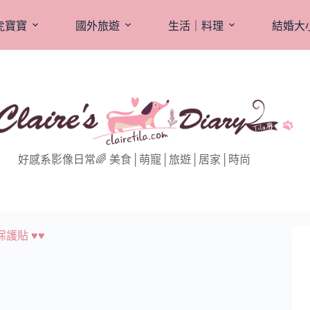
虎寶寶
國外旅遊
生活｜料理
結婚大
好感系影像日常🌈 美食│萌寵│旅遊│居家│時尚
保護貼 ♥♥