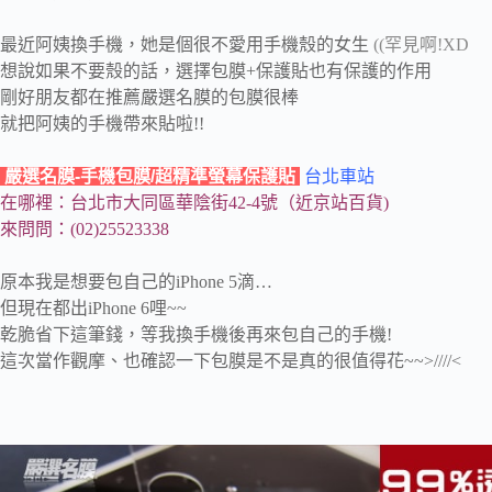
最近阿姨換手機，她是個很不愛用手機殼的女生
((罕見啊!XD
想說如果不要殼的話，選擇包膜+保護貼也有保護的作用
剛好朋友都在推薦嚴選名膜的包膜很棒
就把阿姨的手機帶來貼啦!!
嚴選名膜-手機包膜/超精準螢幕保護貼
台北車站
在哪裡：台北市大同區華陰街42-4號（近京站百貨)
來問問：(02)25523338
原本我是想要包自己的iPhone 5滴…
但現在都出iPhone 6哩~~
乾脆省下這筆錢，等我換手機後再來包自己的手機!
這次當作觀摩、也確認一下包膜是不是真的很值得花~~>////<