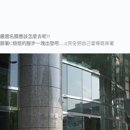
嚴選名膜應該怎麼去呢?!
跟著C妞妞的腳步一塊出發吧….
((完全把自己當導遊來著