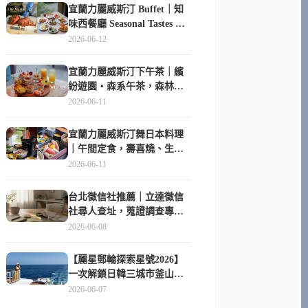
宜蘭力麗威斯汀 Buffet｜知
味西餐廳 Seasonal Tastes 晚
餐早餐吃什麼？
2026-06-12
宜蘭力麗威斯汀下午茶｜繽
紛遊園・森系午茶，森林系
甜點超好拍
2026-06-11
宜蘭力麗威斯汀舞日本料理
｜午間定食，壽喜燒、生魚
片與日式包廂空間
2026-06-11
台北徵信社推薦｜立達徵信
社尋人查址，蒐證調查專家
陪你找回失聯的家人
2026-06-08
【麗星郵輪探索星號2026】
一次解鎖日韓三城市釜山、
長崎、那霸｜餐點升級、表
2026-06-07
演更新、船上慶生超難忘