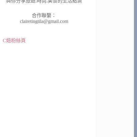
與你分享旅遊.時尚.美食的生活點滴
合作聯繫：
clairetingtila@gmail.com
C妞粉絲頁