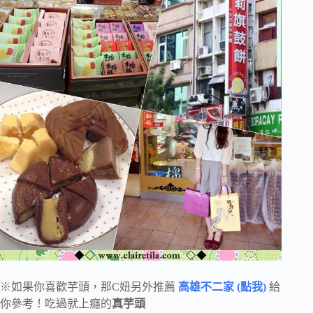
※如果你喜歡芋頭，那C妞另外推薦
高雄不二家 (點我)
給
你參考！吃過就上癮的
真芋頭