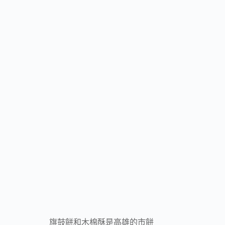
旗鼓餅和木棉酥是高雄的市餅