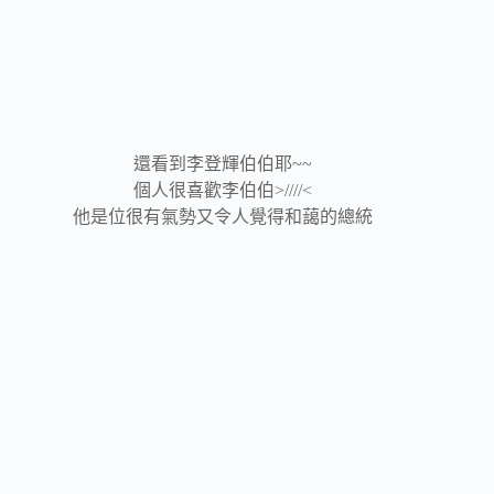
還看到李登輝伯伯耶~~
個人很喜歡李伯伯>////<
他是位很有氣勢又令人覺得和藹的總統