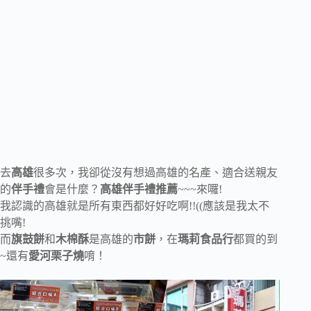
去
高雄
很多次，我卻從沒有想過高雄的名產、適合送親友
的
伴手禮
會是什麼？
高雄伴手禮推薦
~~~來囉!
我認識的高雄就是所有東西都好好吃啊!!((應該是我太不
挑嘴!
而
旗鼓餅
和
木棉酥
是高雄的
市餅
，在
瑪莉食品行
都買的到
~還有
愛河栗子燒
唷！