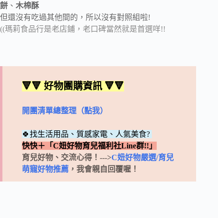
餅
、
木棉酥
但還沒有吃過其他間的，所以沒有對照組啦!
((瑪莉食品行是老店鋪，老口碑當然就是首選咩!!
🔻🔻 好物團購資訊 🔻🔻
開團清單總整理（點我）
🍀找生活用品、質感家電、人氣美食?
快快＋「C妞好物育兒福利社Line群!!」
育兒好物、交流心得！--->
C妞好物嚴選/育兒
萌寵好物推薦
，我會親自回覆喔！