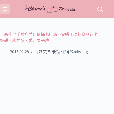
跳
至
主
要
內
容
【高雄伴手禮推薦】選擇老店舖不會錯！瑪莉食品行-旗
鼓餅、木棉酥、愛河栗子燒
2015-02-28
高雄美食 景點 住宿 Kaohsiung