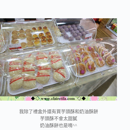
我除了禮盒外還有買芋頭酥和奶油酥餅
芋頭酥不會太甜膩
奶油酥餅也是唷^^