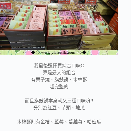
我最後選擇買綜合口味C
算是最大的組合
有栗子燒、旗鼓餅、木棉酥
超完整的
而且旗鼓餅本身就又三種口味唷!!
分別為紅豆、芋頭、地瓜
木棉酥則有金桔、藍莓、蔓越莓、哈密瓜