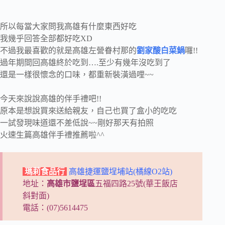
所以每當大家問我高雄有什麼東西好吃
我幾乎回答全部都好吃XD
不過我最喜歡的就是高雄左營眷村那的
劉家酸白菜鍋
囉!!
過年期間回高雄終於吃到….至少有幾年沒吃到了
還是一樣很懷念的口味，都重新裝潢過哩~~
今天來說說高雄的伴手禮吧!!
原本是想說買來送給親友，自己也買了盒小的吃吃
一試發現味道還不差低說~~剛好那天有拍照
火速生篇高雄伴手禮推薦啦^^
瑪莉食品行
高雄捷運鹽埕埔站(橘線O2站)
地址：
高雄市鹽埕區
五福四路25號(華王飯店
斜對面)
電話：(07)5614475