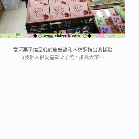
愛河栗子燒是晚於旗鼓餅和木棉酥推出的糕點
((我個人很愛這款栗子燒，推薦大家^^