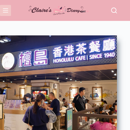
跳
至
主
要
內
容