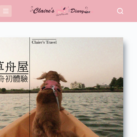
跳
至
主
要
內
容