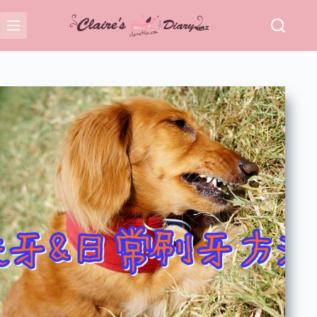
跳
至
主
要
內
容