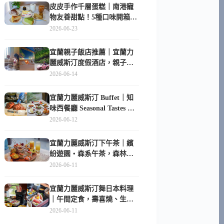
皮皮手作千層蛋糕｜南港寵
物友善甜點！5種口味開箱，
比Lady M便宜一半的台北隱
2026-06-23
藏版
宜蘭親子飯店推薦｜宜蘭力
麗威斯汀度假酒店，親子
房、Buffet、泳池、兒童俱樂
2026-06-14
部超適合放電
宜蘭力麗威斯汀 Buffet｜知
味西餐廳 Seasonal Tastes 晚
餐早餐吃什麼？
2026-06-12
宜蘭力麗威斯汀下午茶｜繽
紛遊園・森系午茶，森林系
甜點超好拍
2026-06-11
宜蘭力麗威斯汀舞日本料理
｜午間定食，壽喜燒、生魚
片與日式包廂空間
2026-06-11