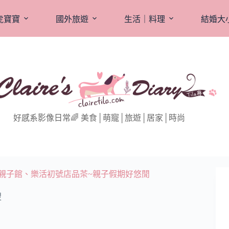
虎寶寶
國外旅遊
生活｜料理
結婚大
好感系影像日常🌈 美食│萌寵│旅遊│居家│時尚
 親子館、樂活初號店品茶~親子假期好悠閒
搜