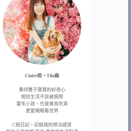
Claire妞‧Tila麻
秉持雙子寶寶的好奇心
相信生活不該被侷限
愛毛小孩、也是美食吃貨
更愛親眼看世界
C妞日記，記錄我的想法感受