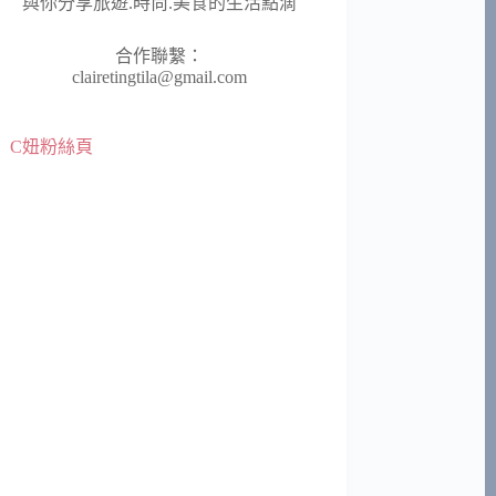
與你分享旅遊.時尚.美食的生活點滴
合作聯繫：
clairetingtila@gmail.com
C妞粉絲頁