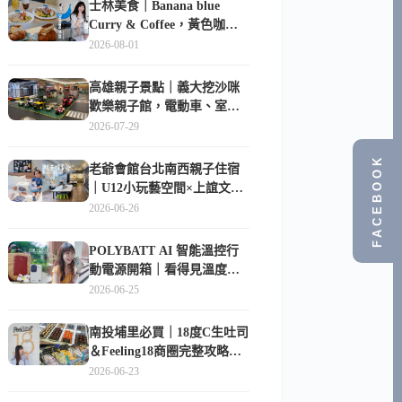
士林美食｜Banana blue
Curry & Coffee，黃色咖啡
廳裡的創意咖哩與香蕉甜點
2026-08-01
高雄親子景點｜義大挖沙咪
歡樂親子館，電動車、室內
沙坑、互動球池一票玩到底
2026-07-29
FACEBOOK
老爺會館台北南西親子住宿
｜U12小玩藝空間×上誼文
化，暑假帶孩子這樣玩
2026-06-26
POLYBATT AI 智能溫控行
動電源開箱｜看得見溫度與
電量，外出更安心的
2026-06-25
10000mAh 行動電源
南投埔里必買｜18度C生吐司
＆Feeling18商圈完整攻略，
在地人帶路這樣逛
2026-06-23