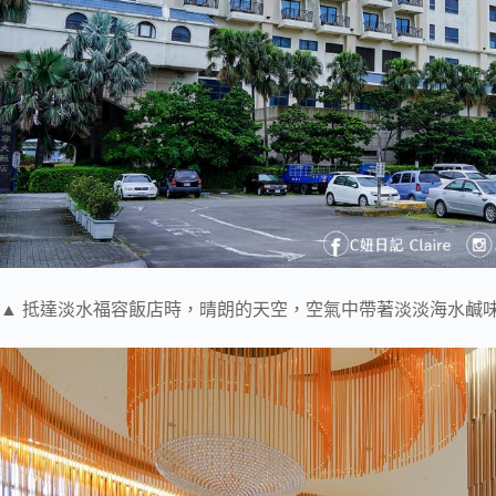
▲ 抵達淡水福容飯店時，晴朗的天空，空氣中帶著淡淡海水鹹