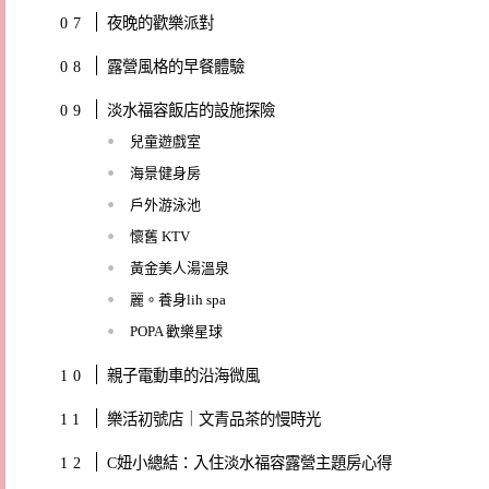
夜晚的歡樂派對
露營風格的早餐體驗
淡水福容飯店的設施探險
兒童遊戲室
海景健身房
戶外游泳池
懷舊 KTV
黃金美人湯溫泉
麗。養身lih spa
POPA 歡樂星球
親子電動車的沿海微風
樂活初號店｜文青品茶的慢時光
C妞小總結：入住淡水福容露營主題房心得