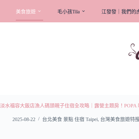
跳
至
美食旅遊
毛小孩Tila
江發發｜我們的
主
要
內
容
淡水福容大飯店漁人碼頭親子住宿全攻略｜露營主題房！POPA
2025-08-22
台北美食 景點 住宿 Taipei
,
台灣美食旅遊特