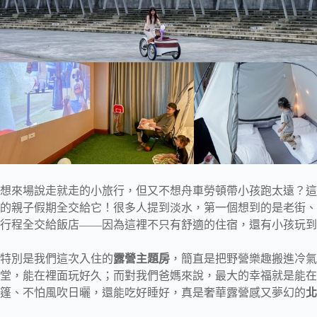
想來場說走就走的小旅行，但又不想舟車勞頓帶小孩跑太遠？這
的親子假期全交給它！很多人提到淡水，第一個想到的是老街、
行程全交給飯店——因為這裡不只有舒適的住宿，還有小孩玩到
特別是我們這次入住的
露營主題房
，簡直是把野營樂趣搬進冷氣房
堂，能在裡面玩好久；而對我們爸媽來說，最大的幸福就是能在
篷、不怕風吹日曬，還能吃好睡好，真是奢華露營感又夢幻的
北