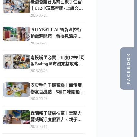
老爺會館台北南西親子住宿
｜U12小玩藝空間×上誼文
化，暑假帶孩子這樣玩
2026-06-26
POLYBATT AI 智能溫控行
動電源開箱｜看得見溫度與
電量，外出更安心的
2026-06-25
10000mAh 行動電源
FACEBOOK
南投埔里必買｜18度C生吐司
＆Feeling18商圈完整攻略，
在地人帶路這樣逛
2026-06-23
皮皮手作千層蛋糕｜南港寵
物友善甜點！5種口味開箱，
比Lady M便宜一半的台北隱
2026-06-23
藏版
宜蘭親子飯店推薦｜宜蘭力
麗威斯汀度假酒店，親子
房、Buffet、泳池、兒童俱樂
2026-06-14
部超適合放電