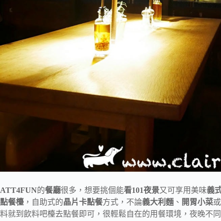
ATT4FUN
的
餐廳
很多，想要挑個能
看101夜景
又可享用美味
義
點餐檯
，自助式的
晶片卡點餐
方式，不論
義大利麵
、
開胃小菜
或
料就到飲料吧檯去點餐即可，很輕鬆自在的用餐環境，夜晚不同