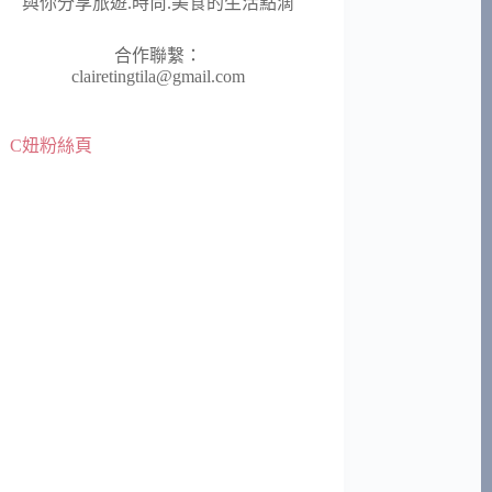
與你分享旅遊.時尚.美食的生活點滴
合作聯繫：
clairetingtila@gmail.com
C妞粉絲頁