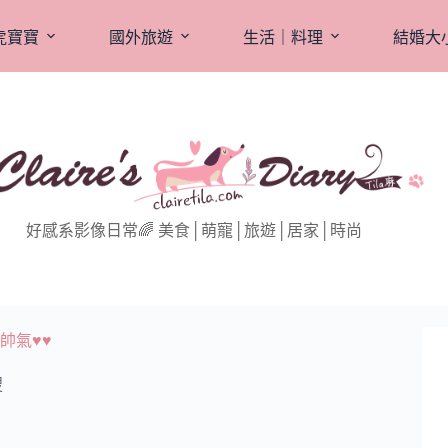
虎寶寶
國外旅遊
生活｜料理
結婚大
好感系影像日常🌈 美食│萌寵│旅遊│居家│時尚
帥氣♥♥
搜