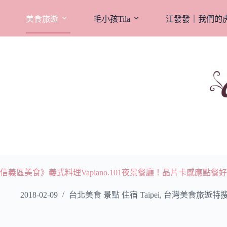
跳
至
美食旅遊
毛小孩Tila
江發發｜我們的
主
要
內
容
信義區美食》義式料理Vapiano.101夜景餐廳！晶片卡感應點餐好
2018-02-09
台北美食 景點 住宿 Taipei
,
台灣美食旅遊特