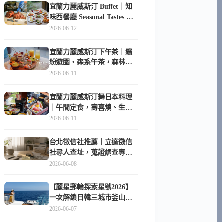
宜蘭力麗威斯汀 Buffet｜知
味西餐廳 Seasonal Tastes 晚
餐早餐吃什麼？
2026-06-12
宜蘭力麗威斯汀下午茶｜繽
紛遊園・森系午茶，森林系
甜點超好拍
2026-06-11
宜蘭力麗威斯汀舞日本料理
｜午間定食，壽喜燒、生魚
片與日式包廂空間
2026-06-11
台北徵信社推薦｜立達徵信
社尋人查址，蒐證調查專家
陪你找回失聯的家人
2026-06-08
【麗星郵輪探索星號2026】
一次解鎖日韓三城市釜山、
長崎、那霸｜餐點升級、表
2026-06-07
演更新、船上慶生超難忘