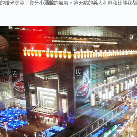
的燈光更添了幾分
小酒館
的氣氛。這天點的義大利麵和比薩我都