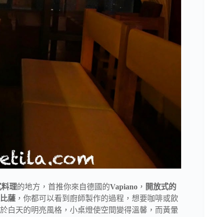
式料理
的地方，首推你來自德國的
Vapiano
，
開放式的
比薩
，你都可以看到廚師製作的過程，想要咖啡或飲
於白天的明亮風格，小桌燈使空間變得溫馨，而黃暈