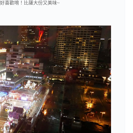
好喜歡唷！比薩大份又美味~