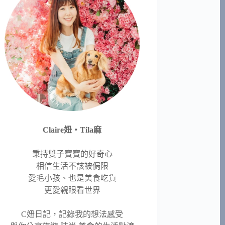
Claire妞‧Tila麻
秉持雙子寶寶的好奇心
相信生活不該被侷限
愛毛小孩、也是美食吃貨
更愛親眼看世界
C妞日記，記錄我的想法感受