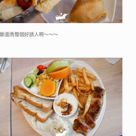
斷面秀整個好誘人啊～～～