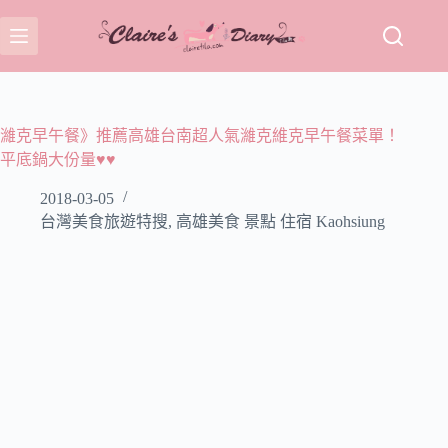
跳
至
主
要
內
容
濰克早午餐》推薦高雄台南超人氣濰克維克早午餐菜單！
平底鍋大份量♥♥
2018-03-05
台灣美食旅遊特搜
,
高雄美食 景點 住宿 Kaohsiung