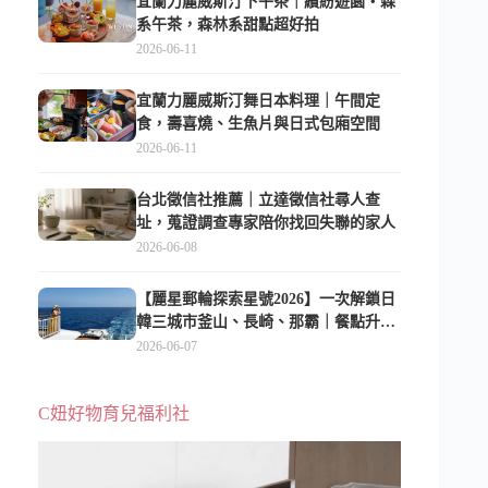
宜蘭力麗威斯汀下午茶｜繽紛遊園・森
系午茶，森林系甜點超好拍
2026-06-11
宜蘭力麗威斯汀舞日本料理｜午間定
食，壽喜燒、生魚片與日式包廂空間
2026-06-11
台北徵信社推薦｜立達徵信社尋人查
址，蒐證調查專家陪你找回失聯的家人
2026-06-08
【麗星郵輪探索星號2026】一次解鎖日
韓三城市釜山、長崎、那霸｜餐點升
級、表演更新、船上慶生超難忘
2026-06-07
C妞好物育兒福利社