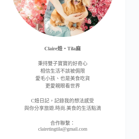
Claire妞‧Tila麻
秉持雙子寶寶的好奇心
相信生活不該被侷限
愛毛小孩、也是美食吃貨
更愛親眼看世界
C妞日記，記錄我的想法感受
與你分享旅遊.時尚.美食的生活點滴
合作聯繫：
clairetingtila@gmail.com