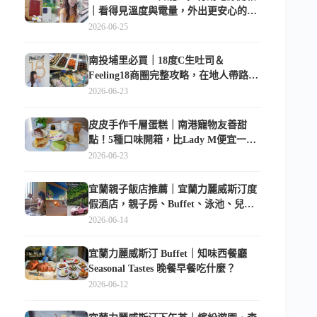
｜看得見溫度與電量，外出更安心的
10000mAh 行動電源
2026-06-25
南投埔里必買｜18度C生吐司＆
Feeling18商圈完整攻略，在地人帶路這
樣逛
2026-06-23
皮皮手作千層蛋糕｜南港寵物友善甜
點！5種口味開箱，比Lady M便宜一半
的台北隱藏版
2026-06-23
宜蘭親子飯店推薦｜宜蘭力麗威斯汀度
假酒店，親子房、Buffet、泳池、兒童
俱樂部超適合放電
2026-06-14
宜蘭力麗威斯汀 Buffet｜知味西餐廳
Seasonal Tastes 晚餐早餐吃什麼？
2026-06-12