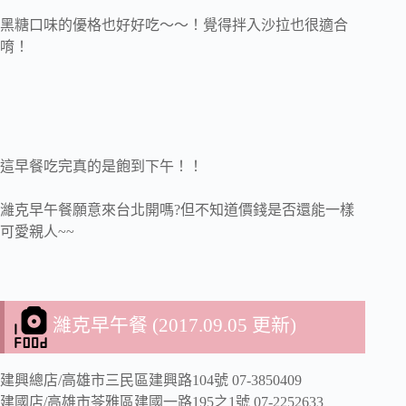
黑糖口味的優格也好好吃～～！覺得拌入沙拉也很適合
唷！
這早餐吃完真的是飽到下午！！
濰克早午餐願意來台北開嗎?但不知道價錢是否還能一樣
可愛親人~~
濰克早午餐 (2017.09.05 更新)
建興總店/高雄市三民區建興路104號 07-3850409
建國店/高雄市苓雅區建國一路195之1號 07-2252633