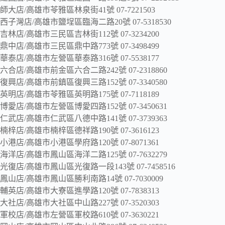
師大店/高雄市苓雅區林泉街41號 07-7221503
西子灣店/高雄市鹽埕區臨海二路20號 07-5318530
吉林店/高雄市三民區吉林街112號 07-3234200
鼎中店/高雄市三民區鼎中路773號 07-3498499
華泰店/高雄市左營區華泰路316號 07-5538177
六合店/高雄市前金區六合二路242號 07-2318860
復興店/高雄市前鎮區復興三路152號 07-3340580
英明店/高雄市苓雅區英明路175號 07-7118189
博愛店/高雄市左營區博愛四路152號 07-3450631
仁武店/高雄市仁武區八德中路141號 07-3739363
楠梓店/高雄市楠梓區德祥路190號 07-3616123
小港店/高雄市小港區學府路120號 07-8071361
海洋店/高雄市鳳山區海洋二路125號 07-7632279
光復店/高雄市鳳山區光復路一段143號 07-7458516
鳳山店/高雄市鳳山區勝利南路14號 07-7030009
輔英店/高雄市大寮區進學路120號 07-7838313
大社店/高雄市大社區中山路227號 07-3520303
軍校店/高雄市左營區軍校路610號 07-3630221