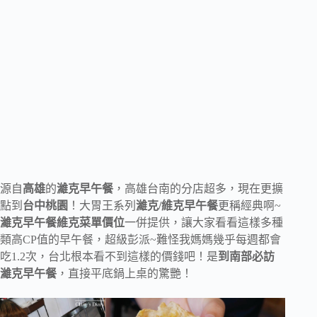
源自
高雄
的
濰克早午餐
，高雄台南的分店超多，現在更擴
點到
台中桃園
！大胃王系列
濰克/維克早午餐
更稱經典啊~
濰克早午餐維克菜單價位
一併提供，讓大家看看這樣多種
類高CP值的早午餐，超級彭派~難怪我媽媽幾乎每週都會
吃1.2次，台北根本看不到這樣的價錢吧！是
到南部必訪
濰克早午餐
，直接平底鍋上桌的驚艷！