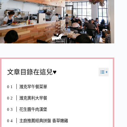
文章目錄在這兒♥
濰克早午餐菜單
濰克奧利大早餐
花生醬牛肉漢堡
主廚推薦經典拼盤 香草嫩雞