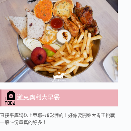
濰克奧利大早餐
直接平底鍋送上萊耶~超彭湃的！好像要開始大胃王挑戰
一般～份量真的好多！