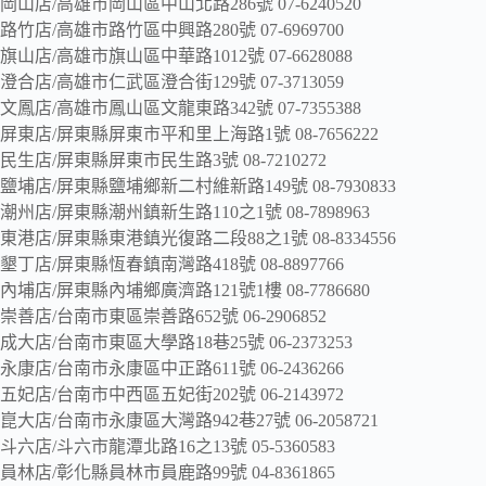
岡山店/高雄市岡山區中山北路286號 07-6240520
路竹店/高雄市路竹區中興路280號 07-6969700
旗山店/高雄市旗山區中華路1012號 07-6628088
澄合店/高雄市仁武區澄合街129號 07-3713059
文鳳店/高雄市鳳山區文龍東路342號 07-7355388
屏東店/屏東縣屏東市平和里上海路1號 08-7656222
民生店/屏東縣屏東市民生路3號 08-7210272
鹽埔店/屏東縣鹽埔鄉新二村維新路149號 08-7930833
潮州店/屏東縣潮州鎮新生路110之1號 08-7898963
東港店/屏東縣東港鎮光復路二段88之1號 08-8334556
墾丁店/屏東縣恆春鎮南灣路418號 08-8897766
內埔店/屏東縣內埔鄉廣濟路121號1樓 08-7786680
崇善店/台南市東區崇善路652號 06-2906852
成大店/台南市東區大學路18巷25號 06-2373253
永康店/台南市永康區中正路611號 06-2436266
五妃店/台南市中西區五妃街202號 06-2143972
崑大店/台南市永康區大灣路942巷27號 06-2058721
斗六店/斗六市龍潭北路16之13號 05-5360583
員林店/彰化縣員林市員鹿路99號 04-8361865