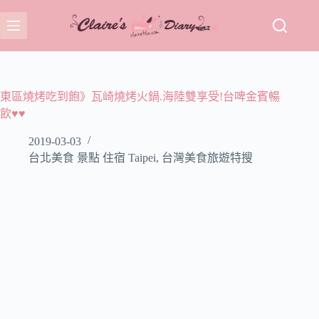
跳
至
主
要
內
容
東區燒烤吃到飽》瓦崎燒烤火鍋.海陸雙享受!台啤金賓暢
飲♥♥
2019-03-03
台北美食 景點 住宿 Taipei
,
台灣美食旅遊特搜