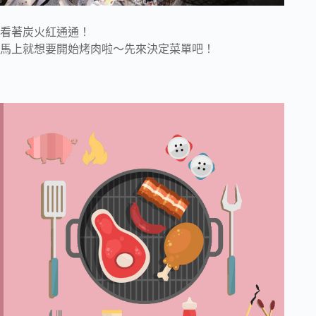
看著炭火紅通通！
馬上就想要開始烤肉啦～先來決定菜單吧！