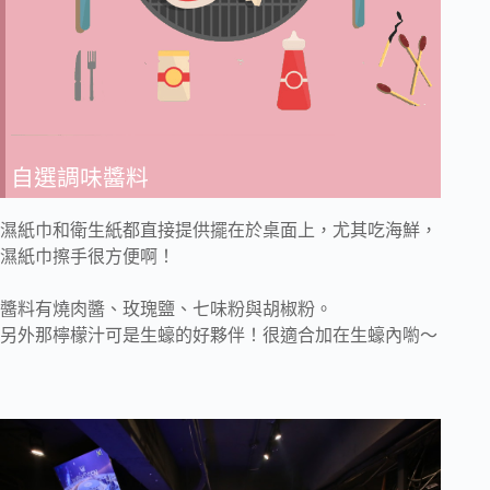
自選調味醬料
濕紙巾和衛生紙都直接提供擺在於桌面上，尤其吃海鮮，
濕紙巾擦手很方便啊！
醬料有燒肉醬、玫瑰鹽、七味粉與胡椒粉。
另外那檸檬汁可是生蠔的好夥伴！很適合加在生蠔內喲～