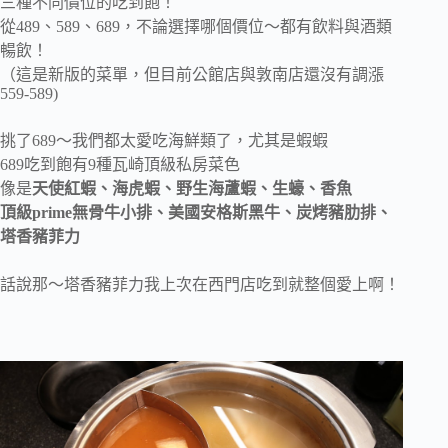
三種不同價位的吃到飽！
從489、589、689，不論選擇哪個價位～都有飲料與酒類
暢飲！
（這是新版的菜單，但目前公館店與敦南店還沒有調漲
559-589)
挑了689～我們都太愛吃海鮮類了，尤其是蝦蝦
689吃到飽有9種瓦崎頂級私房菜色
像是
天使紅蝦、海虎蝦、野生海蘆蝦、生蠔、香魚
頂級prime無骨牛小排、美國安格斯黑牛、炭烤豬肋排、
塔香豬菲力
話說那～塔香豬菲力我上次在西門店吃到就整個愛上啊！