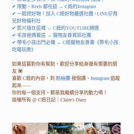
✔ 限動、Reels 都在這 → C妞的Instagram
✔ 一起挖好物！加入 C妞好物嚴選社團
/
LINE＠育
兒好物福利社
✔ 影片版在這裡 → C妞的YOUTUBE頻道
✔ 毛孩爸媽看這 → 寵物友善資訊社團
✔ 帶毛小孩出門必備 → C妞寵物友善書《帶毛小孩
吃喝玩樂》
如果這篇對你有幫助，歡迎分享給身邊有需要的朋
友 💟
喜歡 C妞的內容，到
粉絲團
按個讚、
Instagram
追蹤
起來——
你的每一個支持，都是我繼續分享的動力唷！
版權所有 @ C妞日記｜Claire's Diary