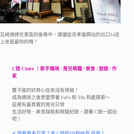
瓦崎燒烤在東區的後巷中，建議從忠孝復興站的出口14走
上來是最快的唷！
C妞 Claire ｜新手媽咪 / 育兒萌寵 / 美食 / 旅遊 / 作
家
雙子座的好奇心從來沒有停過！
成為媽咪之後更愛帶著 FaFa 和 Tila 到處探索～
這裡有最真實的育兒日常
生活好物、美食踩點和萌寵紀錄，跟著 C妞一起玩
吧！
✔ 想看更多日常？來 C妞的FB粉絲頁 找我！