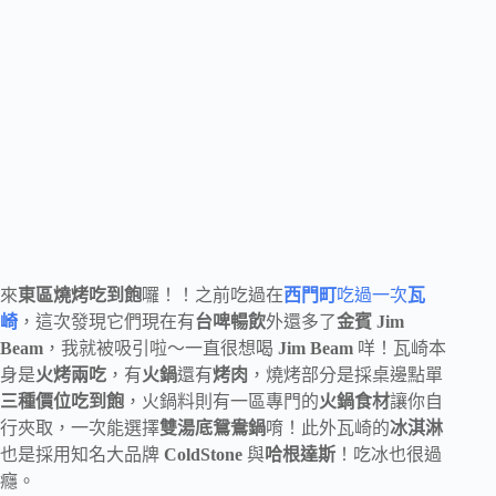
來
東區燒烤吃到飽
囉！！之前吃過在
西門町
吃過一次
瓦
崎
，這次發現它們現在有
台啤暢飲
外還多了
金賓 Jim
Beam
，我就被吸引啦～一直很想喝
Jim Beam
咩！瓦崎本
身是
火烤兩吃
，有
火鍋
還有
烤肉
，燒烤部分是採桌邊點單
三種價位吃到飽
，火鍋料則有一區專門的
火鍋食材
讓你自
行夾取，一次能選擇
雙湯底鴛鴦鍋
唷！此外瓦崎的
冰淇淋
也是採用知名大品牌
ColdStone
與
哈根達斯
！吃冰也很過
癮。