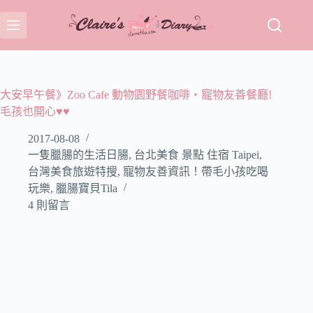
跳
至
主
要
內
容
大安早午餐》Zoo Cafe 動物園野餐咖啡‧寵物友善餐廳!
毛孩也開心♥♥
2017-08-08
一隻臘腸的生活日腸
,
台北美食 景點 住宿 Taipei
,
台灣美食旅遊特搜
,
寵物友善資訊！帶毛小孩吃喝
玩樂
,
臘腸寶貝Tila
4 則留言