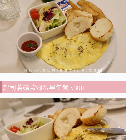
起司蘑菇歐姆蛋早午餐 $300