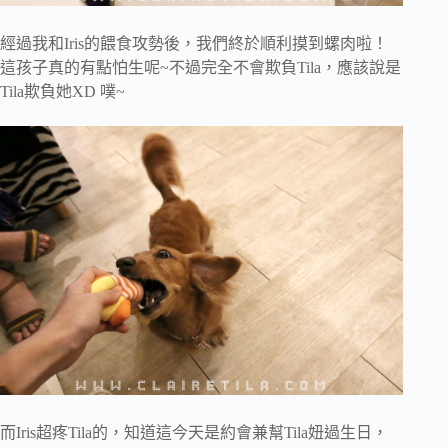
經過我和Iris的餵食攻勢後，我們終於順利摸到螺肉啦！
這孩子真的有點怕生呢~不過完全不會欺負Tila，應該說是
Tila欺負她XD 噗~
而Iris超疼Tila的，知道這今天是約會兼幫Tila妞過生日，