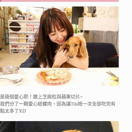
是兩個愛心耶！撒上芝麻粒與蘋果切片~
我們分了一顆愛心給螺肉，因為讓Tila妞一次全部吃完有
點太多了XD