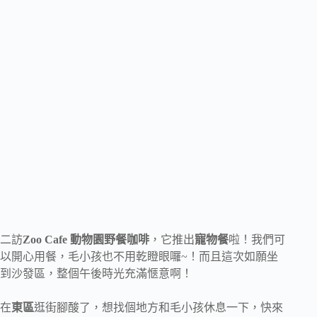
二訪
Zoo Cafe 動物園野餐咖啡
，它推出
寵物餐
啦！我們可
以開心用餐，毛小孩也不用乾瞪眼囉~！而且這次如願坐
到沙發區，整個午後時光充滿愜意啊！
在
東區
逛街腳酸了，想找個地方和毛小孩休息一下，快來