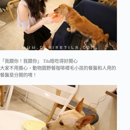
「我餵你！我餵你」 Tila妞吃得好開心
大家不用擔心，動物園野餐咖啡裡毛小孩的餐盤和人用的
餐盤是分開的唷！