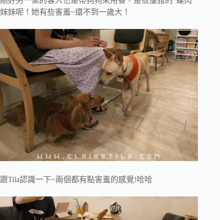
剛好另一桌的客人也是帶狗狗來用餐，是很優雅的”螺肉”
妹妹呢！她有些害羞~還不到一歲大！
跟Tila認識一下~兩個都有點害羞的感覺!哈哈