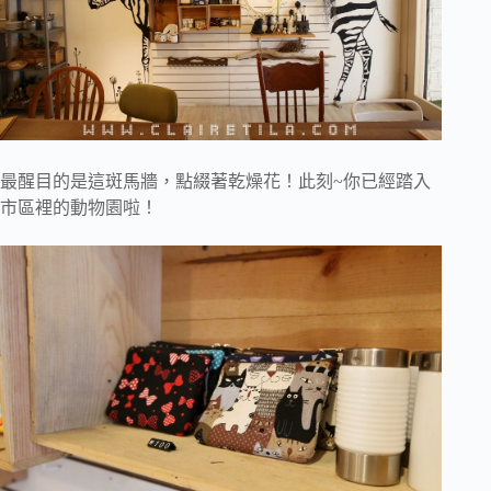
最醒目的是這斑馬牆，點綴著乾燥花！此刻~你已經踏入
市區裡的動物園啦！