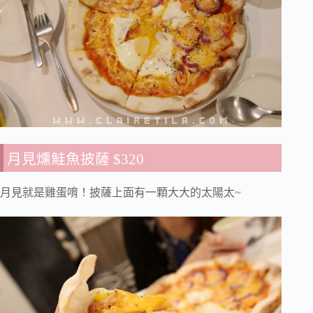
月見燻鮭魚披薩 $320
月見就是雞蛋唷！披薩上面有一顆大大的太陽太~