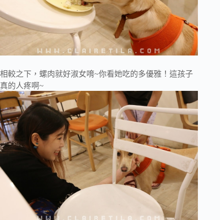
相較之下，螺肉就好淑女唷~你看她吃的多優雅！這孩子
真的人疼啊~