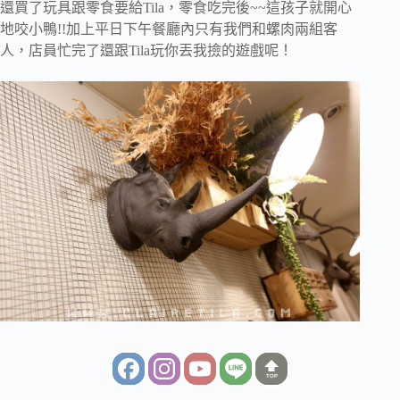
還買了玩具跟零食要給Tila，零食吃完後~~這孩子就開心
地咬小鴨!!加上平日下午餐廳內只有我們和螺肉兩組客
人，店員忙完了還跟Tila玩你丟我撿的遊戲呢！
TOP