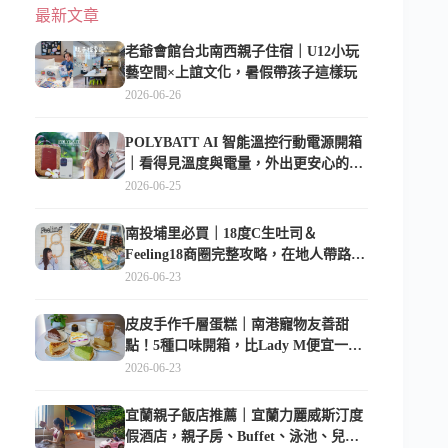
最新文章
老爺會館台北南西親子住宿｜U12小玩
藝空間×上誼文化，暑假帶孩子這樣玩
2026-06-26
POLYBATT AI 智能溫控行動電源開箱
｜看得見溫度與電量，外出更安心的
10000mAh 行動電源
2026-06-25
南投埔里必買｜18度C生吐司＆
Feeling18商圈完整攻略，在地人帶路這
樣逛
2026-06-23
皮皮手作千層蛋糕｜南港寵物友善甜
點！5種口味開箱，比Lady M便宜一半
的台北隱藏版
2026-06-23
宜蘭親子飯店推薦｜宜蘭力麗威斯汀度
假酒店，親子房、Buffet、泳池、兒童