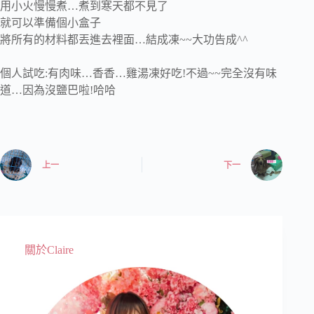
用小火慢慢煮…煮到寒天都不見了
就可以準備個小盒子
將所有的材料都丟進去裡面…結成凍~~大功告成^^
個人試吃:有肉味…香香…雞湯凍好吃!不過~~完全沒有味
道…因為沒鹽巴啦!哈哈
上一
下一
關於Claire