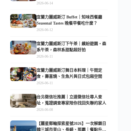
俱樂部超適合放電
2026-06-14
宜蘭力麗威斯汀 Buffet｜知味西餐廳
Seasonal Tastes 晚餐早餐吃什麼？
2026-06-12
宜蘭力麗威斯汀下午茶｜繽紛遊園・森
系午茶，森林系甜點超好拍
2026-06-11
宜蘭力麗威斯汀舞日本料理｜午間定
食，壽喜燒、生魚片與日式包廂空間
2026-06-11
台北徵信社推薦｜立達徵信社尋人查
址，蒐證調查專家陪你找回失聯的家人
2026-06-08
【麗星郵輪探索星號2026】一次解鎖日
韓三城市釜山、長崎、那霸｜餐點升