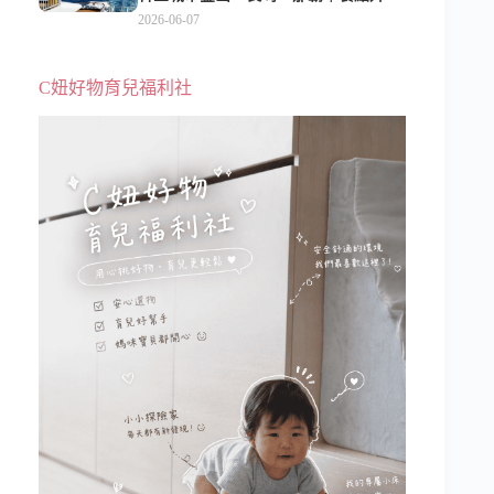
級、表演更新、船上慶生超難忘
2026-06-07
C妞好物育兒福利社