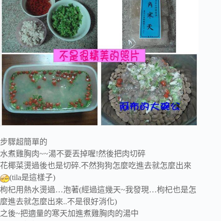
步驟超簡單的
水煮雞胸肉~~湯不要丟掉喔!然後把肉切碎
花椰菜燙過後也是切碎.不然狗狗怎麼吃進去就怎麼出來
(tila是這樣子)
枸杞用熱水燙過…泡著(經過這幾天~我發現…枸杞也是怎
麼進去就怎麼出來..不是很好消化)
之後~把適量的寒天加進煮雞胸肉的湯中