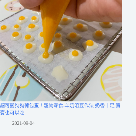
超可愛狗狗荷包蛋！寵物零食-羊奶溶豆作法 奶香十足,寶
寶也可以吃
2021-09-04