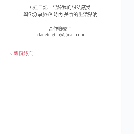
C妞日記，記錄我的想法感受
與你分享旅遊.時尚.美食的生活點滴
合作聯繫：
clairetingtila@gmail.com
C妞粉絲頁