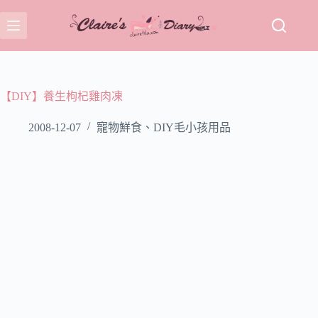
跳
至
主
要
內
容
【DIY】養生枸杞雞肉凍
2008-12-07
寵物鮮食、DIY毛小孩用品