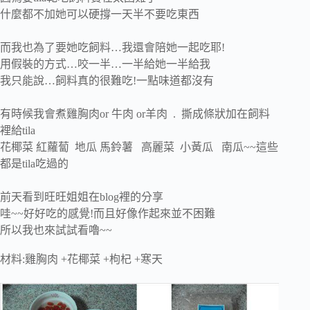
什麼都不加她可以硬撐一天半不要吃東西
而我也為了要她吃飼料…我還會陪她一起吃耶!
用假裝的方式…咬一半…一半給她一半給我
我只能說…飼料真的很難吃!一點味道都沒有
有時候我會煮雞胸肉or 牛肉 or羊肉 . 撕成條狀加在飼料
裡給tila
花椰菜 紅蘿蔔 地瓜 馬鈴薯 高麗菜 小黃瓜 南瓜~~這些
都是tila吃過的
前天看到旺旺姐姐在blog裡的分享
哇~~好好吃的感覺!而且好像作起來並不困難
所以我也來試試看嚕~~
材料:雞胸肉 +花椰菜 +枸杞 +寒天