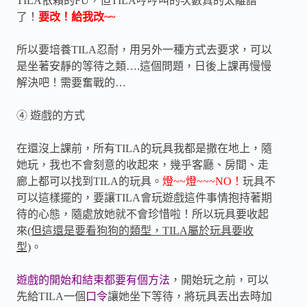
TILA
依賴的
FU
，但
TILA
哼哼叫的次數真的太離譜
了！
要改！給我改
~~
所以要培養
TILA
忍耐，用另外一種方式去要求，可以
是坐著安靜的等待之類
….這個問題，日後上課再慢慢
解決吧！需要奮戰的
…
④
遊戲的方式
在還沒上課前，所有
TILA
的玩具我都是撒在地上，隨
她玩，我也不會刻意的收起來，幾乎客廳、房間、走
廊上都可以找到
TILA
的玩具。
燈
~~燈~~~NO
！
玩具不
可以這樣擺的，要讓
TILA
會玩遊戲這件事情抱持著期
待的心態，隨處放她就不會珍惜啦！所以玩具要收起
來
(但這還是要看狗狗的類型，TILA屬於玩具要收
型)
。
遊戲的開始和結束都要有個方法
，開始玩之前，可以
先給
TILA
一個
口令
讓她坐下等待，將玩具丟出去時加