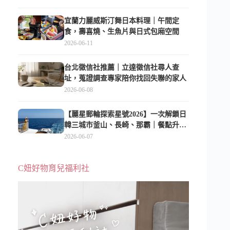
宜蘭力麗威斯汀舞日本料理｜午間定
食，壽喜燒、生魚片與日式包廂空間
2026-06-11
台北徵信社推薦｜立達徵信社尋人查
址，蒐證調查專家陪你找回失聯的家人
2026-06-08
【麗星郵輪探索星號2026】一次解鎖日
韓三城市釜山、長崎、那霸｜餐點升
級、表演更新、船上慶生超難忘
2026-06-07
C妞好物育兒福利社