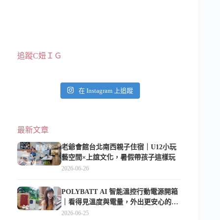
追蹤C妞ＩＧ
在 Instagram 上追蹤
最新文章
老爺會館台北南西親子住宿｜U12小玩
藝空間×上誼文化，暑假帶孩子這樣玩
2026-06-26
POLYBATT AI 智能溫控行動電源開箱
｜看得見溫度與電量，外出更安心的
10000mAh 行動電源
2026-06-25