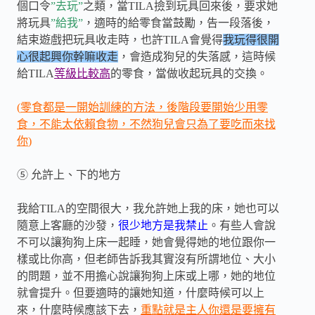
個口令
”去玩”
之類，當
TILA
撿到玩具回來後，要求她
將玩具
”給我”
，適時的給零食當鼓勵，告一段落後，
結束遊戲把玩具收走時，也許
TILA
會覺得
我玩得很開
心很起興你幹嘛收走
，會造成狗兒的失落感，這時候
給
TILA
等級比較高
的零食，當做收起玩具的交換。
(
零食都是一開始訓練的方法，後階段要開始少用零
食，不能太依賴食物，不然狗兒會只為了要吃而來找
你
)
⑤
允許上、下的地方
我給
TILA
的空間很大，我允許她上我的床，她也可以
隨意上客廳的沙發，
很少地方是我禁止
。有些人會說
不可以讓狗狗上床一起睡，她會覺得她的地位跟你一
樣或比你高，但老師告訴我其實沒有所謂地位、大小
的問題，並不用擔心說讓狗狗上床或上哪，她的地位
就會提升。但要適時的讓她知道，什麼時候可以上
來，什麼時候應該下去，
重點就是主人你還是要擁有