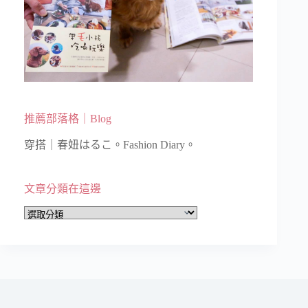
推薦部落格｜Blog
穿搭｜春妞はるこ。Fashion Diary。
文章分類在這邊
文
章
分
類
在
這
邊