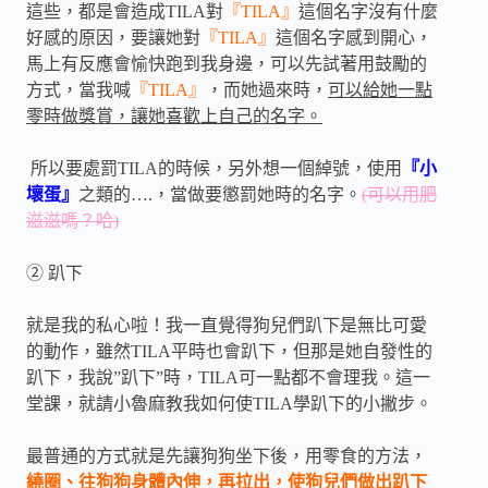
這些，都是會造成
TILA
對
『
TILA
』
這個名字沒有什麼
好感的原因，要讓她對
『
TILA
』
這個名字感到開心，
馬上有反應會愉快跑到我身邊，可以先試著用鼓勵的
方式，當我喊
『
TILA
』
，而她過來時，
可以給她一點
零時做獎賞，讓她喜歡上自己的名字。
所以要處罰
TILA
的時候，另外想一個綽號，使用
『小
壞蛋』
之類的
….
，當做要懲罰她時的名字。
(可以用肥
滋滋嗎？哈)
②
趴下
就是我的私心啦！我一直覺得狗兒們趴下是無比可愛
的動作，雖然
TILA
平時也會趴下，但那是她自發性的
趴下，我說
”
趴下
”
時，
TILA
可一點都不會理我。這一
堂課，就請小魯麻教我如何使
TILA
學趴下的小撇步。
最普通的方式就是先讓狗狗坐下後，用零食的方法，
繞圈、往狗狗身體內伸，再拉出，使狗兒們做出趴下