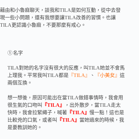
藉由和小魯麻聊天，談我和
TILA
是如何互動，從中去發
現一些小問題，還有我想要讓
TILA
改善的習慣。也讓
TILA
更認識小魯麻，不要那麼有戒心。
①
名字
TILA
對她的名字沒有很大的反應，叫
TILA
她並不會馬
上理我。平常我叫
TILA
都是
『
TILA
』
、
『小美女』
這
兩個互換。
想一想後，原因可能出在當
TILA
做錯事情時，我會用
很生氣的口吻叫
『
TILA
』
，出外散步，當
TILA
走太
快時，我會拉緊繩子，喊著
『
TILA
』
慢一點！這也是
比較兇的口氣，或者叫
『
TILA
』
當她過來的時候，我
是要教訓她的。