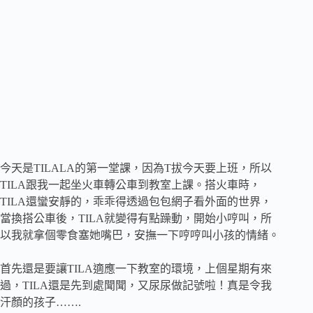
今天是
TILALA
的第一堂課，因為
T
拔今天要上班，所以
TILA
跟我一起坐火車轉公車到教室上課。搭火車時，
TILA
還蠻安靜的，乖乖得透過包包網子看外面的世界，
當換搭公車後，
TILA
就變得有點躁動，開始小哼叫，所
以我就拿個零食塞她嘴巴，安撫一下哼哼叫小孩的情緒。
首先還是要讓
TILA
適應一下教室的環境，上個星期有來
過，
TILA
還是先到處聞聞，又尿尿做記號啦！真是令我
汗顏的孩子
…….