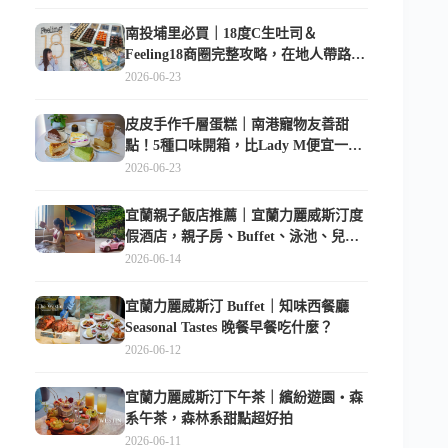
南投埔里必買｜18度C生吐司＆
Feeling18商圈完整攻略，在地人帶路這
樣逛
2026-06-23
皮皮手作千層蛋糕｜南港寵物友善甜
點！5種口味開箱，比Lady M便宜一半
的台北隱藏版
2026-06-23
宜蘭親子飯店推薦｜宜蘭力麗威斯汀度
假酒店，親子房、Buffet、泳池、兒童
俱樂部超適合放電
2026-06-14
宜蘭力麗威斯汀 Buffet｜知味西餐廳
Seasonal Tastes 晚餐早餐吃什麼？
2026-06-12
宜蘭力麗威斯汀下午茶｜繽紛遊園・森
系午茶，森林系甜點超好拍
2026-06-11