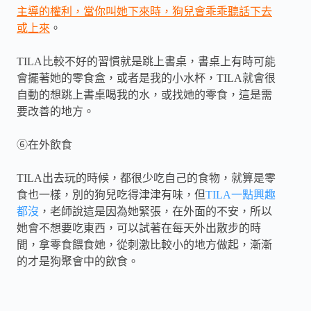
主導的權利，當你叫她下來時，狗兒會乖乖聽話下去
或上來
。
TILA
比較不好的習慣就是跳上書桌，書桌上有時可能
會擺著她的零食盒，或者是我的小水杯，
TILA
就會很
自動的想跳上書桌喝我的水，或找她的零食，這是需
要改善的地方。
⑥
在外飲食
TILA
出去玩的時候，都很少吃自己的食物，就算是零
食也一樣，別的狗兒吃得津津有味，但
TILA一點興趣
都沒
，老師說這是因為她緊張，在外面的不安，所以
她會不想要吃東西，可以試著在每天外出散步的時
間，拿零食餵食她，從刺激比較小的地方做起，漸漸
的才是狗聚會中的飲食。