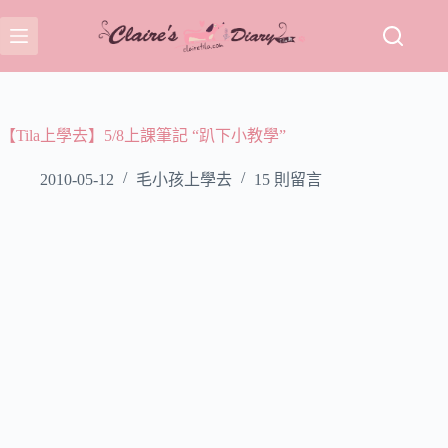
跳
至
主
要
內
容
【Tila上學去】5/8上課筆記 “趴下小教學”
2010-05-12
毛小孩上學去
15 則留言