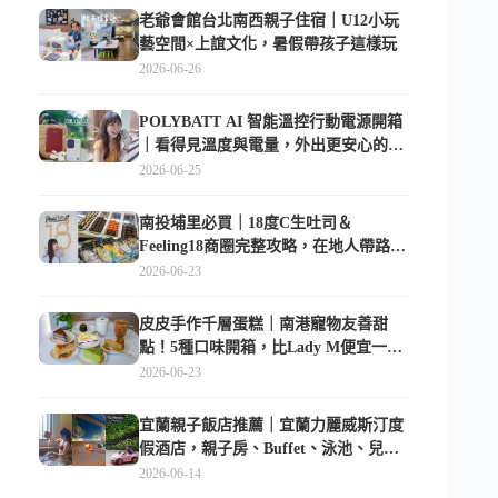
老爺會館台北南西親子住宿｜U12小玩
藝空間×上誼文化，暑假帶孩子這樣玩
2026-06-26
POLYBATT AI 智能溫控行動電源開箱
｜看得見溫度與電量，外出更安心的
10000mAh 行動電源
2026-06-25
南投埔里必買｜18度C生吐司＆
Feeling18商圈完整攻略，在地人帶路這
樣逛
2026-06-23
皮皮手作千層蛋糕｜南港寵物友善甜
點！5種口味開箱，比Lady M便宜一半
的台北隱藏版
2026-06-23
宜蘭親子飯店推薦｜宜蘭力麗威斯汀度
假酒店，親子房、Buffet、泳池、兒童
俱樂部超適合放電
2026-06-14