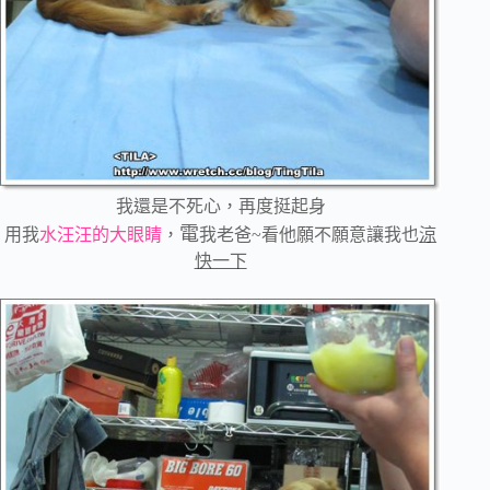
我還是不死心，再度挺起身
電
用我
水汪汪的大眼睛
，
我老爸~看他願不願意讓我也
涼
快一下