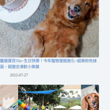
臘腸寶貝Tila~生日快樂！今年寵物蛋糕進化~超美粉色抹
面，超適合凍齡小美腸
2022-07-27