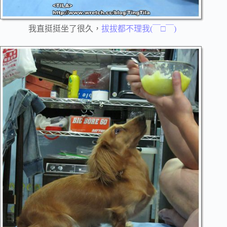
我直挺挺坐了很久，
拔拔都不理我(￣□￣)