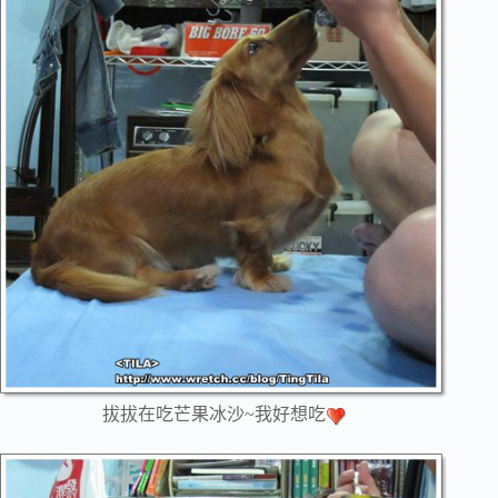
拔拔在吃芒果冰沙~我好想吃