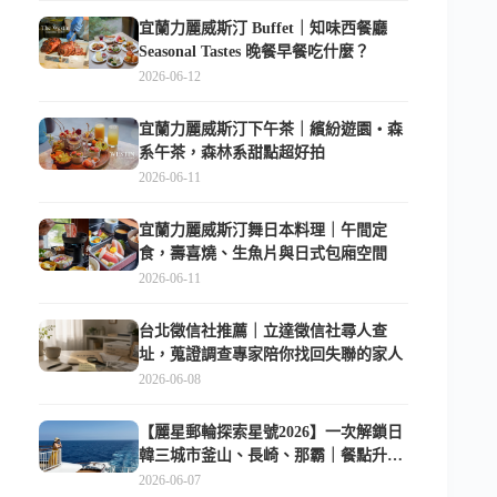
宜蘭力麗威斯汀 Buffet｜知味西餐廳
Seasonal Tastes 晚餐早餐吃什麼？
2026-06-12
宜蘭力麗威斯汀下午茶｜繽紛遊園・森
系午茶，森林系甜點超好拍
2026-06-11
宜蘭力麗威斯汀舞日本料理｜午間定
食，壽喜燒、生魚片與日式包廂空間
2026-06-11
台北徵信社推薦｜立達徵信社尋人查
址，蒐證調查專家陪你找回失聯的家人
2026-06-08
【麗星郵輪探索星號2026】一次解鎖日
韓三城市釜山、長崎、那霸｜餐點升
級、表演更新、船上慶生超難忘
2026-06-07