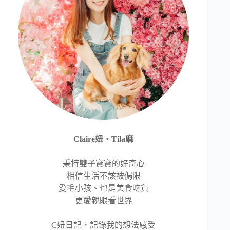
Claire妞‧Tila麻
秉持雙子寶寶的好奇心
相信生活不該被侷限
愛毛小孩、也是美食吃貨
更愛親眼看世界
C妞日記，記錄我的想法感受