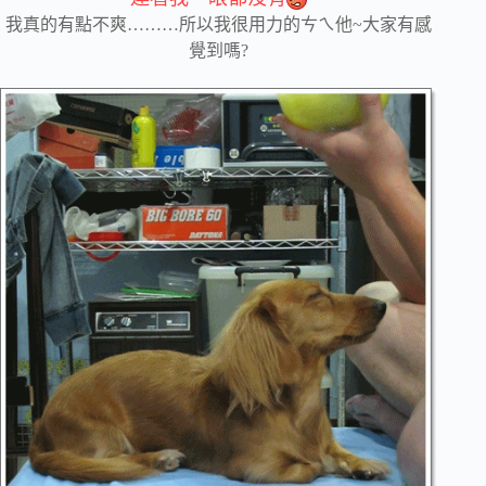
我真的有點不爽………所以我很用力的ㄘㄟ他~大家有感
覺到嗎?