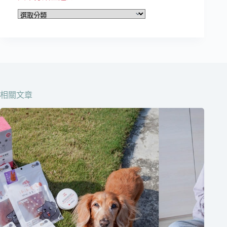
文
章
分
類
在
這
邊
相關文章