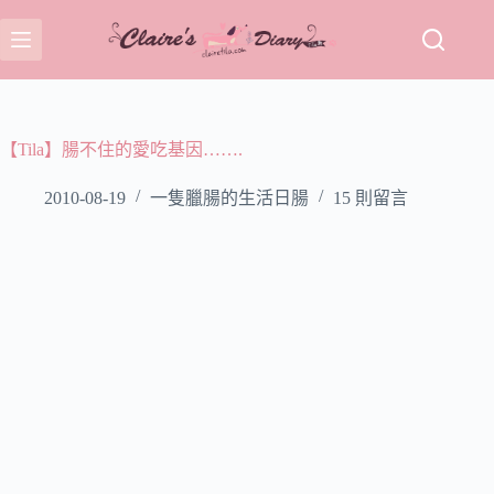
跳
至
主
要
內
容
【Tila】腸不住的愛吃基因…….
2010-08-19
一隻臘腸的生活日腸
15 則留言