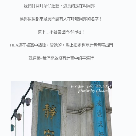
我們打開耳朵仔細聽，還真的是在叫阿邦…
連邦拔拔都來敲房門說有人在呼喊阿邦的名字！
這下…不著裝出門不行啦！
TILA還在被窩中熟睡，管她的，馬上把她也塞進包包帶出門
就這樣~我們開啟沒有計畫中的平溪行