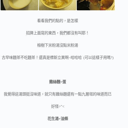
看看我們的點的，是怎樣
招牌上面寫的東西，我們都沒有叫耶！
榕樹下米粉湯沒點米粉湯
古早味麵茶不吃麵茶！還真是標新立異啊~哈哈哈 (可以這樣子用嗎?)
雞絲麵+蛋
我覺得這湯頭挺沒味道，就只有雞絲麵還有一點九層塔的味道而已
好怪>”<
花生湯+油條