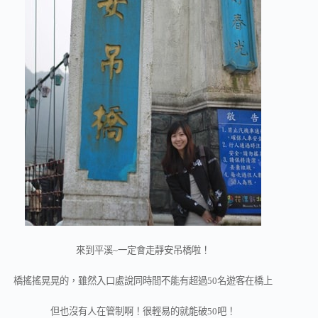
來到平溪~一定會走靜安吊橋啦！
橋搖搖晃晃的，雖然入口處說同時間不能有超過50名遊客在橋上
但也沒有人在管制啊！很輕易的就能破50吧！