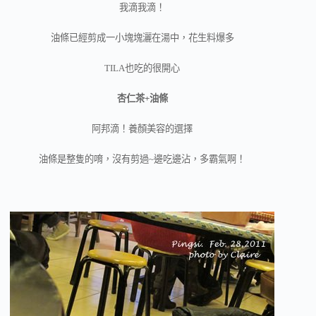
我滴我滴！
油條已經剪成一小塊塊灑在湯中，花生料爆多
TILA也吃的很開心
杏仁茶+油條
阿邦滴！養顏美容的選擇
油條是整隻的唷，沒有剪過~邊吃邊沾，多霸氣啊！