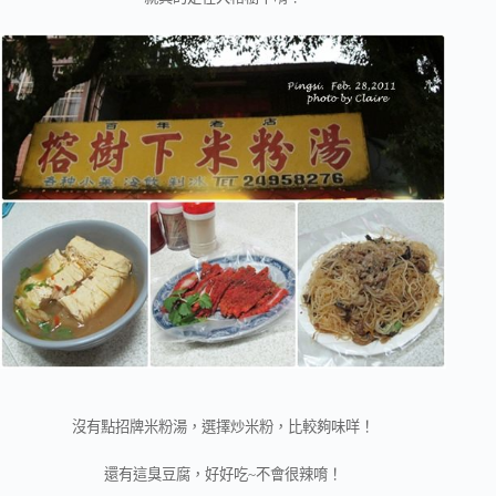
沒有點招牌米粉湯，選擇炒米粉，比較夠味咩！
還有這臭豆腐，好好吃~不會很辣唷！