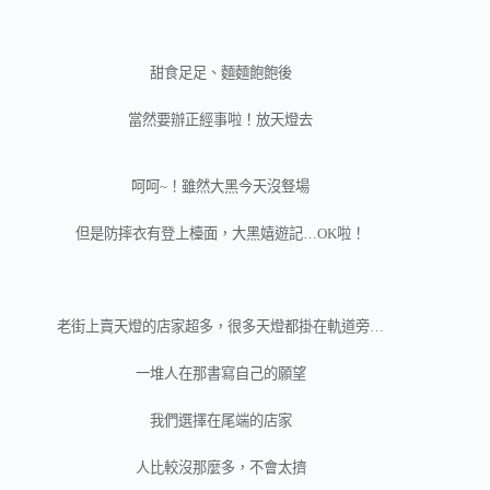
甜食足足、麵麵飽飽後
當然要辦正經事啦！放天燈去
呵呵~！雖然大黑今天沒豋場
但是防摔衣有登上檯面，大黑嬉遊記…OK啦！
老街上賣天燈的店家超多，很多天燈都掛在軌道旁…
一堆人在那書寫自己的願望
我們選擇在尾端的店家
人比較沒那麼多，不會太擠