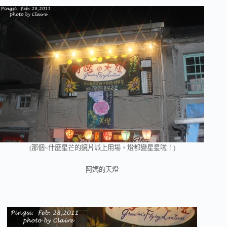
(那個~什麼星芒的鏡片派上用場，燈都變星星啦！)
阿媽的天燈