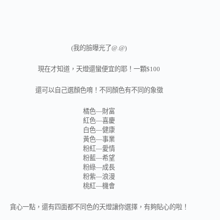
(我的臉曝光了@.@)
現在才知道，天燈還蠻便宜的耶！一顆$100
還可以自己選顏色唷！不同顏色有不同的象徵
橘色—財富
紅色—喜慶
白色—健康
黃色—事業
粉紅—愛情
粉藍—希望
粉綠—成長
粉紫—浪漫
桃紅—機會
貪心一點，還有四面都不同色的天燈讓你選擇，有夠貼心的啦！