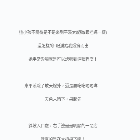
這小孩不曉得是不是來到平溪太感動(跟老媽一樣)
還怎樣的~眼淚給我爆擁而出
她平常淚腺就是可以誇張到這種程度！
來平溪除了放天燈外，還是要吃吃喝喝咩…
天色未暗下，果腹先
斜坡入口處，右手邊最最明顯的一間店
就真的是在大榕樹下唷！