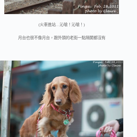
(火車進站…沁嗆！沁嗆！)
月台也很不像月台，跟外頭的老街一點隔閡都沒有