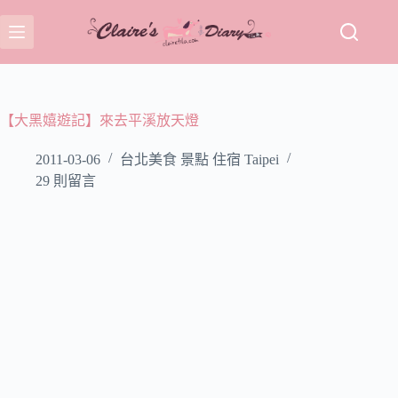
跳
至
主
要
內
容
【大黑嬉遊記】來去平溪放天燈
2011-03-06
台北美食 景點 住宿 Taipei
29 則留言