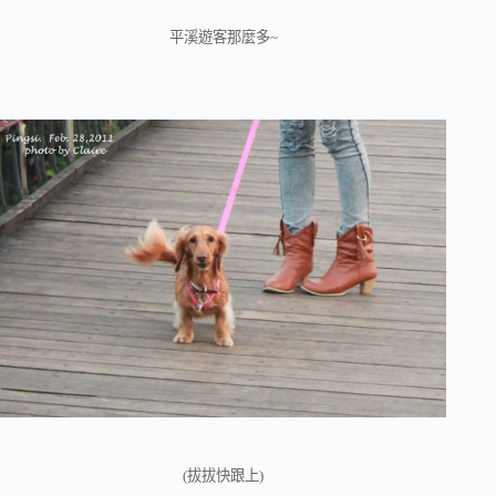
平溪遊客那麼多~
(拔拔快跟上)