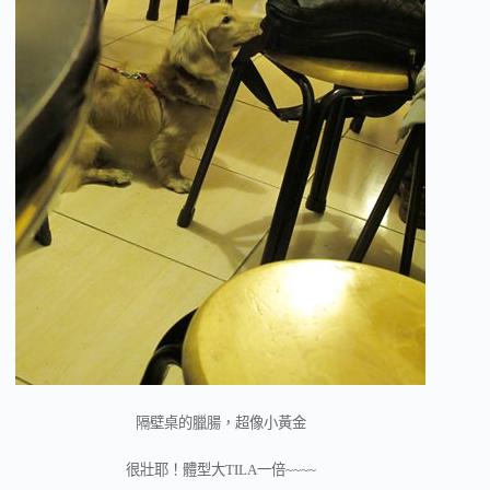
隔壁桌的臘腸，超像小黃金
很壯耶！體型大TILA一倍~~~~