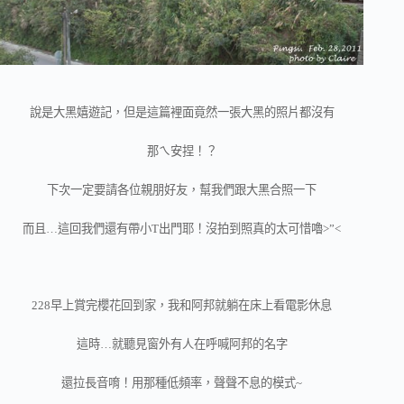
說是大黑嬉遊記，但是這篇裡面竟然一張大黑的照片都沒有
那ㄟ安捏！？
下次一定要請各位親朋好友，幫我們跟大黑合照一下
而且…這回我們還有帶小T出門耶！沒拍到照真的太可惜嚕>”<
228早上賞完櫻花回到家，我和阿邦就躺在床上看電影休息
這時…就聽見窗外有人在呼喊阿邦的名字
還拉長音唷！用那種低頻率，聲聲不息的模式~