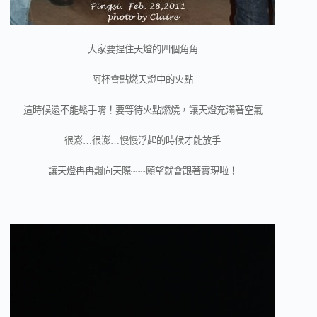
大家要捏住天燈的四個角角
阿杯會點燃天燈中的火點
這時候還不能鬆手唷！要等待火點燃燒，讓天燈充滿著空氣
很澎…很澎…慢慢浮起的時候才能放手
讓天燈冉冉飄向天際~~~願望就會跟著實現啦！