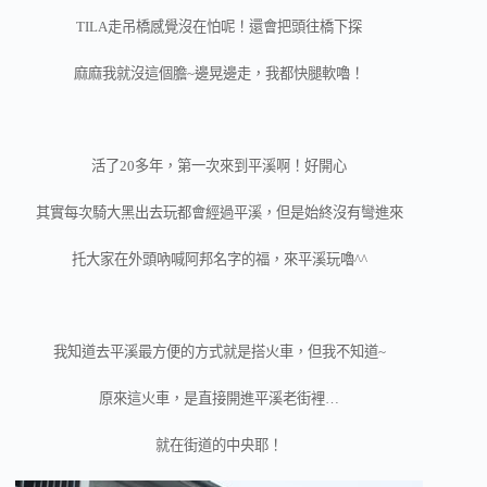
TILA走吊橋感覺沒在怕呢！還會把頭往橋下探
麻麻我就沒這個膽~邊晃邊走，我都快腿軟嚕！
活了20多年，第一次來到平溪啊！好開心
其實每次騎大黑出去玩都會經過平溪，但是始終沒有彎進來
托大家在外頭吶喊阿邦名字的福，來平溪玩嚕^^
我知道去平溪最方便的方式就是搭火車，但我不知道~
原來這火車，是直接開進平溪老街裡…
就在街道的中央耶！