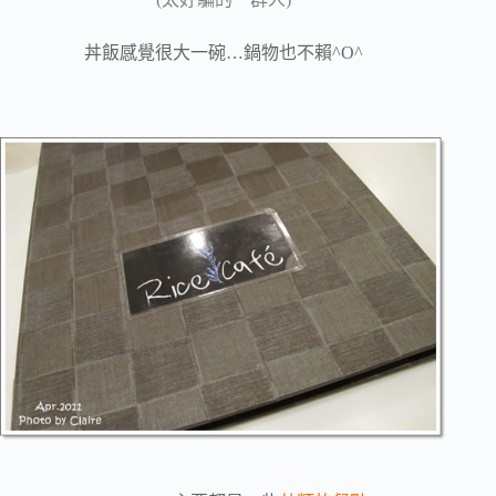
丼飯感覺很大一碗…鍋物也不賴^O^