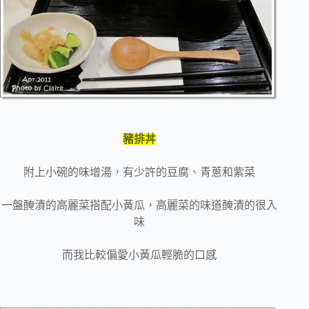
豬排丼
附上小碗的味增湯，有少許的豆腐、青蔥和紫菜
一盤醃漬的高麗菜搭配小黃瓜，高麗菜的味道醃漬的很入
味
而我比較偏愛小黃瓜輕脆的口感