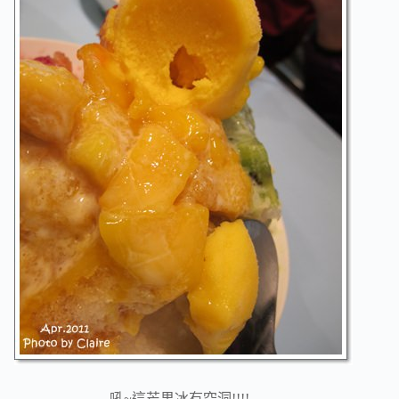
吼~這芒果冰有空洞!!!!