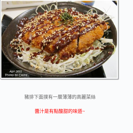
豬排下面撲有一層薄薄的高麗菜絲
醬汁是有點酸甜的味道~