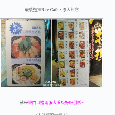
最後選擇
Rice Cafe
，原因無它
就是
被門口這兩張大看板好吸引啦~
(太好騙的一群人)