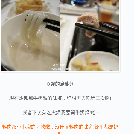
Q彈的烏龍麵
現在想起那牛奶鍋的味道…好想再去吃第二次啊!
或者下次有吃火鍋我要開牛奶鍋!哈~
雞肉都小小塊的，軟嫩…沒什麼雞肉的味道!幾乎都是奶