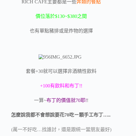
RICH CAFE主要都是一些
丼類的餐點
價位落於$130~$380之間
也有單點豬排或是炸物的選擇
套餐+30就可以選擇非酒精性飲料
+100有飲料和布丁!!
一算~
布丁的價值就70耶!
!
怎麼說我都不會想說要花70吃ㄧ顆手工布丁…..
(萬一不好吃…找誰討，還是跟統一當朋友最好)