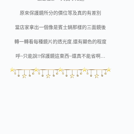
原來保護鏡所分的價位等及真的有差別
當店家拿出一個像是賓士鍋那樣的三面鏡後
轉一轉看每種鏡片的透光度.還有顯色的程度
呼~只能說!!保護鏡這東西~還真不能省啊…