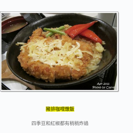
豬排咖哩燉飯
四季豆和紅椒都有稍稍炸過