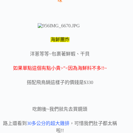
味
海鮮團炸
洋蔥等等~包裹著鮮蝦、干貝
如果單點這個有點小貴>”<因為海鮮料不多!!~
搭配飛鳥鍋這樣子的價錢是$330
吃飽後~我們就先去買鏡頭
路上還看到
30多公分的超大雞排
，可惜我們肚子都太稱
啦!!