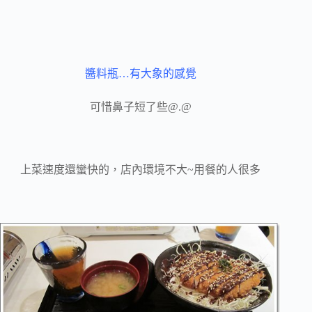
醬料瓶…有大象的感覺
可惜鼻子短了些@.@
上菜速度還蠻快的，店內環境不大~用餐的人很多